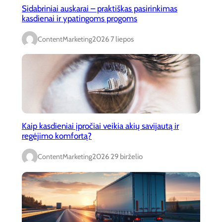
Sidabriniai auskarai – praktiškas pasirinkimas
kasdienai ir ypatingoms progoms
ContentMarketing
2026 7 liepos
Kaip kasdieniai įpročiai veikia akių savijautą ir
regėjimo komfortą?
ContentMarketing
2026 29 birželio