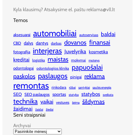
Kyla klausimų? Atsakysime el. paštu reklama@vll.lt
Temos
automobiliai
baldai
aksesuarai
autoservisas
finansai
dovanos
dalys
dantys
CBD
darbas
interjeras
Juvelyrika
kosmetika
fotografija
maistas
kreditai
logistika
mokymai
moterys
papuošalai
odontologai
odontologijos klinika
paslaugos
paskolos
reklama
pinigai
remontas
rinkodara
rūbai
santykiai
saulės energija
statybos
SEO
sportas
SEO paslaugos
statyba
sveikata
technika
šildymas
vaikai
vestuves
šeima
žaidimai
žaislai
žiedai
Seni straipsniai
Archyvai