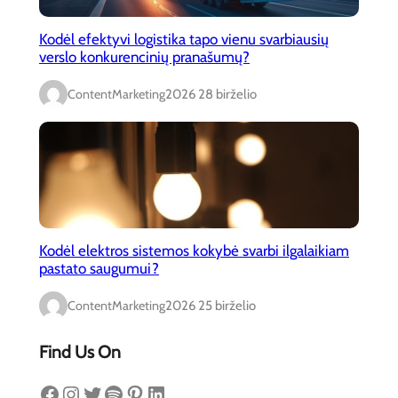
Kodėl efektyvi logistika tapo vienu svarbiausių
verslo konkurencinių pranašumų?
ContentMarketing
2026 28 birželio
Kodėl elektros sistemos kokybė svarbi ilgalaikiam
pastato saugumui?
ContentMarketing
2026 25 birželio
Find Us On
Facebook
Instagram
Twitter
Spotify
Pinterest
LinkedIn