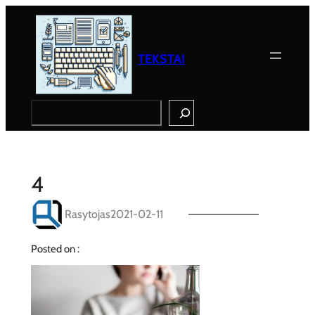
Eiti
prie
turinio
TEKSTAI
Search
4
Rasytojas
2021-02-11
Posted on :