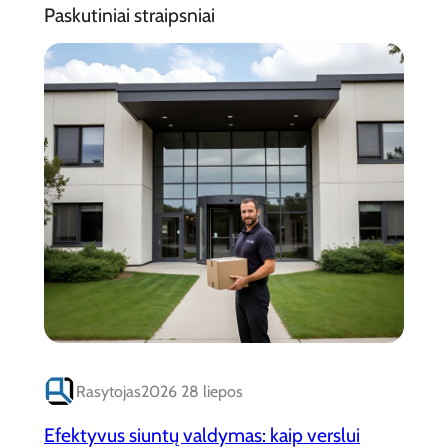
Paskutiniai straipsniai
Rasytojas
2026 28 liepos
Efektyvus siuntų valdymas: kaip verslui