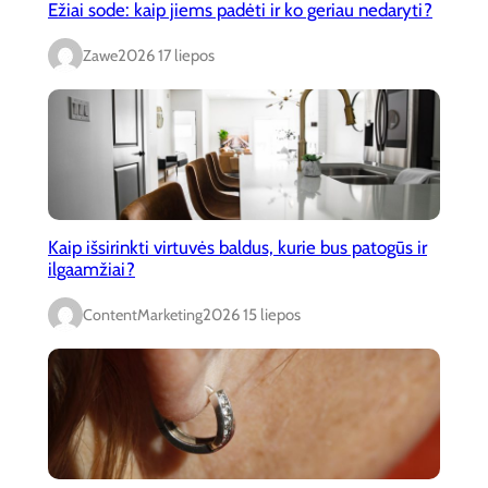
Ežiai sode: kaip jiems padėti ir ko geriau nedaryti?
Zawe
2026 17 liepos
Kaip išsirinkti virtuvės baldus, kurie bus patogūs ir
ilgaamžiai?
ContentMarketing
2026 15 liepos