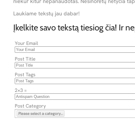
niekur kitur nepanaudotas. Nesinorėtų netyčia tap
Laukiame tekstų jau dabar!
Įkelkite savo tekstą tiesiog čia! Ir n
Your Email
Post Title
Post Tags
2×3 =
Post Category
Please select a category..