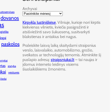
Archyvai
autoservisas
dovanos
Kirpykla Justiniškėse
, Vilniuje, kurioje nori kirptis
as
kiekvienas vilnietis, kviečia pasigražinti ir
atsišviežinti savo šukuoseną, susitvarkyti
ogistika
blakstienas ir antakius bei nagus.
logai
paskolos
Praleiskite laisvą laiką skaitydami straipsnius
verslo, laisvalaikio, automobilizmo, grožio,
sveikatos ar technologijų temomis. Atminkite šį
puslapio adresą:
straipsniukai.lt
– tai naujas ir
antykiai
įdomus interneto leidinys visiems
rtas
statyba
šiuolaikiškiems žmonėms.
ikai
vestuves
žiedai