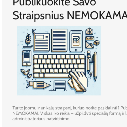
Publikuokite Savo
Straipsnius NEMOKAMA
Turite įdomų ir unikalų straipsnį, kuriuo norite pasidalinti? Publ
NEMOKAMAI. Viskas, ko reikia – užpildyti specialią formą ir l
administratoriaus patvirtinimo.