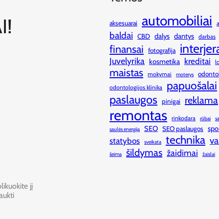
automobiliai
I!
aksesuarai
baldai
dalys
dantys
CBD
darbas
interjer
finansai
fotografija
Juvelyrika
kreditai
kosmetika
l
maistas
odonto
mokymai
moterys
papuošalai
odontologijos klinika
paslaugos
reklama
pinigai
remontas
rinkodara
rūbai
s
SEO
spo
SEO paslaugos
saulės energija
technika
va
statybos
sveikata
šildymas
žaidimai
šeima
žaislai
ikuokite jį
aukti