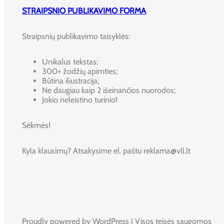
STRAIPSNIO PUBLIKAVIMO FORMA
Straipsnių publikavimo taisyklės:
Unikalus tekstas;
300+ žodžių apimties;
Būtina iliustracija;
Ne daugiau kaip 2 išeinančios nuorodos;
Jokio neleistino turinio!
Sėkmės!
Kyla klausimų? Atsakysime el. paštu reklama@vll.lt
Proudly powered by WordPress | Visos teisės saugomos