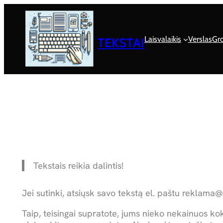
Eiti
prie
turinio
Laisvalaikis
Verslas
Gro
TEKSTAI
Tekstais reikia dalintis!
Jei sutinki, atsiųsk savo tekstą el. paštu reklama@vl
Taip, teisingai supratote, jums nieko nekainuos ko