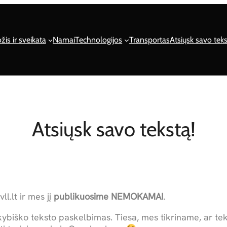
žis ir sveikata
Namai
Technologijos
Transportas
Atsiųsk savo teks
Atsiųsk savo tekstą!
l.lt ir mes jį
publikuosime NEMOKAMAI
.
kybiško teksto paskelbimas. Tiesa, mes tikriname, ar tek