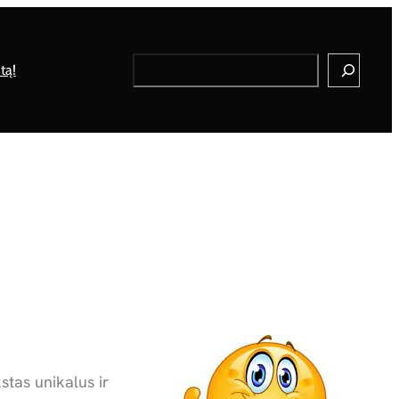
Search
tą!
stas unikalus ir