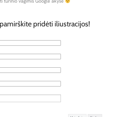
ti turinio vagimis Google akyse
epamirškite pridėti iliustracijos!