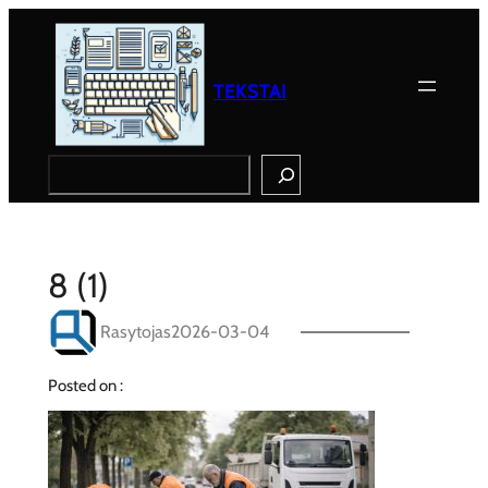
Eiti
prie
turinio
TEKSTAI
Search
8 (1)
Rasytojas
2026-03-04
Posted on :