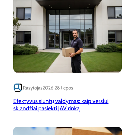
Rasytojas
2026 28 liepos
Efektyvus siuntų valdymas: kaip verslui
sklandžiai pasiekti JAV rinką