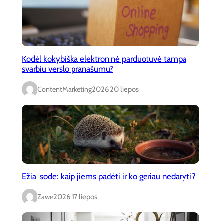
Kodėl kokybiška elektroninė parduotuvė tampa
svarbiu verslo pranašumu?
ContentMarketing
2026 20 liepos
Ežiai sode: kaip jiems padėti ir ko geriau nedaryti?
Zawe
2026 17 liepos