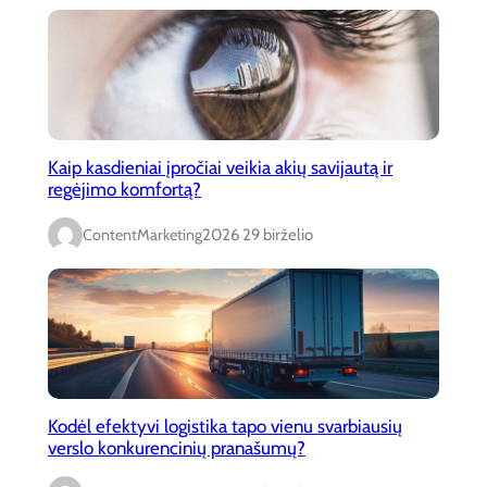
Kaip kasdieniai įpročiai veikia akių savijautą ir
regėjimo komfortą?
ContentMarketing
2026 29 birželio
Kodėl efektyvi logistika tapo vienu svarbiausių
verslo konkurencinių pranašumų?