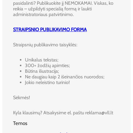
pasidalinti? Publikuokite jį NEMOKAMAI. Viskas, ko
reikia – užpildyti specialią formą ir laukti
administratoriaus patvirtinimo.
STRAIPSNIO PUBLIKAVIMO FORMA
Straipsnių publikavimo taisyklės:
Unikalus tekstas;
300+ žodžių apimties;
Būtina iliustracija;
Ne daugiau kaip 2 išeinančios nuorodos;
Jokio neleistino turinio!
Sėkmės!
Kyla klausimų? Atsakysime el. paštu reklama@vll.lt
Temos