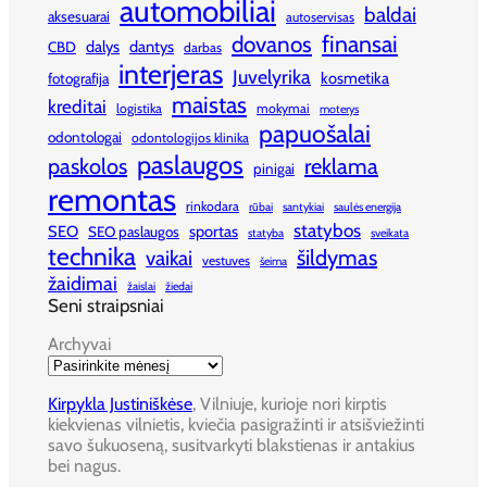
automobiliai
baldai
aksesuarai
autoservisas
finansai
dovanos
dalys
dantys
CBD
darbas
interjeras
Juvelyrika
kosmetika
fotografija
maistas
kreditai
logistika
mokymai
moterys
papuošalai
odontologai
odontologijos klinika
paslaugos
paskolos
reklama
pinigai
remontas
rinkodara
rūbai
santykiai
saulės energija
statybos
SEO
sportas
SEO paslaugos
statyba
sveikata
technika
šildymas
vaikai
vestuves
šeima
žaidimai
žaislai
žiedai
Seni straipsniai
Archyvai
Kirpykla Justiniškėse
, Vilniuje, kurioje nori kirptis
kiekvienas vilnietis, kviečia pasigražinti ir atsišviežinti
savo šukuoseną, susitvarkyti blakstienas ir antakius
bei nagus.