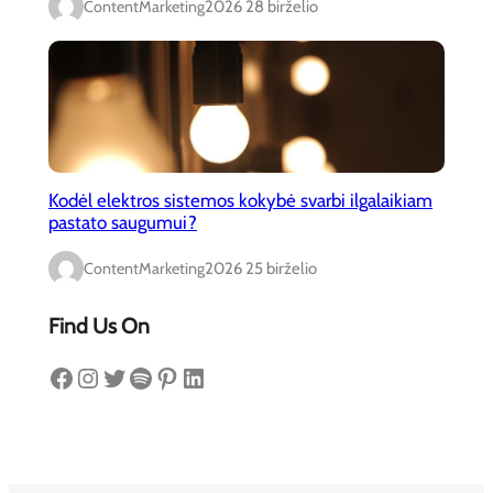
ContentMarketing
2026 28 birželio
Kodėl elektros sistemos kokybė svarbi ilgalaikiam
pastato saugumui?
ContentMarketing
2026 25 birželio
Find Us On
Facebook
Instagram
Twitter
Spotify
Pinterest
LinkedIn