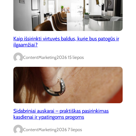
Kaip išsirinkti virtuvės baldus, kurie bus patogūs ir
ilgaamžiai?
ContentMarketing
2026 15 liepos
Sidabriniai auskarai – praktiškas pasirinkimas
kasdienai ir ypatingoms progoms
ContentMarketing
2026 7 liepos