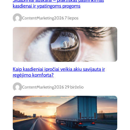
kasdienai ir ypatingoms progoms
ContentMarketing
2026 7 liepos
Kaip kasdieniai įpročiai veikia akių savijautą ir
regėjimo komfortą?
ContentMarketing
2026 29 birželio