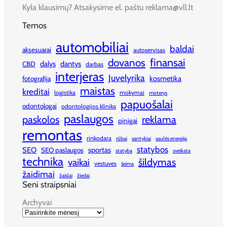
Kyla klausimų? Atsakysime el. paštu reklama@vll.lt
Temos
automobiliai
baldai
aksesuarai
autoservisas
finansai
dovanos
dalys
dantys
CBD
darbas
interjeras
Juvelyrika
kosmetika
fotografija
maistas
kreditai
logistika
mokymai
moterys
papuošalai
odontologai
odontologijos klinika
paslaugos
paskolos
reklama
pinigai
remontas
rinkodara
rūbai
santykiai
saulės energija
statybos
SEO
sportas
SEO paslaugos
statyba
sveikata
technika
šildymas
vaikai
vestuves
šeima
žaidimai
žaislai
žiedai
Seni straipsniai
Archyvai