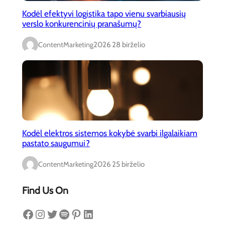
Kodėl efektyvi logistika tapo vienu svarbiausių
verslo konkurencinių pranašumų?
ContentMarketing
2026 28 birželio
Kodėl elektros sistemos kokybė svarbi ilgalaikiam
pastato saugumui?
ContentMarketing
2026 25 birželio
Find Us On
Facebook
Instagram
Twitter
Spotify
Pinterest
LinkedIn