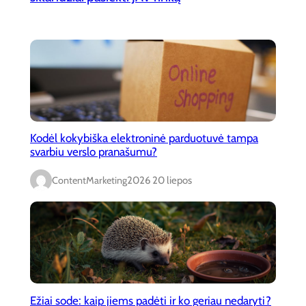
Kodėl kokybiška elektroninė parduotuvė tampa
svarbiu verslo pranašumu?
ContentMarketing
2026 20 liepos
Ežiai sode: kaip jiems padėti ir ko geriau nedaryti?