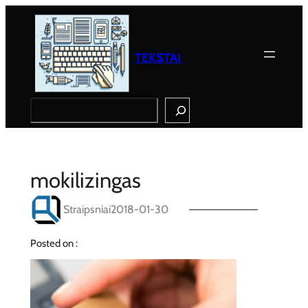
Eiti
prie
turinio
TEKSTAI
Search
mokilizingas
Straipsniai
2018-01-30
Posted on :