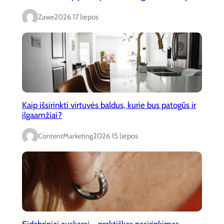
Zawe
2026 17 liepos
Kaip išsirinkti virtuvės baldus, kurie bus patogūs ir
ilgaamžiai?
ContentMarketing
2026 15 liepos
Sidabriniai auskarai – praktiškas pasirinkimas