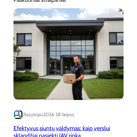
Rasytojas
2026 28 liepos
Efektyvus siuntų valdymas: kaip verslui
sklandžiai pasiekti JAV rinką