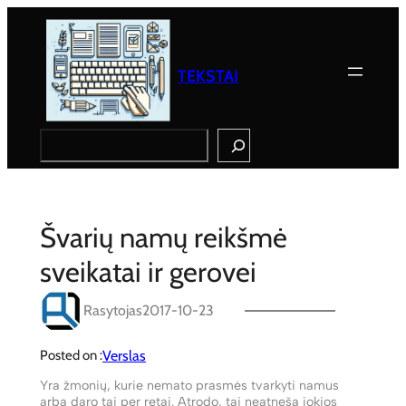
Eiti
prie
turinio
TEKSTAI
Search
Švarių namų reikšmė
sveikatai ir gerovei
Rasytojas
2017-10-23
Verslas
Posted on :
Yra žmonių, kurie nemato prasmės tvarkyti namus
arba daro tai per retai. Atrodo, tai neatneša jokios