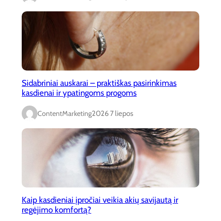
Sidabriniai auskarai – praktiškas pasirinkimas
kasdienai ir ypatingoms progoms
ContentMarketing
2026 7 liepos
Kaip kasdieniai įpročiai veikia akių savijautą ir
regėjimo komfortą?