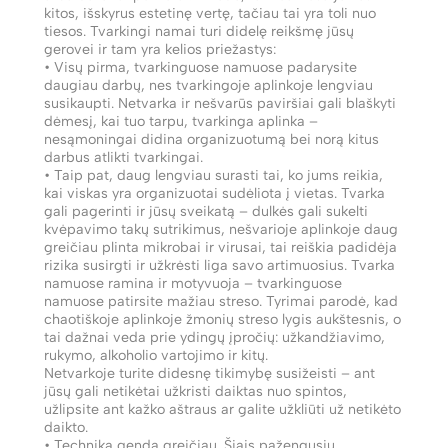
kitos, išskyrus estetinę vertę, tačiau tai yra toli nuo
tiesos. Tvarkingi namai turi didelę reikšmę jūsų
gerovei ir tam yra kelios priežastys:
• Visų pirma, tvarkinguose namuose padarysite
daugiau darbų, nes tvarkingoje aplinkoje lengviau
susikaupti. Netvarka ir nešvarūs paviršiai gali blaškyti
dėmesį, kai tuo tarpu, tvarkinga aplinka –
nesąmoningai didina organizuotumą bei norą kitus
darbus atlikti tvarkingai.
• Taip pat, daug lengviau surasti tai, ko jums reikia,
kai viskas yra organizuotai sudėliota į vietas. Tvarka
gali pagerinti ir jūsų sveikatą – dulkės gali sukelti
kvėpavimo takų sutrikimus, nešvarioje aplinkoje daug
greičiau plinta mikrobai ir virusai, tai reiškia padidėja
rizika susirgti ir užkrėsti liga savo artimuosius. Tvarka
namuose ramina ir motyvuoja – tvarkinguose
namuose patirsite mažiau streso. Tyrimai parodė, kad
chaotiškoje aplinkoje žmonių streso lygis aukštesnis, o
tai dažnai veda prie ydingų įpročių: užkandžiavimo,
rukymo, alkoholio vartojimo ir kitų.
Netvarkoje turite didesnę tikimybę susižeisti – ant
jūsų gali netikėtai užkristi daiktas nuo spintos,
užlipsite ant kažko aštraus ar galite užkliūti už netikėto
daikto.
• Technika genda greičiau. Šiais pažengusių