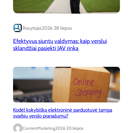
Rasytojas
2026 28 liepos
Efektyvus siuntų valdymas: kaip verslui
sklandžiai pasiekti JAV rinką
Kodėl kokybiška elektroninė parduotuvė tampa
svarbiu verslo pranašumu?
ContentMarketing
2026 20 liepos