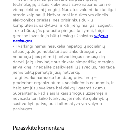
technologijų laikais kiekvienas savo nauome turi ne
vieną elektroninį įrenginį. Nuolatos valomi daiktai ilgai
atrodo kaip nauji. Nešvarumai ir dulkės yra didelis
elektronikos priešas, nes prisirinkus dulkių
kompiuteriai, šaldytuvai ir kiti įrenginiai gali sugesti.
Tokiu būdu, jūs prarasite pinigus taisymui, taigi
geresnė investicija būtų tiesiog užsakytos
valymo
paslaugos.
• Tvarkingi namai nesukelia nepatogių socialinių
situacijų. Jeigu netikėtai apsilanko draugai yra
nepatogu juos priimti į netvarkingus namus,o ką
daryti, jeigu kavinėje susitinkate simpatišką merginą
ar vaikiną ir negalite pasikviesti jų į svečius, nes tada
jiems tektų pamatyti jūsų netvarką.
Taigi tvarka namuose turi daug privalumų –
pradedant organizuotumu, socialinėmis naudomis, ir
baigiant jūsų sveikata bei daiktų ilgaamžiškumu.
Suprantama, kad šiais laikais žmogus užsiėmęs ir
nevisada turi laiko tvarkytis, jei neturite galimybių
susitvarkyti patys, puiki alternatyva yra valymo
paslaugos.
Parašykite komentarą