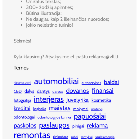
Unikalus tekstas;
300+ žodžių apimties;
Būtina iliustracija;
Ne daugiau kaip 2 išeinančios nuorodos;
Jokio neleistino turinio!
Sėkmės!
Kyla klausimų? Atsakysime el. paštu reklama@vll.lt
Temos
automobiliai
baldai
aksesuarai
autoservisas
finansai
dovanos
dalys
dantys
CBD
darbas
interjeras
Juvelyrika
kosmetika
fotografija
maistas
kreditai
logistika
mokymai
moterys
papuošalai
odontologai
odontologijos klinika
paslaugos
paskolos
reklama
pinigai
remontas
rinkodara
rūbai
santykiai
saulės energija