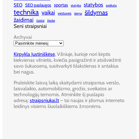
statybos
SEO
sportas
SEO paslaugos
statyba
sveikata
technika
šildymas
vaikai
vestuves
šeima
žaidimai
žaislai
žiedai
Seni straipsniai
Archyvai
Kirpykla Justiniškėse
, Vilniuje, kurioje nori kirptis
kiekvienas vilnietis, kviečia pasigražinti ir atsišviežinti
savo šukuoseną, susitvarkyti blakstienas ir antakius
bei nagus.
Praleiskite laisvą laiką skaitydami straipsnius verslo,
laisvalaikio, automobilizmo, grožio, sveikatos ar
technologijų temomis. Atminkite šį puslapio
adresą:
straipsniukai.lt
– tai naujas ir įdomus interneto
leidinys visiems šiuolaikiškiems žmonėms.