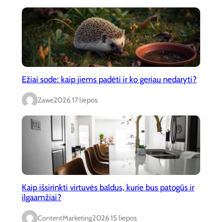
Ežiai sode: kaip jiems padėti ir ko geriau nedaryti?
Zawe
2026 17 liepos
Kaip išsirinkti virtuvės baldus, kurie bus patogūs ir
ilgaamžiai?
ContentMarketing
2026 15 liepos