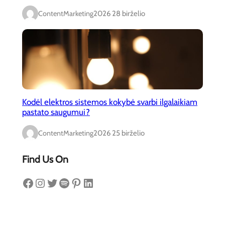
ContentMarketing
2026 28 birželio
Kodėl elektros sistemos kokybė svarbi ilgalaikiam
pastato saugumui?
ContentMarketing
2026 25 birželio
Find Us On
Facebook
Instagram
Twitter
Spotify
Pinterest
LinkedIn