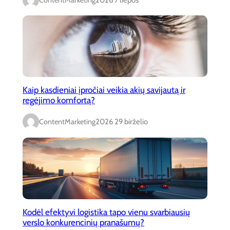
Kaip kasdieniai įpročiai veikia akių savijautą ir
regėjimo komfortą?
ContentMarketing
2026 29 birželio
Kodėl efektyvi logistika tapo vienu svarbiausių
verslo konkurencinių pranašumų?