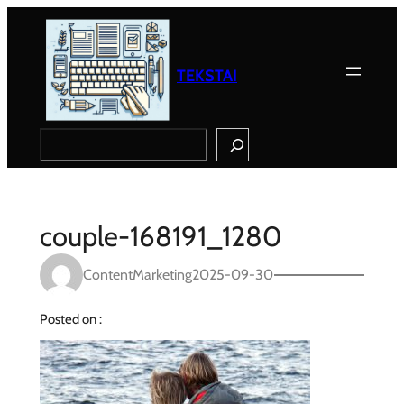
Eiti
prie
turinio
TEKSTAI
Search
couple-168191_1280
ContentMarketing
2025-09-30
Posted on :