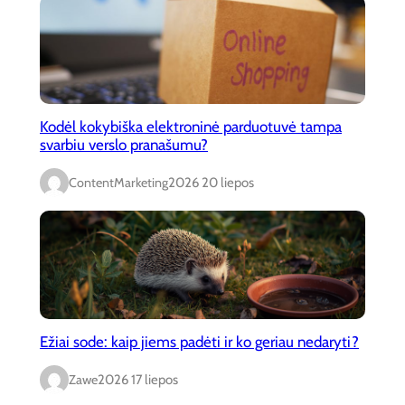
Kodėl kokybiška elektroninė parduotuvė tampa
svarbiu verslo pranašumu?
ContentMarketing
2026 20 liepos
Ežiai sode: kaip jiems padėti ir ko geriau nedaryti?
Zawe
2026 17 liepos