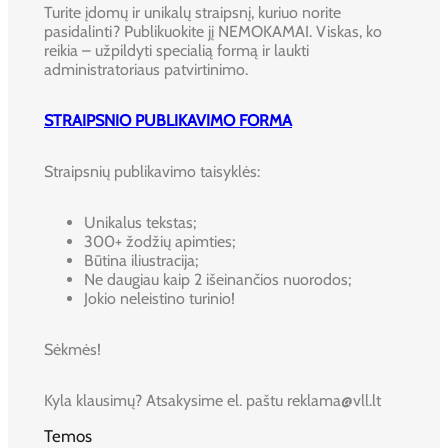
Turite įdomų ir unikalų straipsnį, kuriuo norite
pasidalinti? Publikuokite jį NEMOKAMAI. Viskas, ko
reikia – užpildyti specialią formą ir laukti
administratoriaus patvirtinimo.
STRAIPSNIO PUBLIKAVIMO FORMA
Straipsnių publikavimo taisyklės:
Unikalus tekstas;
300+ žodžių apimties;
Būtina iliustracija;
Ne daugiau kaip 2 išeinančios nuorodos;
Jokio neleistino turinio!
Sėkmės!
Kyla klausimų? Atsakysime el. paštu reklama@vll.lt
Temos