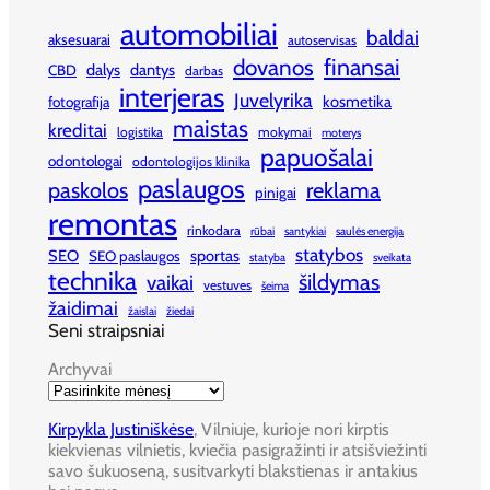
automobiliai
baldai
aksesuarai
autoservisas
finansai
dovanos
dalys
dantys
CBD
darbas
interjeras
Juvelyrika
kosmetika
fotografija
maistas
kreditai
logistika
mokymai
moterys
papuošalai
odontologai
odontologijos klinika
paslaugos
paskolos
reklama
pinigai
remontas
rinkodara
rūbai
santykiai
saulės energija
statybos
SEO
sportas
SEO paslaugos
statyba
sveikata
technika
šildymas
vaikai
vestuves
šeima
žaidimai
žaislai
žiedai
Seni straipsniai
Archyvai
Kirpykla Justiniškėse
, Vilniuje, kurioje nori kirptis
kiekvienas vilnietis, kviečia pasigražinti ir atsišviežinti
savo šukuoseną, susitvarkyti blakstienas ir antakius