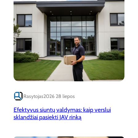
Rasytojas
2026 28 liepos
Efektyvus siuntų valdymas: kaip verslui
sklandžiai pasiekti JAV rinką