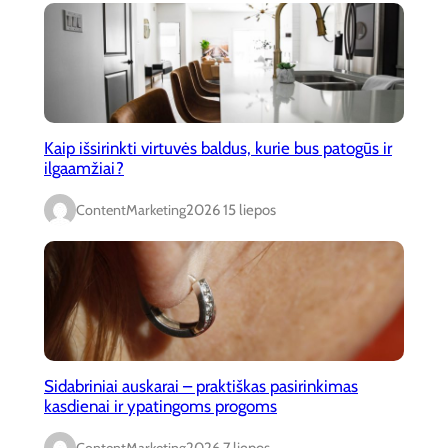
Kaip išsirinkti virtuvės baldus, kurie bus patogūs ir
ilgaamžiai?
ContentMarketing
2026 15 liepos
Sidabriniai auskarai – praktiškas pasirinkimas
kasdienai ir ypatingoms progoms
ContentMarketing
2026 7 liepos