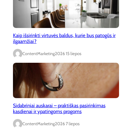
Kaip išsirinkti virtuvės baldus, kurie bus patogūs ir
ilgaamžiai?
ContentMarketing
2026 15 liepos
Sidabriniai auskarai – praktiškas pasirinkimas
kasdienai ir ypatingoms progoms
ContentMarketing
2026 7 liepos