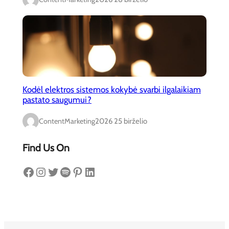
Kodėl elektros sistemos kokybė svarbi ilgalaikiam
pastato saugumui?
ContentMarketing
2026 25 birželio
Find Us On
Facebook
Instagram
Twitter
Spotify
Pinterest
LinkedIn