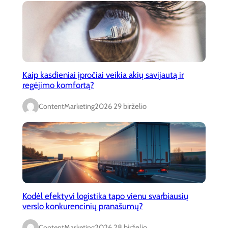
Kaip kasdieniai įpročiai veikia akių savijautą ir
regėjimo komfortą?
ContentMarketing
2026 29 birželio
Kodėl efektyvi logistika tapo vienu svarbiausių
verslo konkurencinių pranašumų?
ContentMarketing
2026 28 birželio