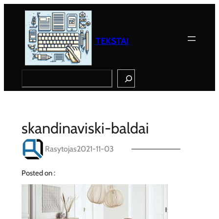
Eiti
prie
turinio
TEKSTAI
Search
skandinaviski-baldai
Rasytojas
2021-11-03
Posted on :