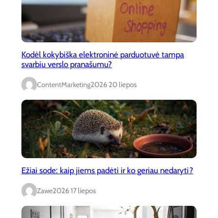
Kodėl kokybiška elektroninė parduotuvė tampa
svarbiu verslo pranašumu?
ContentMarketing
2026 20 liepos
Ežiai sode: kaip jiems padėti ir ko geriau nedaryti?
Zawe
2026 17 liepos