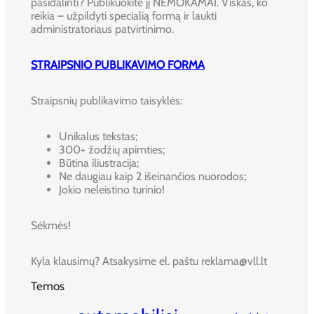
pasidalinti? Publikuokite jį NEMOKAMAI. Viskas, ko
reikia – užpildyti specialią formą ir laukti
administratoriaus patvirtinimo.
STRAIPSNIO PUBLIKAVIMO FORMA
Straipsnių publikavimo taisyklės:
Unikalus tekstas;
300+ žodžių apimties;
Būtina iliustracija;
Ne daugiau kaip 2 išeinančios nuorodos;
Jokio neleistino turinio!
Sėkmės!
Kyla klausimų? Atsakysime el. paštu reklama@vll.lt
Temos