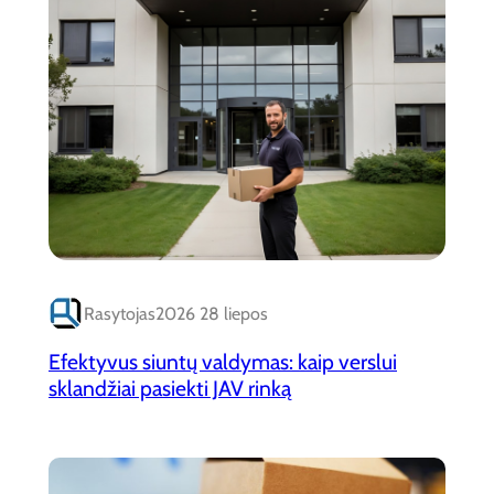
Rasytojas
2026 28 liepos
Efektyvus siuntų valdymas: kaip verslui
sklandžiai pasiekti JAV rinką