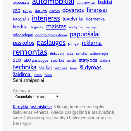
automobiliai
baldai
aksesuarai
autoservisas
finansai
dovanos
dalys
dantys
CBD
darbas
interjeras
Juvelyrika
kosmetika
fotografija
maistas
kreditai
logistika
mokymai
moterys
papuošalai
odontologai
odontologijos klinika
paslaugos
paskolos
reklama
pinigai
remontas
rinkodara
rūbai
santykiai
saulės energija
statybos
SEO
sportas
SEO paslaugos
statyba
sveikata
technika
šildymas
vaikai
vestuves
šeima
žaidimai
žaislai
žiedai
Seni straipsniai
Archyvai
Kirpykla Justiniškėse
, Vilniuje, kurioje nori kirptis
kiekvienas vilnietis, kviečia pasigražinti ir atsišviežinti
savo šukuoseną, susitvarkyti blakstienas ir antakius
bei nagus.