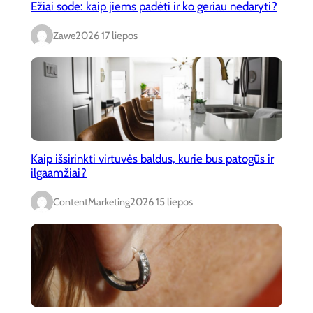
Ežiai sode: kaip jiems padėti ir ko geriau nedaryti?
Zawe
2026 17 liepos
Kaip išsirinkti virtuvės baldus, kurie bus patogūs ir
ilgaamžiai?
ContentMarketing
2026 15 liepos