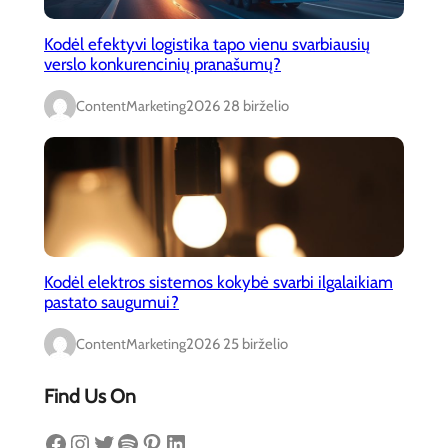
Kodėl efektyvi logistika tapo vienu svarbiausių
verslo konkurencinių pranašumų?
ContentMarketing
2026 28 birželio
Kodėl elektros sistemos kokybė svarbi ilgalaikiam
pastato saugumui?
ContentMarketing
2026 25 birželio
Find Us On
Facebook
Instagram
Twitter
Spotify
Pinterest
LinkedIn