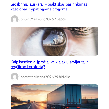
Sidabriniai auskarai – praktiškas pasirinkimas
kasdienai ir ypatingoms progoms
ContentMarketing
2026 7 liepos
Kaip kasdieniai įpročiai veikia akių savijautą ir
regėjimo komfortą?
ContentMarketing
2026 29 birželio