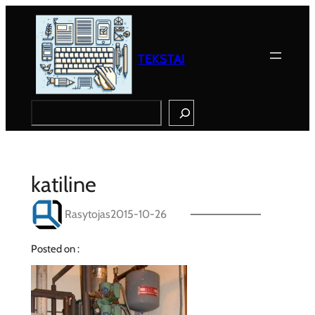
Eiti
prie
turinio
TEKSTAI
Search
katiline
Rasytojas
2015-10-26
Posted on :