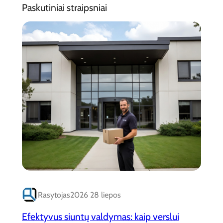
Paskutiniai straipsniai
Rasytojas
2026 28 liepos
Efektyvus siuntų valdymas: kaip verslui