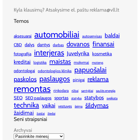
Kyla klausimų? Atsakysime el. paštu reklama@vll.lt
Temos
automobiliai
baldai
aksesuarai
autoservisas
finansai
dovanos
dalys
dantys
CBD
darbas
interjeras
Juvelyrika
kosmetika
fotografija
maistas
kreditai
logistika
mokymai
moterys
papuošalai
odontologai
odontologijos klinika
paslaugos
paskolos
reklama
pinigai
remontas
rinkodara
rūbai
santykiai
saulės energija
statybos
SEO
sportas
SEO paslaugos
statyba
sveikata
technika
šildymas
vaikai
vestuves
šeima
žaidimai
žaislai
žiedai
Seni straipsniai
Archyvai