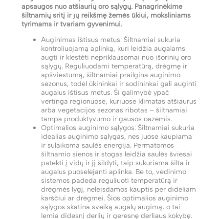
apsaugos nuo atšiaurių oro sąlygų. Panagrinėkime
šiltnamių sritį ir jų reikšmę žemės ūkiui, moksliniams
tyrimams ir tvariam gyvenimui.
Auginimas ištisus metus: Šiltnamiai sukuria
kontroliuojamą aplinką, kuri leidžia augalams
augti ir klestėti nepriklausomai nuo išorinių oro
sąlygų. Reguliuodami temperatūrą, drėgmę ir
apšviestumą, šiltnamiai prailgina auginimo
sezonus, todėl ūkininkai ir sodininkai gali auginti
augalus ištisus metus. Ši galimybė ypač
vertinga regionuose, kuriuose klimatas atšiaurus
arba vegetacijos sezonas ribotas – šiltnamiai
tampa produktyvumo ir gausos oazėmis.
Optimalios auginimo sąlygos: Šiltnamiai sukuria
idealias auginimo sąlygas, nes juose kaupiama
ir sulaikoma saulės energija. Permatomos
šiltnamio sienos ir stogas leidžia saulės šviesai
patekti į vidų ir jį šildyti, taip sukuriama šilta ir
augalus puoselėjanti aplinka. Be to, vėdinimo
sistemos padeda reguliuoti temperatūrą ir
drėgmės lygį, neleisdamos kauptis per dideliam
karščiui ar drėgmei. Šios optimalios auginimo
sąlygos skatina sveiką augalų augimą, o tai
lemia didesnį derlių ir geresnę derliaus kokybę.