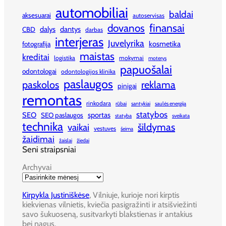
automobiliai
baldai
aksesuarai
autoservisas
finansai
dovanos
dalys
dantys
CBD
darbas
interjeras
Juvelyrika
kosmetika
fotografija
maistas
kreditai
logistika
mokymai
moterys
papuošalai
odontologai
odontologijos klinika
paslaugos
paskolos
reklama
pinigai
remontas
rinkodara
rūbai
santykiai
saulės energija
statybos
SEO
sportas
SEO paslaugos
statyba
sveikata
technika
šildymas
vaikai
vestuves
šeima
žaidimai
žaislai
žiedai
Seni straipsniai
Archyvai
Kirpykla Justiniškėse
, Vilniuje, kurioje nori kirptis
kiekvienas vilnietis, kviečia pasigražinti ir atsišviežinti
savo šukuoseną, susitvarkyti blakstienas ir antakius
bei nagus.