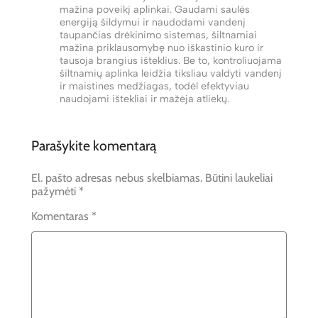
mažina poveikį aplinkai. Gaudami saulės
energiją šildymui ir naudodami vandenį
taupančias drėkinimo sistemas, šiltnamiai
mažina priklausomybę nuo iškastinio kuro ir
tausoja brangius išteklius. Be to, kontroliuojama
šiltnamių aplinka leidžia tiksliau valdyti vandenį
ir maistines medžiagas, todėl efektyviau
naudojami ištekliai ir mažėja atliekų.
Parašykite komentarą
El. pašto adresas nebus skelbiamas.
Būtini laukeliai
pažymėti
*
Komentaras
*