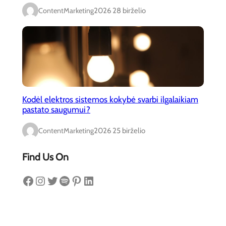
ContentMarketing
2026 28 birželio
Kodėl elektros sistemos kokybė svarbi ilgalaikiam
pastato saugumui?
ContentMarketing
2026 25 birželio
Find Us On
Facebook
Instagram
Twitter
Spotify
Pinterest
LinkedIn