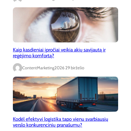
Kaip kasdieniai įpročiai veikia akių savijautą ir
regėjimo komfortą?
ContentMarketing
2026 29 birželio
Kodėl efektyvi logistika tapo vienu svarbiausių
verslo konkurencinių pranašumų?