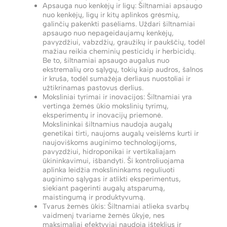
Apsauga nuo kenkėjų ir ligų: Šiltnamiai apsaugo
nuo kenkėjų, ligų ir kitų aplinkos grėsmių,
galinčių pakenkti pasėliams. Uždari šiltnamiai
apsaugo nuo nepageidaujamų kenkėjų,
pavyzdžiui, vabzdžių, graužikų ir paukščių, todėl
mažiau reikia cheminių pesticidų ir herbicidų.
Be to, šiltnamiai apsaugo augalus nuo
ekstremalių oro sąlygų, tokių kaip audros, šalnos
ir kruša, todėl sumažėja derliaus nuostoliai ir
užtikrinamas pastovus derlius.
Moksliniai tyrimai ir inovacijos: Šiltnamiai yra
vertinga žemės ūkio mokslinių tyrimų,
eksperimentų ir inovacijų priemonė.
Mokslininkai šiltnamius naudoja augalų
genetikai tirti, naujoms augalų veislėms kurti ir
naujoviškoms auginimo technologijoms,
pavyzdžiui, hidroponikai ir vertikaliajam
ūkininkavimui, išbandyti. Ši kontroliuojama
aplinka leidžia mokslininkams reguliuoti
auginimo sąlygas ir atlikti eksperimentus,
siekiant pagerinti augalų atsparumą,
maistingumą ir produktyvumą.
Tvarus žemės ūkis: Šiltnamiai atlieka svarbų
vaidmenį tvariame žemės ūkyje, nes
maksimaliai efektyviai naudoja išteklius ir