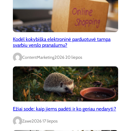
Kodėl kokybiška elektroninė parduotuvė tampa
svarbiu verslo pranašumu?
ContentMarketing
2026 20 liepos
Ežiai sode: kaip jiems padėti ir ko geriau nedaryti?
Zawe
2026 17 liepos