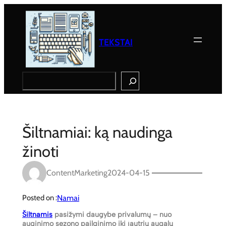
Eiti
prie
turinio
TEKSTAI
Search
Šiltnamiai: ką naudinga
žinoti
ContentMarketing
2024-04-15
Namai
Posted on :
Šiltnamis
pasižymi daugybe privalumų – nuo
auginimo sezono pailginimo iki jautrių augalų