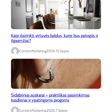
Kaip išsirinkti virtuvės baldus, kurie bus patogūs ir
ilgaamžiai?
ContentMarketing
2026 15 liepos
Sidabriniai auskarai – praktiškas pasirinkimas
kasdienai ir ypatingoms progoms
ContentMarketing
2026 7 liepos