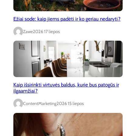
Ežiai sode: kaip jiems padėti ir ko geriau nedaryti?
Zawe
2026 17 liepos
Kaip išsirinkti virtuvės baldus, kurie bus patogūs ir
ilgaamžiai?
ContentMarketing
2026 15 liepos