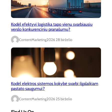
Kodėl efektyvi logistika tapo vienu svarbiausių
verslo konkurencinių pranašumų?
ContentMarketing
2026 28 birželio
Kodėl elektros sistemos kokybė svarbi ilgalaikiam
pastato saugumui?
ContentMarketing
2026 25 birželio