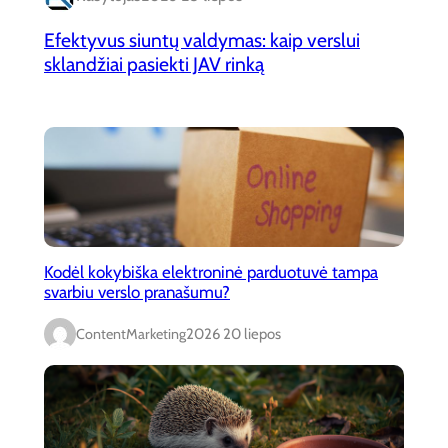
Efektyvus siuntų valdymas: kaip verslui
sklandžiai pasiekti JAV rinką
Kodėl kokybiška elektroninė parduotuvė tampa
svarbiu verslo pranašumu?
ContentMarketing
2026 20 liepos