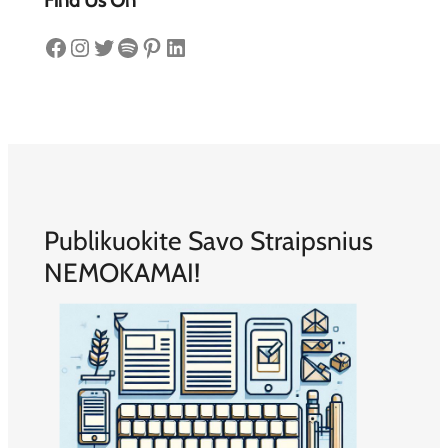
Find Us On
Facebook
Instagram
Twitter
Spotify
Pinterest
LinkedIn
Publikuokite Savo Straipsnius
NEMOKAMAI!