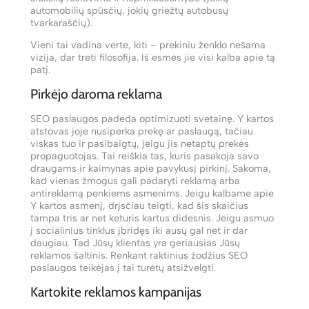
automobilių spūsčių, jokių griežtų autobusų
tvarkaraščių).
Vieni tai vadina verte, kiti – prekiniu ženklo nešama
vizija, dar treti filosofija. Iš esmės jie visi kalba apie tą
patį.
Pirkėjo daroma reklama
SEO paslaugos padeda optimizuoti svetainę. Y kartos
atstovas joje nusiperka prekę ar paslaugą, tačiau
viskas tuo ir pasibaigtų, jeigu jis netaptų prekės
propaguotojas. Tai reiškia tas, kuris pasakoja savo
draugams ir kaimynas apie pavykusį pirkinį. Sakoma,
kad vienas žmogus gali padaryti reklamą arba
antireklamą penkiems asmenims. Jeigu kalbame apie
Y kartos asmenį, drįsčiau teigti, kad šis skaičius
tampa tris ar net keturis kartus didesnis. Jeigu asmuo
į socialinius tinklus įbridęs iki ausų gal net ir dar
daugiau. Tad Jūsų klientas yra geriausias Jūsų
reklamos šaltinis. Renkant raktinius žodžius SEO
paslaugos teikėjas į tai turėtų atsižvelgti.
Kartokite reklamos kampanijas