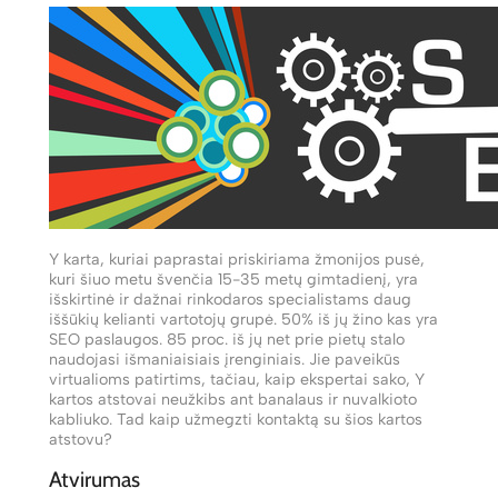
Y karta, kuriai paprastai priskiriama žmonijos pusė,
kuri šiuo metu švenčia 15-35 metų gimtadienį, yra
išskirtinė ir dažnai rinkodaros specialistams daug
iššūkių kelianti vartotojų grupė. 50% iš jų žino kas yra
SEO paslaugos. 85 proc. iš jų net prie pietų stalo
naudojasi išmaniaisiais įrenginiais. Jie paveikūs
virtualioms patirtims, tačiau, kaip ekspertai sako, Y
kartos atstovai neužkibs ant banalaus ir nuvalkioto
kabliuko. Tad kaip užmegzti kontaktą su šios kartos
atstovu?
Atvirumas