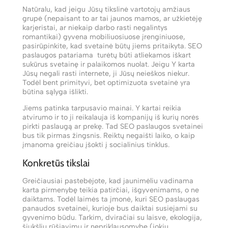
Natūralu, kad jeigu Jūsų tikslinė vartotojų amžiaus
grupė (nepaisant to ar tai jaunos mamos, ar užkietėję
karjeristai, ar niekaip darbo rasti negalintys
romantikai) gyvena mobiliuosiuose įrenginiuose,
pasirūpinkite, kad svetainė būtų jiems pritaikyta. SEO
paslaugos patariama turėtų būti atliekamos iškart
sukūrus svetainę ir palaikomos nuolat. Jeigu Y karta
Jūsų negali rasti internete, ji Jūsų neieškos niekur.
Todėl bent primityvi, bet optimizuota svetainė yra
būtina sąlyga išlikti.
Jiems patinka tarpusavio mainai. Y kartai reikia
atvirumo ir to ji reikalauja iš kompanijų iš kurių norės
pirkti paslaugą ar prekę. Tad SEO paslaugos svetainei
bus tik pirmas žingsnis. Reiktų negaišti laiko, o kaip
įmanoma greičiau įšokti į socialinius tinklus.
Konkretūs tikslai
Greičiausiai pastebėjote, kad jaunimėliu vadinama
karta pirmenybę teikia patirčiai, išgyvenimams, o ne
daiktams. Todėl laimės ta įmonė, kuri SEO paslaugas
panaudos svetainei, kurioje bus daiktai susiejami su
gyvenimo būdu. Tarkim, dviračiai su laisve, ekologija,
šiukšlių rūšiavimu ir nepriklausomybe (jokių