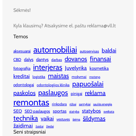
Sėkmės!
Kyla klausimų? Atsakysime el. paštu reklama@vll.lt
Temos
automobiliai
baldai
aksesuarai
autoservisas
finansai
dovanos
dalys
dantys
CBD
darbas
interjeras
Juvelyrika
kosmetika
fotografija
maistas
kreditai
logistika
mokymai
moterys
papuošalai
odontologai
odontologijos klinika
paslaugos
paskolos
reklama
pinigai
remontas
rinkodara
rūbai
santykiai
saulės energija
statybos
SEO
sportas
SEO paslaugos
statyba
sveikata
technika
šildymas
vaikai
vestuves
šeima
žaidimai
žaislai
žiedai
Seni straipsniai