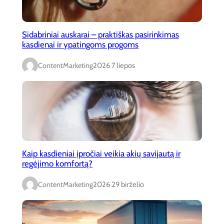
Sidabriniai auskarai – praktiškas pasirinkimas
kasdienai ir ypatingoms progoms
ContentMarketing
2026 7 liepos
Kaip kasdieniai įpročiai veikia akių savijautą ir
regėjimo komfortą?
ContentMarketing
2026 29 birželio