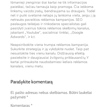
Išmanieji įrenginiai šiai kartai ne tik informacijos
paieškai, tačiau tarnauja kaip pramoga. Čia ieškoma
linksmų vaizdo įrašų, bendraujama su draugais. Todėl
net ir puiki svetainė netaps jų lankoma vieta, jeigu į ją
netrauks paveikios reklamos kampanijos. SEO
paslaugos teikėjas ir rinkodaros specialistas gali
pasiūlyti įvairius tokios reklamos skelbimų kanalus,
įskaitant „Youtube”, socialiniai tinklai, „Google
Adwords”, ir k.t.
Neapsiribokite viena trumpa reklamos kampanija.
Sukurkite strategiją ir ją vykdykite nuolat. Taip pat
nesustokite ties vienu kanalu. Didžiausią efektą
pasieksite ir daugiausiai žvilgsnių priklausančių Y
kartai pritrauksite naudodamiesi keliais reklamos
kanalais, vienu metu.
Parašykite komentarą
El. pašto adresas nebus skelbiamas.
Būtini laukeliai
pažymėti
*
Komentaras
*