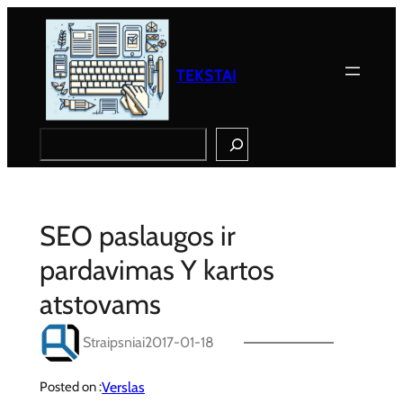
Eiti
prie
turinio
TEKSTAI
Search
SEO paslaugos ir
pardavimas Y kartos
atstovams
Straipsniai
2017-01-18
Verslas
Posted on :