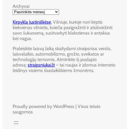
Archyvai
Kirpykla Justiniškėse
, Vilniuje, kurioje nori kirptis
kiekvienas vilnietis, kviečia pasigražinti ir atsišviežinti
savo šukuoseną, susitvarkyti blakstienas ir antakius
bei nagus.
Praleiskite laisvą laiką skaitydami straipsnius verslo,
laisvalaikio, automobilizmo, grožio, sveikatos ar
technologijų temomis. Atminkite šį puslapio
adresą:
straipsniukai.lt
– tai naujas ir įdomus interneto
leidinys visiems šiuolaikiškiems žmonėms.
Proudly powered by WordPress | Visos teisės
saugomos