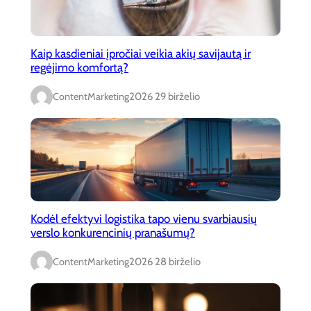
Kaip kasdieniai įpročiai veikia akių savijautą ir
regėjimo komfortą?
ContentMarketing
2026 29 birželio
Kodėl efektyvi logistika tapo vienu svarbiausių
verslo konkurencinių pranašumų?
ContentMarketing
2026 28 birželio