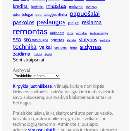
maistas
kreditai
logistika
mokymai
moterys
papuošalai
odontologai
odontologijos klinika
paslaugos
paskolos
reklama
pinigai
remontas
rinkodara
rūbai
santykiai
saulės energija
statybos
SEO
sportas
SEO paslaugos
statyba
sveikata
technika
šildymas
vaikai
vestuves
šeima
žaidimai
žaislai
žiedai
Seni straipsniai
Archyvai
Kirpykla Justiniškėse
, Vilniuje, kurioje nori kirptis
kiekvienas vilnietis, kviečia pasigražinti ir atsišviežinti
savo šukuoseną, susitvarkyti blakstienas ir antakius
bei nagus.
Praleiskite laisvą laiką skaitydami straipsnius verslo,
laisvalaikio, automobilizmo, grožio, sveikatos ar
technologijų temomis. Atminkite šį puslapio
adresą:
straipsniukai.lt
– tai naujas ir įdomus interneto