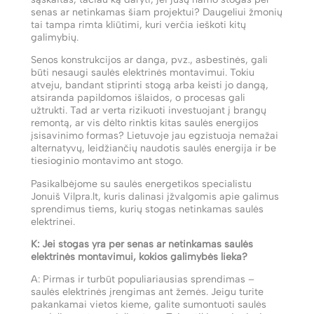
senas ar netinkamas šiam projektui? Daugeliui žmonių
tai tampa rimta kliūtimi, kuri verčia ieškoti kitų
galimybių.
Senos konstrukcijos ar danga, pvz., asbestinės, gali
būti nesaugi saulės elektrinės montavimui. Tokiu
atveju, bandant stiprinti stogą arba keisti jo dangą,
atsiranda papildomos išlaidos, o procesas gali
užtrukti. Tad ar verta rizikuoti investuojant į brangų
remontą, ar vis dėlto rinktis kitas saulės energijos
įsisavinimo formas? Lietuvoje jau egzistuoja nemažai
alternatyvų, leidžiančių naudotis saulės energija ir be
tiesioginio montavimo ant stogo.
Pasikalbėjome su saulės energetikos specialistu
Jonuiš Vilpra.lt, kuris dalinasi įžvalgomis apie galimus
sprendimus tiems, kurių stogas netinkamas saulės
elektrinei.
K: Jei stogas yra per senas ar netinkamas saulės
elektrinės montavimui, kokios galimybės lieka?
A: Pirmas ir turbūt populiariausias sprendimas –
saulės elektrinės įrengimas ant žemės. Jeigu turite
pakankamai vietos kieme, galite sumontuoti saulės