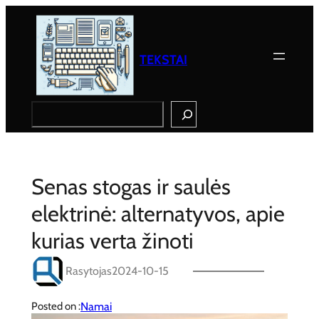
Eiti
prie
turinio
TEKSTAI
Search
Senas stogas ir saulės
elektrinė: alternatyvos, apie
kurias verta žinoti
Rasytojas
2024-10-15
Namai
Posted on :