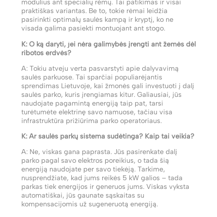
modulius ant specialių rėmų. Tai patikimas ir visai
praktiškas variantas. Be to, tokie rėmai leidžia
pasirinkti optimalų saulės kampą ir kryptį, ko ne
visada galima pasiekti montuojant ant stogo.
K: O ką daryti, jei nėra galimybės įrengti ant žemės dėl
ribotos erdvės?
A: Tokiu atveju verta pasvarstyti apie dalyvavimą
saulės parkuose. Tai sparčiai populiarėjantis
sprendimas Lietuvoje, kai žmonės gali investuoti į dalį
saulės parko, kuris įrengiamas kitur. Galiausiai, jūs
naudojate pagamintą energiją taip pat, tarsi
turėtumėte elektrinę savo namuose, tačiau visa
infrastruktūra prižiūrima parko operatoriaus.
K: Ar saulės parkų sistema sudėtinga? Kaip tai veikia?
A: Ne, viskas gana paprasta. Jūs pasirenkate dalį
parko pagal savo elektros poreikius, o tada šią
energiją naudojate per savo tiekėją. Tarkime,
nusprendžiate, kad jums reikės 5 kW galios – tada
parkas tiek energijos ir generuos jums. Viskas vyksta
automatiškai, jūs gaunate sąskaitas su
kompensacijomis už sugeneruotą energiją.