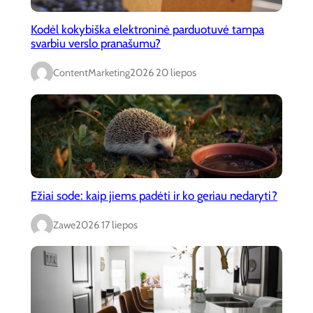
Kodėl kokybiška elektroninė parduotuvė tampa
svarbiu verslo pranašumu?
ContentMarketing
2026 20 liepos
Ežiai sode: kaip jiems padėti ir ko geriau nedaryti?
Zawe
2026 17 liepos