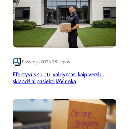
Rasytojas
2026 28 liepos
Efektyvus siuntų valdymas: kaip verslui
sklandžiai pasiekti JAV rinką