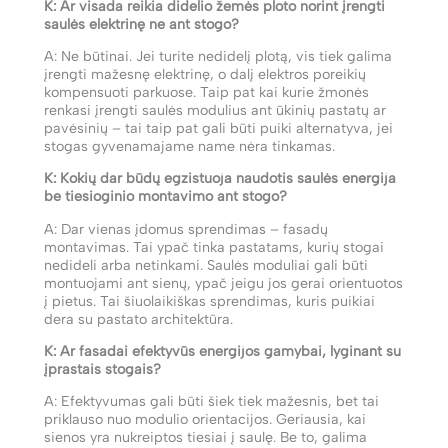
K: Ar visada reikia didelio žemės ploto norint įrengti
saulės elektrinę ne ant stogo?
A: Ne būtinai. Jei turite nedidelį plotą, vis tiek galima
įrengti mažesnę elektrinę, o dalį elektros poreikių
kompensuoti parkuose. Taip pat kai kurie žmonės
renkasi įrengti saulės modulius ant ūkinių pastatų ar
pavėsinių – tai taip pat gali būti puiki alternatyva, jei
stogas gyvenamajame name nėra tinkamas.
K: Kokių dar būdų egzistuoja naudotis saulės energija
be tiesioginio montavimo ant stogo?
A: Dar vienas įdomus sprendimas – fasadų
montavimas. Tai ypač tinka pastatams, kurių stogai
nedideli arba netinkami. Saulės moduliai gali būti
montuojami ant sienų, ypač jeigu jos gerai orientuotos
į pietus. Tai šiuolaikiškas sprendimas, kuris puikiai
dera su pastato architektūra.
K: Ar fasadai efektyvūs energijos gamybai, lyginant su
įprastais stogais?
A: Efektyvumas gali būti šiek tiek mažesnis, bet tai
priklauso nuo modulio orientacijos. Geriausia, kai
sienos yra nukreiptos tiesiai į saulę. Be to, galima