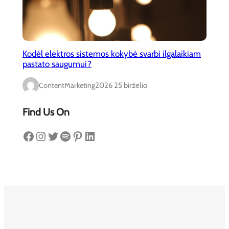
Kodėl elektros sistemos kokybė svarbi ilgalaikiam
pastato saugumui?
ContentMarketing
2026 25 birželio
Find Us On
Facebook
Instagram
Twitter
Spotify
Pinterest
LinkedIn