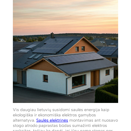
Vis daugiau lietuvių susidomi saulės energija kaip
ekologiška ir ekonomiška elektros gamybos
alternatyva.
Saulės elektrinės
montavimas ant nuosavo
stogo atrodo paprastas būdas sumažinti elektros
sąskaitas, tačiau ką daryti, jei jūsų namo stogas per