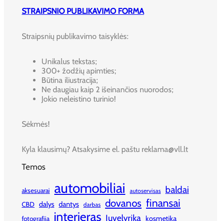
STRAIPSNIO PUBLIKAVIMO FORMA
Straipsnių publikavimo taisyklės:
Unikalus tekstas;
300+ žodžių apimties;
Būtina iliustracija;
Ne daugiau kaip 2 išeinančios nuorodos;
Jokio neleistino turinio!
Sėkmės!
Kyla klausimų? Atsakysime el. paštu reklama@vll.lt
Temos
automobiliai
baldai
aksesuarai
autoservisas
finansai
dovanos
dalys
dantys
CBD
darbas
interjeras
Juvelyrika
kosmetika
fotografija