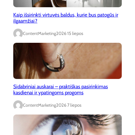
Kaip išsirinkti virtuvės baldus, kurie bus patogūs ir
ilgaamžiai?
ContentMarketing
2026 15 liepos
Sidabriniai auskarai – praktiškas pasirinkimas
kasdienai ir ypatingoms progoms
ContentMarketing
2026 7 liepos