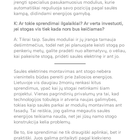
įrengti specialius pasukamuosius modulius, kurie
automatiškai reguliuoja savo poziciją pagal saulės
kampą, didindami energijos gamybą.
K: Ar tokie sprendimai ilgalaikiai? Ar verta investuoti,
jei stogas vis tiek kada nors bus keičiamas?
A: Tikrai taip. Saulės moduliai ir jų įranga tarnauja
dešimtmečius, todėl net jei planuojate keisti stogą po
penkerių metų, galite pradėti nuo alternatyvų, o vėliau,
kai pakeisite stogą, pridėti saulės elektrinę ir ant jo.
Saulės elektrinės montavimas ant stogo nebėra
vienintelis būdas pereiti prie žaliosios energijos.
Lietuvoje vis daugiau žmonių renkasi kitus
sprendimus, ypač kai jų stogai netinkami šiam
projektui. Vienas pagrindinių privalumų yra tai, kad
technologijos tobulėja ir atveria naujas galimybes,
tokias kaip saulės parkai ar modulių montavimas ant
fasadų. Tai reiškia, jog galima mėgautis saulės
energijos teikiama nauda, net jei jūsų namo stogo
konstrukcija kelia problemų.
Be to, šie sprendimai ne tik draugiški aplinkai, bet ir
praktiški. Juos galima pritaikyti pagal kiekvieno