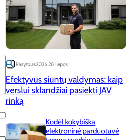
Rasytojas
2026 28 liepos
Efektyvus siuntų valdymas: kaip
verslui sklandžiai pasiekti JAV
rinką
Kodėl kokybiška
elektroninė parduotuvė
tampa svarbiu verslo