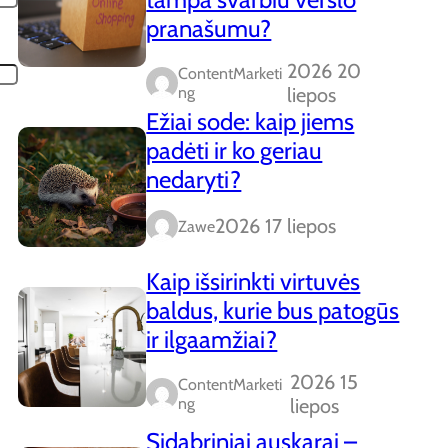
pranašumu?
2026 20
ContentMarketi
Ng
liepos
Ežiai sode: kaip jiems
padėti ir ko geriau
nedaryti?
2026 17 liepos
Zawe
Kaip išsirinkti virtuvės
baldus, kurie bus patogūs
ir ilgaamžiai?
2026 15
ContentMarketi
Ng
liepos
Sidabriniai auskarai –