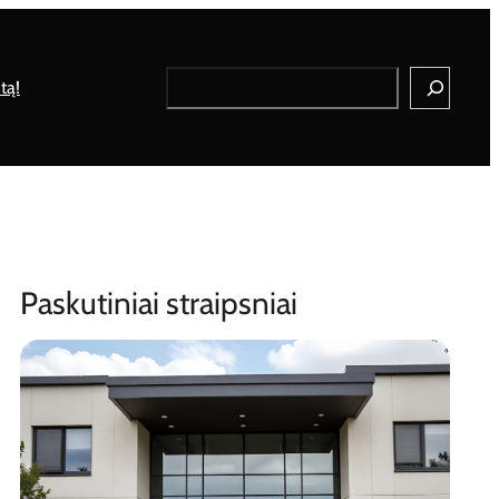
Search
tą!
Paskutiniai straipsniai