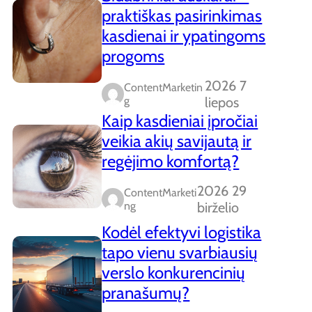
praktiškas pasirinkimas
kasdienai ir ypatingoms
progoms
2026 7
ContentMarketin
G
liepos
Kaip kasdieniai įpročiai
veikia akių savijautą ir
regėjimo komfortą?
2026 29
ContentMarketi
Ng
birželio
Kodėl efektyvi logistika
tapo vienu svarbiausių
verslo konkurencinių
pranašumų?