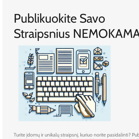
Publikuokite Savo
Straipsnius NEMOKAMA
Turite įdomų ir unikalų straipsnį, kuriuo norite pasidalinti? Publ