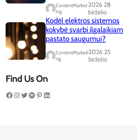
2026 28
ContentMarket
Ing
birželio
Kodėl elektros sistemos
kokybė svarbi ilgalaikiam
pastato saugumui?
2026 25
ContentMarketi
Ng
birželio
Find Us On
Facebook
Instagram
Twitter
Spotify
Pinterest
LinkedIn