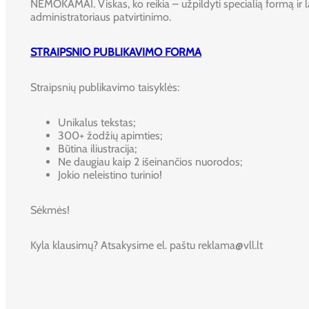
NEMOKAMAI. Viskas, ko reikia – užpildyti specialią formą ir l
administratoriaus patvirtinimo.
STRAIPSNIO PUBLIKAVIMO FORMA
Straipsnių publikavimo taisyklės:
Unikalus tekstas;
300+ žodžių apimties;
Būtina iliustracija;
Ne daugiau kaip 2 išeinančios nuorodos;
Jokio neleistino turinio!
Sėkmės!
Kyla klausimų? Atsakysime el. paštu reklama@vll.lt