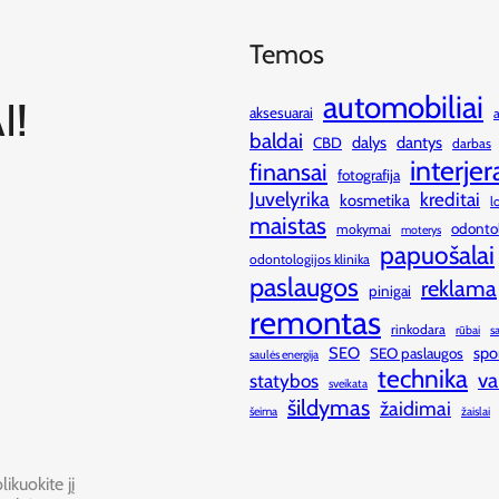
Temos
automobiliai
I!
aksesuarai
baldai
dalys
dantys
CBD
darbas
interjer
finansai
fotografija
Juvelyrika
kreditai
kosmetika
l
maistas
odonto
mokymai
moterys
papuošalai
odontologijos klinika
paslaugos
reklama
pinigai
remontas
rinkodara
rūbai
s
SEO
spo
SEO paslaugos
saulės energija
technika
va
statybos
sveikata
šildymas
žaidimai
šeima
žaislai
ikuokite jį