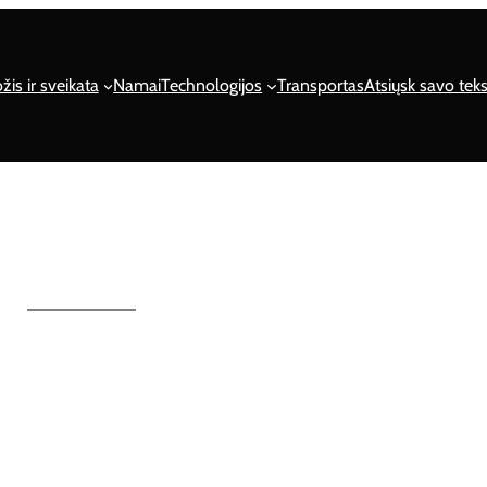
žis ir sveikata
Namai
Technologijos
Transportas
Atsiųsk savo teks