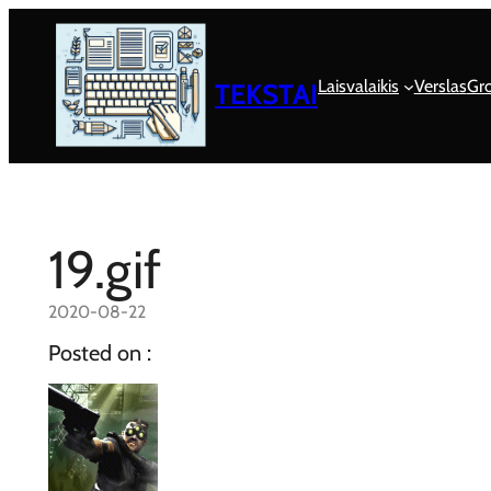
Eiti
prie
turinio
Laisvalaikis
Verslas
Gro
TEKSTAI
19.gif
2020-08-22
Posted on :