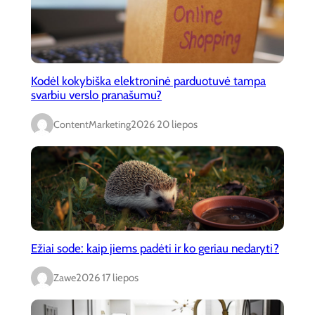
Kodėl kokybiška elektroninė parduotuvė tampa
svarbiu verslo pranašumu?
ContentMarketing
2026 20 liepos
Ežiai sode: kaip jiems padėti ir ko geriau nedaryti?
Zawe
2026 17 liepos