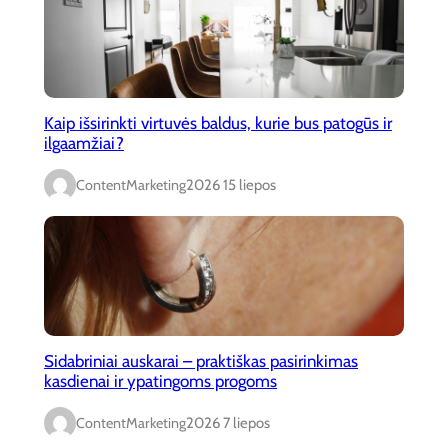
Kaip išsirinkti virtuvės baldus, kurie bus patogūs ir
ilgaamžiai?
ContentMarketing
2026 15 liepos
Sidabriniai auskarai – praktiškas pasirinkimas
kasdienai ir ypatingoms progoms
ContentMarketing
2026 7 liepos