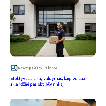
Rasytojas
2026 28 liepos
Efektyvus siuntų valdymas: kaip verslui
sklandžiai pasiekti JAV rinką