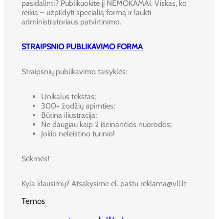
pasidalinti? Publikuokite jį NEMOKAMAI. Viskas, ko
reikia – užpildyti specialią formą ir laukti
administratoriaus patvirtinimo.
STRAIPSNIO PUBLIKAVIMO FORMA
Straipsnių publikavimo taisyklės:
Unikalus tekstas;
300+ žodžių apimties;
Būtina iliustracija;
Ne daugiau kaip 2 išeinančios nuorodos;
Jokio neleistino turinio!
Sėkmės!
Kyla klausimų? Atsakysime el. paštu reklama@vll.lt
Temos