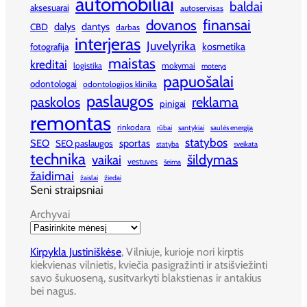
automobiliai
baldai
aksesuarai
autoservisas
finansai
dovanos
dalys
dantys
CBD
darbas
interjeras
Juvelyrika
kosmetika
fotografija
maistas
kreditai
logistika
mokymai
moterys
papuošalai
odontologai
odontologijos klinika
paslaugos
paskolos
reklama
pinigai
remontas
rinkodara
rūbai
santykiai
saulės energija
statybos
SEO
sportas
SEO paslaugos
statyba
sveikata
technika
šildymas
vaikai
vestuves
šeima
žaidimai
žaislai
žiedai
Seni straipsniai
Archyvai
Kirpykla Justiniškėse
, Vilniuje, kurioje nori kirptis
kiekvienas vilnietis, kviečia pasigražinti ir atsišviežinti
savo šukuoseną, susitvarkyti blakstienas ir antakius
bei nagus.