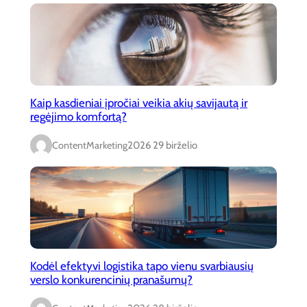
Kaip kasdieniai įpročiai veikia akių savijautą ir
regėjimo komfortą?
ContentMarketing
2026 29 birželio
Kodėl efektyvi logistika tapo vienu svarbiausių
verslo konkurencinių pranašumų?