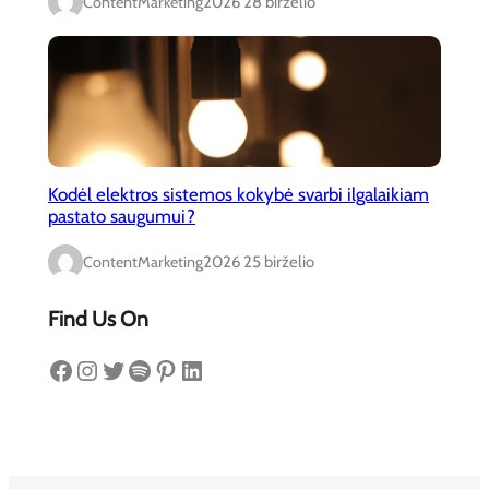
ContentMarketing
2026 28 birželio
Kodėl elektros sistemos kokybė svarbi ilgalaikiam
pastato saugumui?
ContentMarketing
2026 25 birželio
Find Us On
Facebook
Instagram
Twitter
Spotify
Pinterest
LinkedIn