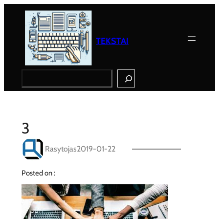
Eiti
prie
turinio
TEKSTAI
Search
3
Rasytojas
2019-01-22
Posted on :