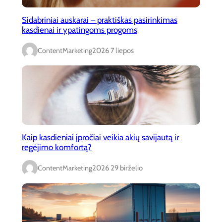
Sidabriniai auskarai – praktiškas pasirinkimas
kasdienai ir ypatingoms progoms
ContentMarketing
2026 7 liepos
Kaip kasdieniai įpročiai veikia akių savijautą ir
regėjimo komfortą?
ContentMarketing
2026 29 birželio