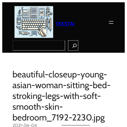
Eiti
prie
turinio
TEKSTAI
Search
beautiful-closeup-young-
asian-woman-sitting-bed-
stroking-legs-with-soft-
smooth-skin-
bedroom_7192-2230.jpg
2021-06-04