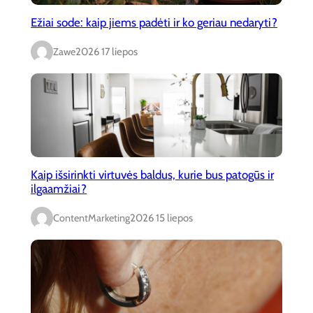
Ežiai sode: kaip jiems padėti ir ko geriau nedaryti?
Zawe
2026 17 liepos
Kaip išsirinkti virtuvės baldus, kurie bus patogūs ir
ilgaamžiai?
ContentMarketing
2026 15 liepos