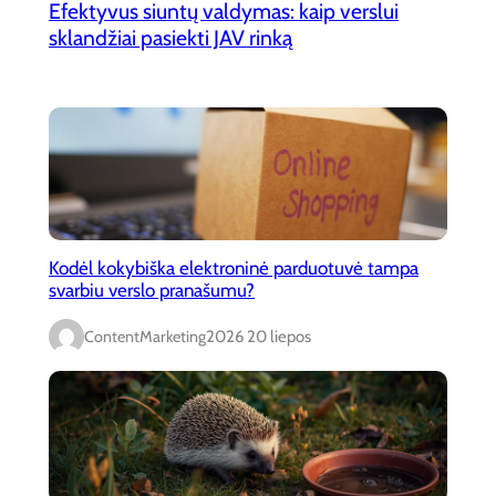
Efektyvus siuntų valdymas: kaip verslui
sklandžiai pasiekti JAV rinką
Kodėl kokybiška elektroninė parduotuvė tampa
svarbiu verslo pranašumu?
ContentMarketing
2026 20 liepos