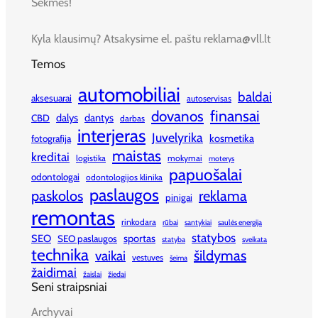
Sėkmės!
Kyla klausimų? Atsakysime el. paštu reklama@vll.lt
Temos
automobiliai
baldai
aksesuarai
autoservisas
finansai
dovanos
dalys
dantys
CBD
darbas
interjeras
Juvelyrika
kosmetika
fotografija
maistas
kreditai
logistika
mokymai
moterys
papuošalai
odontologai
odontologijos klinika
paslaugos
paskolos
reklama
pinigai
remontas
rinkodara
rūbai
santykiai
saulės energija
statybos
SEO
sportas
SEO paslaugos
statyba
sveikata
technika
šildymas
vaikai
vestuves
šeima
žaidimai
žaislai
žiedai
Seni straipsniai
Archyvai