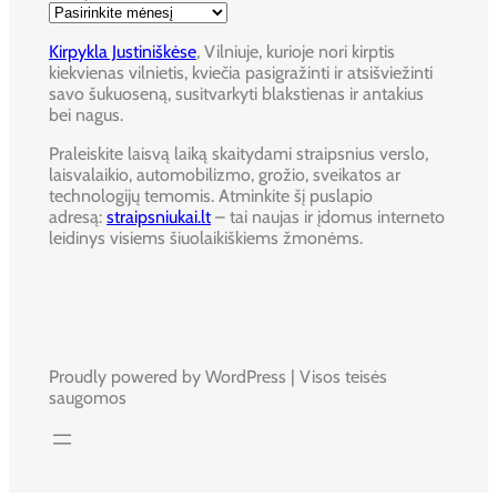
Kirpykla Justiniškėse
, Vilniuje, kurioje nori kirptis
kiekvienas vilnietis, kviečia pasigražinti ir atsišviežinti
savo šukuoseną, susitvarkyti blakstienas ir antakius
bei nagus.
Praleiskite laisvą laiką skaitydami straipsnius verslo,
laisvalaikio, automobilizmo, grožio, sveikatos ar
technologijų temomis. Atminkite šį puslapio
adresą:
straipsniukai.lt
– tai naujas ir įdomus interneto
leidinys visiems šiuolaikiškiems žmonėms.
Proudly powered by WordPress | Visos teisės
saugomos