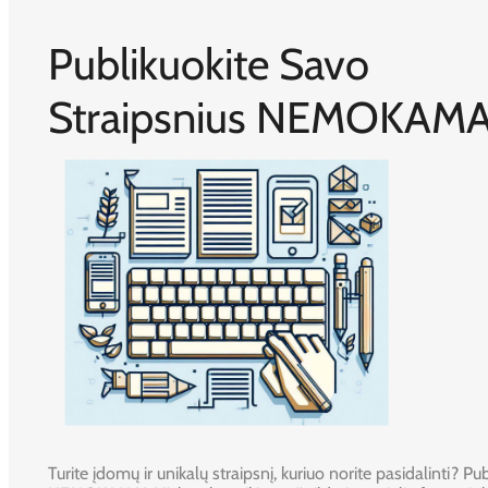
Publikuokite Savo
Straipsnius NEMOKAMA
Turite įdomų ir unikalų straipsnį, kuriuo norite pasidalinti? Publ