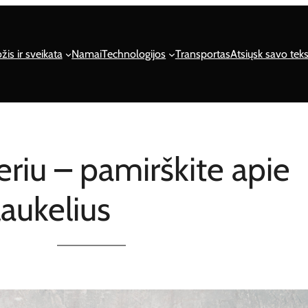
žis ir sveikata
Namai
Technologijos
Transportas
Atsiųsk savo teks
eriu – pamirškite apie
aukelius