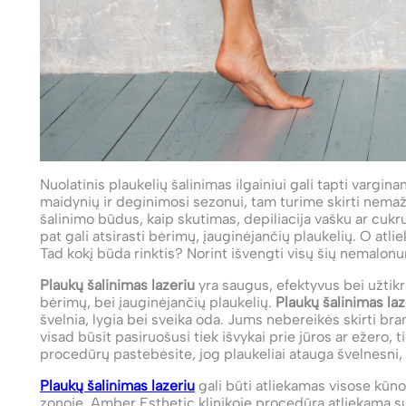
Nuolatinis plaukelių šalinimas ilgainiui gali tapti vargina
maidynių ir deginimosi sezonui, tam turime skirti nemaža
šalinimo būdus, kaip skutimas, depiliacija vašku ar cukrum
pat gali atsirasti bėrimų, įauginėjančių plaukelių. O atl
Tad kokį būda rinktis? Norint išvengti visų šių nemal
Plaukų šalinimas lazeriu
yra saugus, efektyvus bei užtikr
bėrimų, bei įauginėjančių plaukelių.
Plaukų šalinimas laz
švelnia, lygia bei sveika oda. Jums nebereikės skirti b
visad būsit pasiruošusi tiek išvykai prie jūros ar ežero
procedūrų pastebėsite, jog plaukeliai atauga švelnesni,
Plaukų šalinimas lazeriu
gali būti atliekamas visose kūno s
zonoje. Amber Esthetic klinikoje procedūra atliekama s