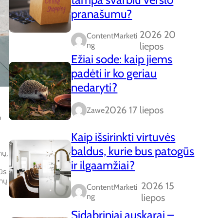
pranašumu?
2026 20
ContentMarketi
Ng
liepos
Ežiai sode: kaip jiems
padėti ir ko geriau
nedaryti?
2026 17 liepos
Zawe
p
Kaip išsirinkti virtuvės
baldus, kurie bus patogūs
mų,
ir ilgaamžiai?
ūs
rmų
2026 15
ContentMarketi
Ng
liepos
Sidabriniai auskarai –