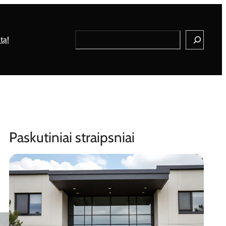
Search
tą!
Paskutiniai straipsniai