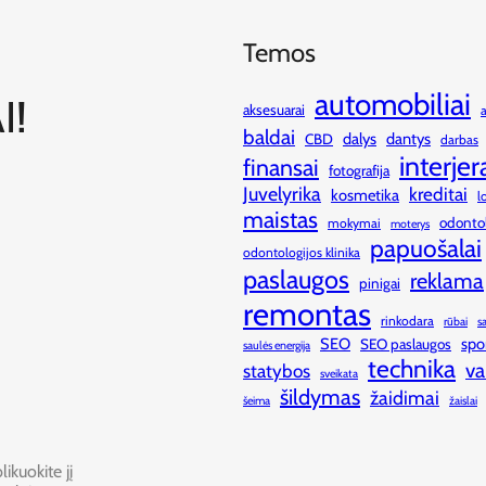
Temos
automobiliai
I!
aksesuarai
baldai
dalys
dantys
CBD
darbas
interjer
finansai
fotografija
Juvelyrika
kreditai
kosmetika
l
maistas
odonto
mokymai
moterys
papuošalai
odontologijos klinika
paslaugos
reklama
pinigai
remontas
rinkodara
rūbai
s
SEO
spo
SEO paslaugos
saulės energija
technika
va
statybos
sveikata
šildymas
žaidimai
šeima
žaislai
ikuokite jį