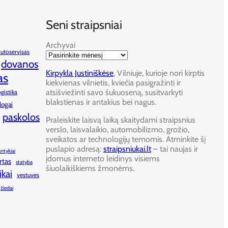
Seni straipsniai
Archyvai
autoservisas
dovanos
Kirpykla Justiniškėse
, Vilniuje, kurioje nori kirptis
as
kiekvienas vilnietis, kviečia pasigražinti ir
atsišviežinti savo šukuoseną, susitvarkyti
ogistika
blakstienas ir antakius bei nagus.
logai
paskolos
Praleiskite laisvą laiką skaitydami straipsnius
verslo, laisvalaikio, automobilizmo, grožio,
sveikatos ar technologijų temomis. Atminkite šį
puslapio adresą:
straipsniukai.lt
– tai naujas ir
antykiai
įdomus interneto leidinys visiems
rtas
statyba
šiuolaikiškiems žmonėms.
ikai
vestuves
žiedai