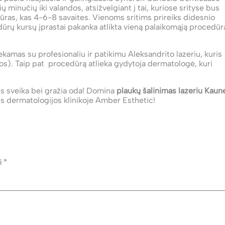
ų minučių iki valandos, atsižvelgiant į tai, kuriose srityse bus
ūras, kas 4-6-8 savaites. Vienoms sritims prireiks didesnio
ūrų kursų įprastai pakanka atlikta vieną palaikomąją procedūr
ekamas su profesionaliu ir patikimu Aleksandrito lazeriu, kuris
jos). Taip pat procedūrą atlieka gydytoja dermatologė, kuri
ės sveika bei gražia oda! Domina
plaukų šalinimas lazeriu Kaun
ės dermatologijos klinikoje Amber Esthetic!
ti
*