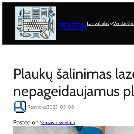
Eiti
prie
turinio
Laisvalaikis
Verslas
Gro
TEKSTAI
Plaukų šalinimas laz
nepageidaujamus pl
Rasytojas
2023-05-08
Posted on :
Grožis ir sveikata