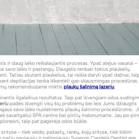
ntis ir daug laiko reikalaujantis procesas. Ypač atėjus vasarai –
i savo laiko ir pastangų. Daugelis renkasi tokius plaukelių
i. Tačiau skutant plaukelius, tai reikia daryti ypač dažnai, tai
iekant depiliacijas tenka iškentėti gan skausmingas procedūras.
onumų rekomenduojame rinktis
plaukų šalinimą lazeriu
.
inantis ilgalaikius rezultatus. Taip pat išvengiam odos sudirgi
eriu
padės išvengti visų šių problemų bei leis Jums džiaugtis
rangaus savo laiko nuolatinėms plaukų šalinimo procedūroms. J
, tiek savaitgaliui SPA centre bei pirčių malonumams. Jau po pi
 plonesni, taip pat pagerėja odos būklė.
rityse – tiek veido, pažastų, rankų, kojų srityse, tiek bikini
u pačiu naujausiu ir galingiausiu Syneron Candela GentleLase