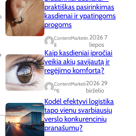
praktiškas pasirinkimas
kasdienai ir ypatingoms
ą
progoms
2026 7
ContentMarketin
G
liepos
Kaip kasdieniai įpročiai
e
veikia akių savijautą ir
regėjimo komfortą?
2026 29
ContentMarketi
Ng
birželio
Kodėl efektyvi logistika
tapo vienu svarbiausių
verslo konkurencinių
pranašumų?