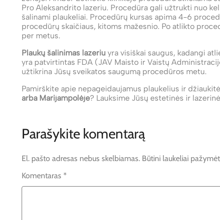
Pro Aleksandrito lazeriu. Procedūra gali užtrukti nuo keli
šalinami plaukeliai. Procedūrų kursas apima 4-6 proced
procedūrų skaičiaus, kitoms mažesnio. Po atlikto proced
per metus.
Plaukų šalinimas lazeriu
yra visiškai saugus, kadangi atli
yra patvirtintas FDA (JAV Maisto ir Vaistų Administraci
užtikrina Jūsų sveikatos saugumą procedūros metu.
Pamirškite apie nepageidaujamus plaukelius ir džiaukit
arba Marijampolėje
? Lauksime Jūsų estetinės ir lazerin
Parašykite komentarą
El. pašto adresas nebus skelbiamas.
Būtini laukeliai pažymė
Komentaras
*