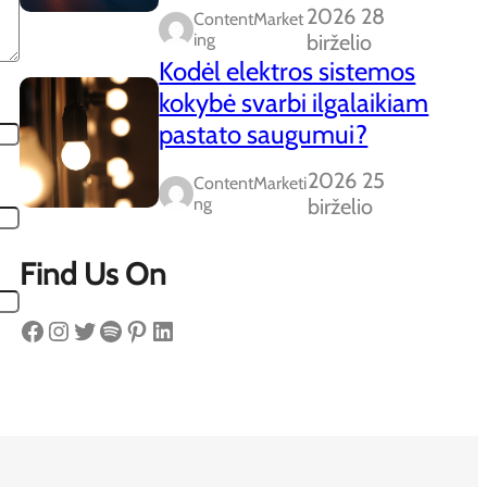
2026 28
ContentMarket
Ing
birželio
Kodėl elektros sistemos
kokybė svarbi ilgalaikiam
pastato saugumui?
2026 25
ContentMarketi
Ng
birželio
Find Us On
Facebook
Instagram
Twitter
Spotify
Pinterest
LinkedIn