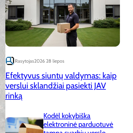
Rasytojas
2026 28 liepos
Efektyvus siuntų valdymas: kaip
verslui sklandžiai pasiekti JAV
rinką
Kodėl kokybiška
elektroninė parduotuvė
tampa svarbiu verslo