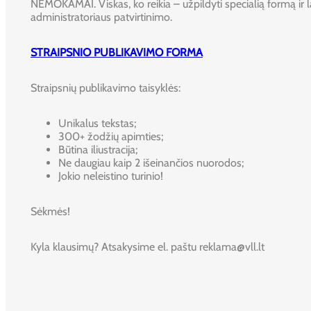
NEMOKAMAI. Viskas, ko reikia – užpildyti specialią formą ir l
administratoriaus patvirtinimo.
STRAIPSNIO PUBLIKAVIMO FORMA
Straipsnių publikavimo taisyklės:
Unikalus tekstas;
300+ žodžių apimties;
Būtina iliustracija;
Ne daugiau kaip 2 išeinančios nuorodos;
Jokio neleistino turinio!
Sėkmės!
Kyla klausimų? Atsakysime el. paštu reklama@vll.lt