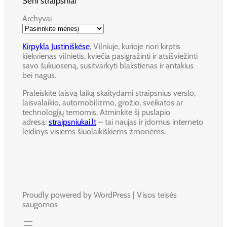
Seni straipsniai
Archyvai
Kirpykla Justiniškėse
, Vilniuje, kurioje nori kirptis
kiekvienas vilnietis, kviečia pasigražinti ir atsišviežinti
savo šukuoseną, susitvarkyti blakstienas ir antakius
bei nagus.
Praleiskite laisvą laiką skaitydami straipsnius verslo,
laisvalaikio, automobilizmo, grožio, sveikatos ar
technologijų temomis. Atminkite šį puslapio
adresą:
straipsniukai.lt
– tai naujas ir įdomus interneto
leidinys visiems šiuolaikiškiems žmonėms.
Proudly powered by WordPress | Visos teisės
saugomos