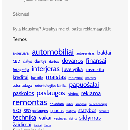
Sėkmės!
Kyla klausimų? Atsakysime el. paštu reklama@vll.lt
Temos
automobiliai
baldai
aksesuarai
autoservisas
finansai
dovanos
dalys
dantys
CBD
darbas
interjeras
Juvelyrika
kosmetika
fotografija
maistas
kreditai
logistika
mokymai
moterys
papuošalai
odontologai
odontologijos klinika
paslaugos
paskolos
reklama
pinigai
remontas
rinkodara
rūbai
santykiai
saulės energija
statybos
SEO
sportas
SEO paslaugos
statyba
sveikata
technika
šildymas
vaikai
vestuves
šeima
žaidimai
žaislai
žiedai