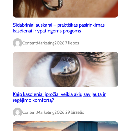
Sidabriniai auskarai – praktiškas pasirinkimas
kasdienai ir ypatingoms progoms
ContentMarketing
2026 7 liepos
Kaip kasdieniai įpročiai veikia akių savijautą ir
regėjimo komfortą?
ContentMarketing
2026 29 birželio