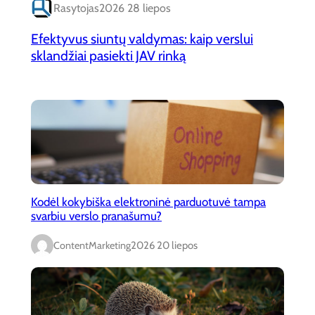
Rasytojas
2026 28 liepos
Efektyvus siuntų valdymas: kaip verslui
sklandžiai pasiekti JAV rinką
Kodėl kokybiška elektroninė parduotuvė tampa
svarbiu verslo pranašumu?
ContentMarketing
2026 20 liepos