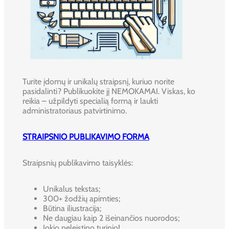
Turite įdomų ir unikalų straipsnį, kuriuo norite
pasidalinti? Publikuokite jį NEMOKAMAI. Viskas, ko
reikia – užpildyti specialią formą ir laukti
administratoriaus patvirtinimo.
STRAIPSNIO PUBLIKAVIMO FORMA
Straipsnių publikavimo taisyklės:
Unikalus tekstas;
300+ žodžių apimties;
Būtina iliustracija;
Ne daugiau kaip 2 išeinančios nuorodos;
Jokio neleistino turinio!