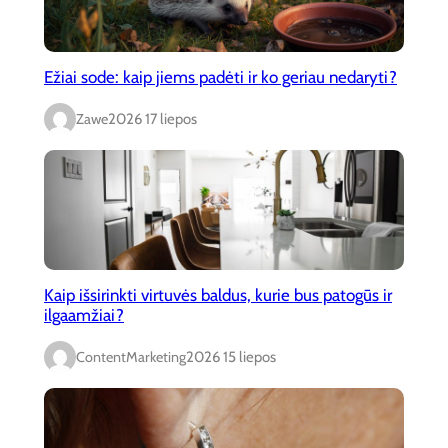
Ežiai sode: kaip jiems padėti ir ko geriau nedaryti?
Zawe
2026 17 liepos
Kaip išsirinkti virtuvės baldus, kurie bus patogūs ir
ilgaamžiai?
ContentMarketing
2026 15 liepos