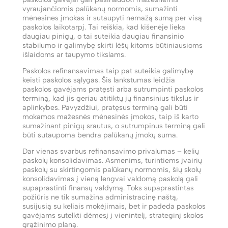
vyraujančiomis palūkanų normomis, sumažinti
mėnesines įmokas ir sutaupyti nemažą sumą per visą
paskolos laikotarpį. Tai reiškia, kad kišenėje lieka
daugiau pinigų, o tai suteikia daugiau finansinio
stabilumo ir galimybę skirti lėšų kitoms būtiniausioms
išlaidoms ar taupymo tikslams.
Paskolos refinansavimas taip pat suteikia galimybę
keisti paskolos sąlygas. Šis lankstumas leidžia
paskolos gavėjams pratęsti arba sutrumpinti paskolos
terminą, kad jis geriau atitiktų jų finansinius tikslus ir
aplinkybes. Pavyzdžiui, pratęsus terminą gali būti
mokamos mažesnės mėnesinės įmokos, taip iš karto
sumažinant pinigų srautus, o sutrumpinus terminą gali
būti sutaupoma bendra palūkanų įmokų suma.
Dar vienas svarbus refinansavimo privalumas – kelių
paskolų konsolidavimas. Asmenims, turintiems įvairių
paskolų su skirtingomis palūkanų normomis, šių skolų
konsolidavimas į vieną lengvai valdomą paskolą gali
supaprastinti finansų valdymą. Toks supaprastintas
požiūris ne tik sumažina administracinę naštą,
susijusią su keliais mokėjimais, bet ir padeda paskolos
gavėjams sutelkti dėmesį į vienintelį, strateginį skolos
grąžinimo planą.