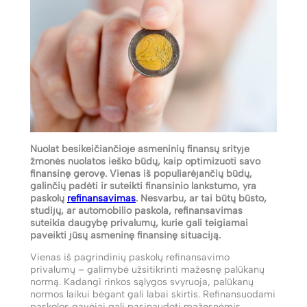
Nuolat besikeičiančioje asmeninių finansų srityje
žmonės nuolatos ieško būdų, kaip optimizuoti savo
finansinę gerovę. Vienas iš populiarėjančių būdų,
galinčių padėti ir suteikti finansinio lankstumo, yra
paskolų
refinansavimas
. Nesvarbu, ar tai būtų būsto,
studijų, ar automobilio paskola, refinansavimas
suteikia daugybę privalumų, kurie gali teigiamai
paveikti jūsų asmeninę finansinę situaciją.
Vienas iš pagrindinių paskolų refinansavimo
privalumų – galimybė užsitikrinti mažesnę palūkanų
normą. Kadangi rinkos sąlygos svyruoja, palūkanų
normos laikui bėgant gali labai skirtis. Refinansuodami
paskolos gavėjai gali pasinaudoti mažesnėmis