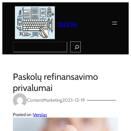
Eiti
prie
turinio
TEKSTAI
Search
Paskolų refinansavimo
privalumai
ContentMarketing
2023-12-19
Verslas
Posted on :