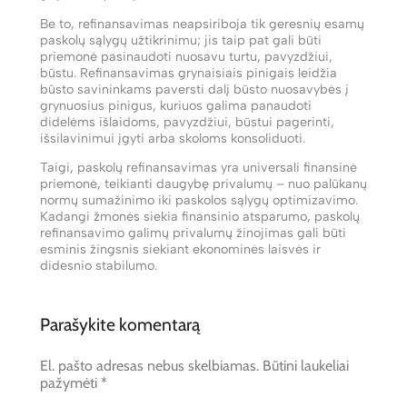
Be to, refinansavimas neapsiriboja tik geresnių esamų
paskolų sąlygų užtikrinimu; jis taip pat gali būti
priemonė pasinaudoti nuosavu turtu, pavyzdžiui,
būstu. Refinansavimas grynaisiais pinigais leidžia
būsto savininkams paversti dalį būsto nuosavybės į
grynuosius pinigus, kuriuos galima panaudoti
didelėms išlaidoms, pavyzdžiui, būstui pagerinti,
išsilavinimui įgyti arba skoloms konsoliduoti.
Taigi, paskolų refinansavimas yra universali finansinė
priemonė, teikianti daugybę privalumų – nuo palūkanų
normų sumažinimo iki paskolos sąlygų optimizavimo.
Kadangi žmonės siekia finansinio atsparumo, paskolų
refinansavimo galimų privalumų žinojimas gali būti
esminis žingsnis siekiant ekonominės laisvės ir
didesnio stabilumo.
Parašykite komentarą
El. pašto adresas nebus skelbiamas.
Būtini laukeliai
pažymėti
*