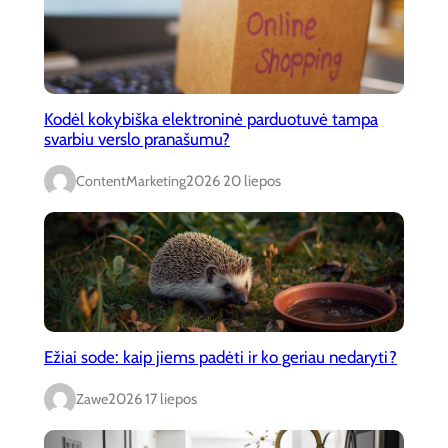
Kodėl kokybiška elektroninė parduotuvė tampa
svarbiu verslo pranašumu?
ContentMarketing
2026 20 liepos
Ežiai sode: kaip jiems padėti ir ko geriau nedaryti?
Zawe
2026 17 liepos