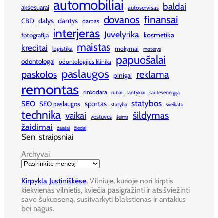
automobiliai
baldai
aksesuarai
autoservisas
finansai
dovanos
dalys
dantys
CBD
darbas
interjeras
Juvelyrika
kosmetika
fotografija
maistas
kreditai
logistika
mokymai
moterys
papuošalai
odontologai
odontologijos klinika
paslaugos
paskolos
reklama
pinigai
remontas
rinkodara
rūbai
santykiai
saulės energija
statybos
SEO
sportas
SEO paslaugos
statyba
sveikata
technika
šildymas
vaikai
vestuves
šeima
žaidimai
žaislai
žiedai
Seni straipsniai
Archyvai
Kirpykla Justiniškėse
, Vilniuje, kurioje nori kirptis
kiekvienas vilnietis, kviečia pasigražinti ir atsišviežinti
savo šukuoseną, susitvarkyti blakstienas ir antakius
bei nagus.