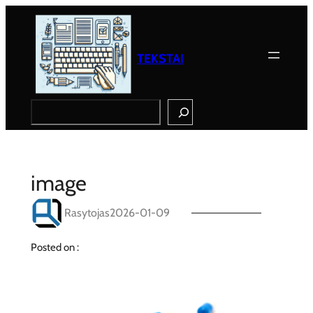
Eiti
prie
turinio
TEKSTAI
Search
image
Rasytojas
2026-01-09
Posted on :