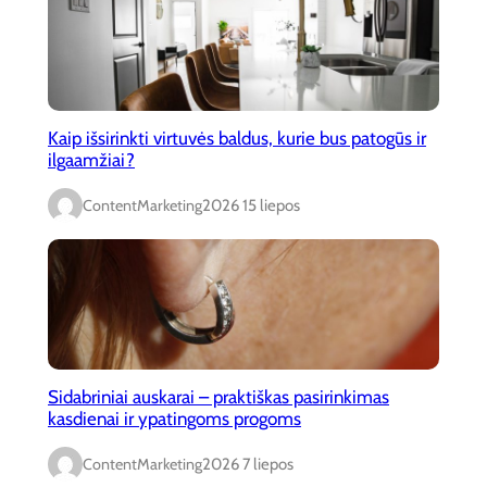
Kaip išsirinkti virtuvės baldus, kurie bus patogūs ir
ilgaamžiai?
ContentMarketing
2026 15 liepos
Sidabriniai auskarai – praktiškas pasirinkimas
kasdienai ir ypatingoms progoms
ContentMarketing
2026 7 liepos