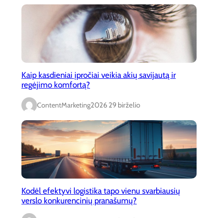
Kaip kasdieniai įpročiai veikia akių savijautą ir
regėjimo komfortą?
ContentMarketing
2026 29 birželio
Kodėl efektyvi logistika tapo vienu svarbiausių
verslo konkurencinių pranašumų?