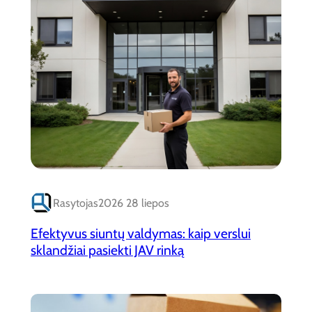
Rasytojas
2026 28 liepos
Efektyvus siuntų valdymas: kaip verslui
sklandžiai pasiekti JAV rinką