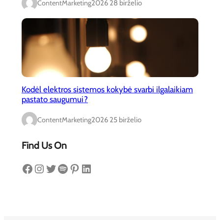
ContentMarketing
2026 28 birželio
Kodėl elektros sistemos kokybė svarbi ilgalaikiam
pastato saugumui?
ContentMarketing
2026 25 birželio
Find Us On
Facebook
Instagram
Twitter
Spotify
Pinterest
LinkedIn