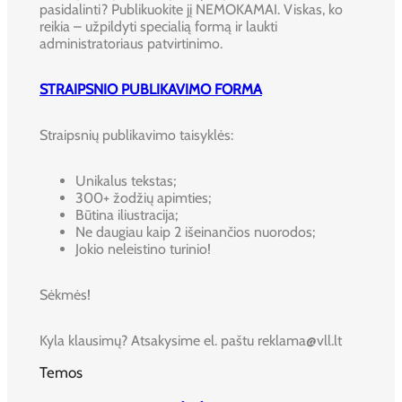
pasidalinti? Publikuokite jį NEMOKAMAI. Viskas, ko
reikia – užpildyti specialią formą ir laukti
administratoriaus patvirtinimo.
STRAIPSNIO PUBLIKAVIMO FORMA
Straipsnių publikavimo taisyklės:
Unikalus tekstas;
300+ žodžių apimties;
Būtina iliustracija;
Ne daugiau kaip 2 išeinančios nuorodos;
Jokio neleistino turinio!
Sėkmės!
Kyla klausimų? Atsakysime el. paštu reklama@vll.lt
Temos