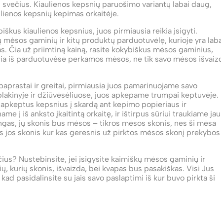
us svečius. Kiaulienos kepsnių paruošimo variantų labai daug,
aulienos kepsnių kepimas orkaitėje.
kiaulienos kepsnius, juos pirmiausia reikia įsigyti.
 mėsos gaminių ir kitų produktų parduotuvėlę, kurioje yra laba
s. Čia už priimtiną kainą, rasite kokybiškus mėsos gaminius,
ria iš parduotuvėse perkamos mėsos, ne tik savo mėsos išvaiz
stai ir greitai, pirmiausia juos pamarinuojame savo
lakinyje ir džiūvėsėliuose, juos apkepame trumpai keptuvėje.
apkeptus kepsnius į skardą ant kepimo popieriaus ir
e į iš anksto įkaitintą orkaitę, ir ištirpus sūriui traukiame jau
ngas, jų skonis bus mėsos – tikros mėsos skonis, nes ši mėsa
nes jos skonis kur kas geresnis už pirktos mėsos skonį prekybos
ustebinsite, jei įsigysite kaimiškų mėsos gaminių ir
ų, kurių skonis, išvaizda, bei kvapas bus pasakiškas. Visi Jus
 kad pasidalinsite su jais savo paslaptimi iš kur buvo pirkta ši