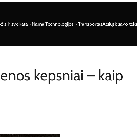
žis ir sveikata
Namai
Technologijos
Transportas
Atsiųsk savo teks
ienos kepsniai – kaip