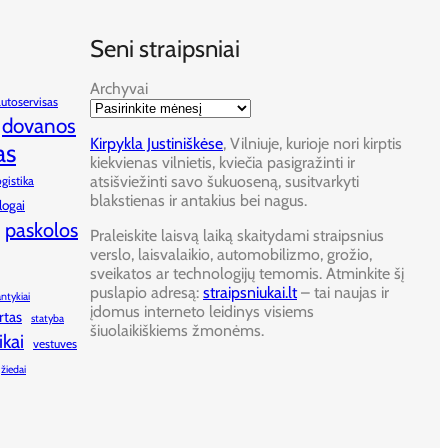
Seni straipsniai
Archyvai
autoservisas
dovanos
Kirpykla Justiniškėse
, Vilniuje, kurioje nori kirptis
as
kiekvienas vilnietis, kviečia pasigražinti ir
atsišviežinti savo šukuoseną, susitvarkyti
ogistika
blakstienas ir antakius bei nagus.
logai
paskolos
Praleiskite laisvą laiką skaitydami straipsnius
verslo, laisvalaikio, automobilizmo, grožio,
sveikatos ar technologijų temomis. Atminkite šį
puslapio adresą:
straipsniukai.lt
– tai naujas ir
antykiai
įdomus interneto leidinys visiems
rtas
statyba
šiuolaikiškiems žmonėms.
ikai
vestuves
žiedai