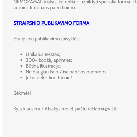
NEMOKAMAI. Viskas, ko reikia – užpildyti specialią formą ir l
administratoriaus patvirtinimo.
STRAIPSNIO PUBLIKAVIMO FORMA
Straipsnių publikavimo taisyklės:
Unikalus tekstas;
300+ žodžių apimties;
Būtina iliustracija;
Ne daugiau kaip 2 išeinančios nuorodos;
Jokio neleistino turinio!
Sėkmės!
Kyla klausimų? Atsakysime el. paštu reklama@vll.lt