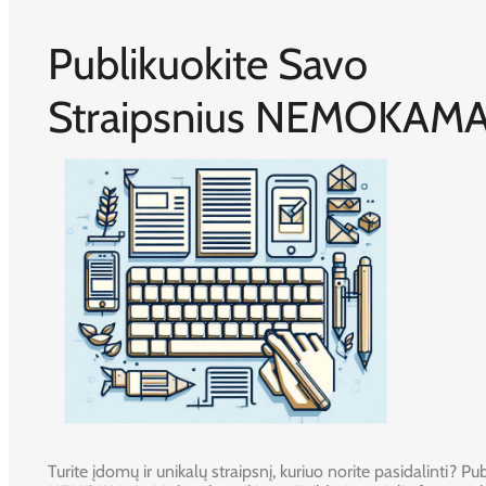
Publikuokite Savo
Straipsnius NEMOKAMA
Turite įdomų ir unikalų straipsnį, kuriuo norite pasidalinti? Publ