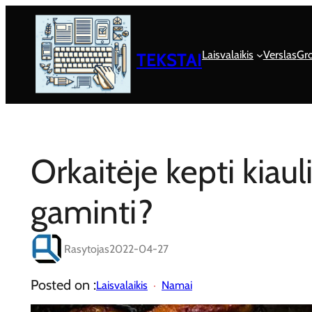
Eiti
prie
turinio
Laisvalaikis
Verslas
Gro
TEKSTAI
Orkaitėje kepti kiaul
gaminti?
Rasytojas
2022-04-27
Posted on :
Laisvalaikis
Namai