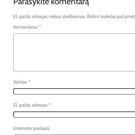
Parašykite komentarą
El. pašto adresas nebus skelbiamas.
Būtini laukeliai pažymė
Komentaras
*
Vardas
*
El. pašto adresas
*
Interneto puslapis