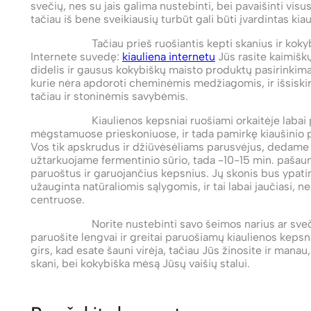
svečių, nes su jais galima nustebinti, bei pavaišinti vis
tačiau iš bene sveikiausių turbūt gali būti įvardintas ki
Tačiau prieš ruošiantis kepti skanius ir kokybiškus 
Internete suvedę:
kiauliena internetu
Jūs rasite kaimiškų
didelis ir gausus kokybiškų maisto produktų pasirinkima
kurie nėra apdoroti cheminėmis medžiagomis, ir išsiski
tačiau ir stoninėmis savybėmis.
Kiaulienos kepsniai ruošiami orkaitėje labai papra
mėgstamuose prieskoniuose, ir tada pamirkę kiaušinio p
Vos tik apskrudus ir džiūvėsėliams parusvėjus, dedame 
užtarkuojame fermentinio sūrio, tada -10-15 min. pašaunam
paruoštus ir garuojančius kepsnius. Jų skonis bus ypati
užauginta natūraliomis sąlygomis, ir tai labai jaučiasi, 
centruose.
Norite nustebinti savo šeimos narius ar svečius? N
paruošite lengvai ir greitai paruošiamų kiaulienos kepsni
girs, kad esate šauni virėja, tačiau Jūs žinosite ir manau,
skani, bei kokybiška mėsą Jūsų vaišių stalui.