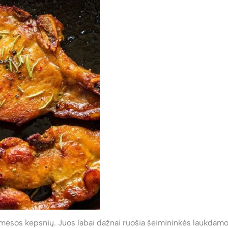
s kepsnių. Juos labai dažnai ruošia šeimininkės laukdam