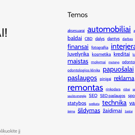
Temos
automobiliai
I!
aksesuarai
baldai
dalys
dantys
CBD
darbas
interjer
finansai
fotografija
Juvelyrika
kreditai
kosmetika
l
maistas
odonto
mokymai
moterys
papuošalai
odontologijos klinika
paslaugos
reklama
pinigai
remontas
rinkodara
rūbai
s
SEO
spo
SEO paslaugos
saulės energija
technika
va
statybos
sveikata
šildymas
žaidimai
šeima
žaislai
ikuokite jį