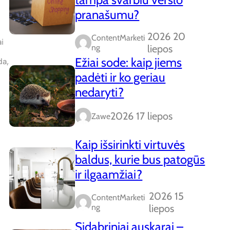
pranašumu?
2026 20
ContentMarketi
i
Ng
liepos
Ežiai sode: kaip jiems
da,
padėti ir ko geriau
nedaryti?
2026 17 liepos
Zawe
Kaip išsirinkti virtuvės
baldus, kurie bus patogūs
ir ilgaamžiai?
2026 15
ContentMarketi
Ng
liepos
Sidabriniai auskarai –