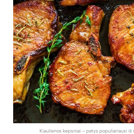
Kiaulienos kepsniai – patys populiariausi iš mėso