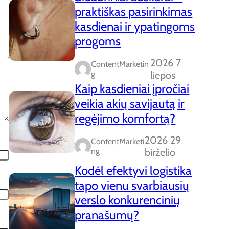
praktiškas pasirinkimas
kasdienai ir ypatingoms
progoms
2026 7
ContentMarketin
G
liepos
Kaip kasdieniai įpročiai
veikia akių savijautą ir
regėjimo komfortą?
2026 29
ContentMarketi
Ng
birželio
Kodėl efektyvi logistika
tapo vienu svarbiausių
verslo konkurencinių
pranašumų?