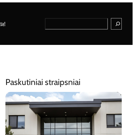
Search
tą!
Paskutiniai straipsniai