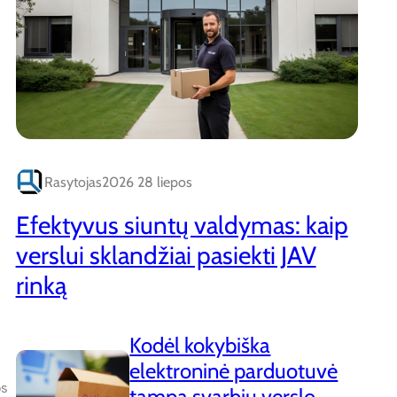
Rasytojas
2026 28 liepos
Efektyvus siuntų valdymas: kaip
verslui sklandžiai pasiekti JAV
rinką
Kodėl kokybiška
elektroninė parduotuvė
os
tampa svarbiu verslo