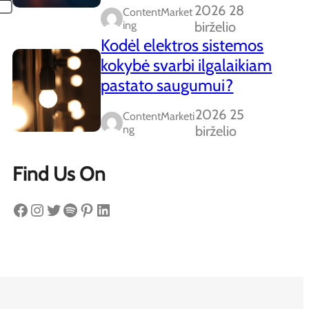
2026 28
ContentMarket
Ing
birželio
Kodėl elektros sistemos
kokybė svarbi ilgalaikiam
pastato saugumui?
2026 25
ContentMarketi
Ng
birželio
Find Us On
Facebook
Instagram
Twitter
Spotify
Pinterest
LinkedIn