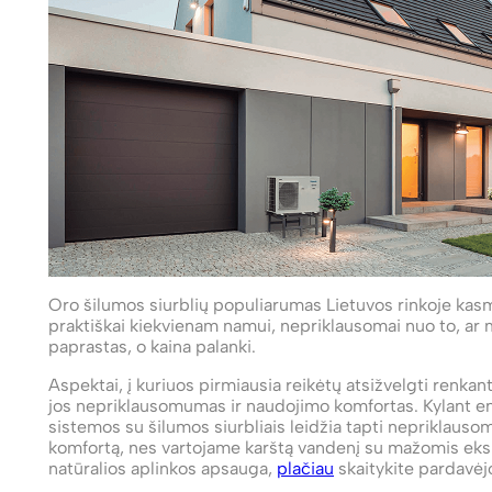
Oro šilumos siurblių populiarumas Lietuvos rinkoje kasme
praktiškai kiekvienam namui, nepriklausomai nuo to, ar
paprastas, o kaina palanki.
Aspektai, į kuriuos pirmiausia reikėtų atsižvelgti renkan
jos nepriklausomumas ir naudojimo komfortas. Kylant en
sistemos su šilumos siurbliais leidžia tapti nepriklauso
komfortą, nes vartojame karštą vandenį su mažomis eks
natūralios aplinkos apsauga,
plačiau
skaitykite pardavėj