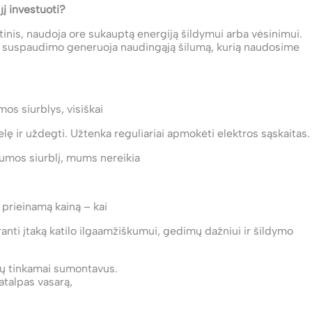
jį investuoti?
ltinis, naudoja ore sukauptą energiją šildymui arba vėsinimui.
amo suspaudimo generuoja naudingąją šilumą, kurią naudosime
mos siurblys, visiškai
nelę ir uždegti. Užtenka reguliariai apmokėti elektros sąskaitas.
umos siurblį, mums nereikia
 prieinamą kainą – kai
anti įtaką katilo ilgaamžiškumui, gedimų dažniui ir šildymo
etų tinkamai sumontavus.
atalpas vasarą,