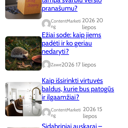
pranašumu?
2026 20
ContentMarketi
Ng
liepos
Ežiai sode: kaip jiems
padėti ir ko geriau
nedaryti?
2026 17 liepos
Zawe
Kaip išsirinkti virtuvės
baldus, kurie bus patogūs
ir ilgaamžiai?
2026 15
ContentMarketi
Ng
liepos
Sidabriniai auskarai –