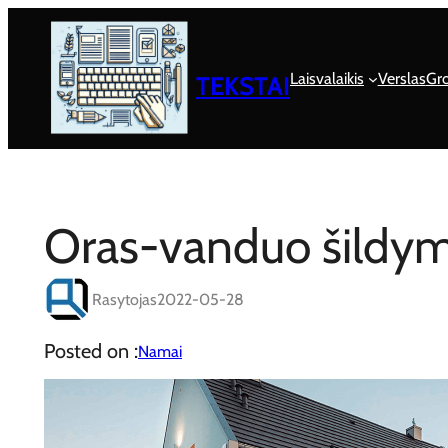
Eiti
prie
turinio
Laisvalaikis
Verslas
Gro
TEKSTAI
Oras-vanduo šildym
Rasytojas
2022-05-28
Posted on :
Namai