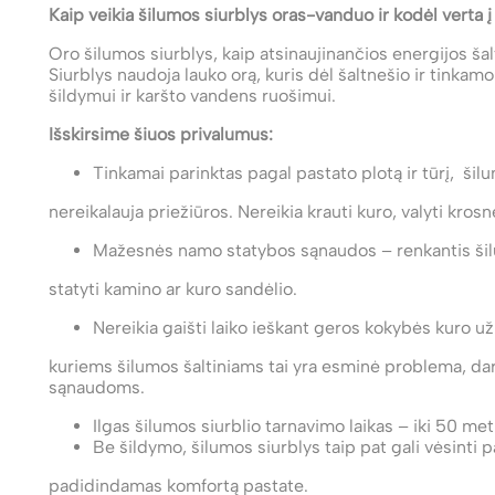
Kaip veikia šilumos siurblys oras-vanduo ir kodėl verta į 
Oro šilumos siurblys, kaip atsinaujinančios energijos ša
Siurblys naudoja lauko orą, kuris dėl šaltnešio ir tink
šildymui ir karšto vandens ruošimui.
Išskirsime šiuos privalumus:
Tinkamai parinktas pagal pastato plotą ir tūrį, šilu
nereikalauja priežiūros. Nereikia krauti kuro, valyti kros
Mažesnės namo statybos sąnaudos – renkantis šil
statyti kamino ar kuro sandėlio.
Nereikia gaišti laiko ieškant geros kokybės kuro už
kuriems šilumos šaltiniams tai yra esminė problema, dar
sąnaudoms.
Ilgas šilumos siurblio tarnavimo laikas – iki 50 m
Be šildymo, šilumos siurblys taip pat gali vėsinti p
padidindamas komfortą pastate.