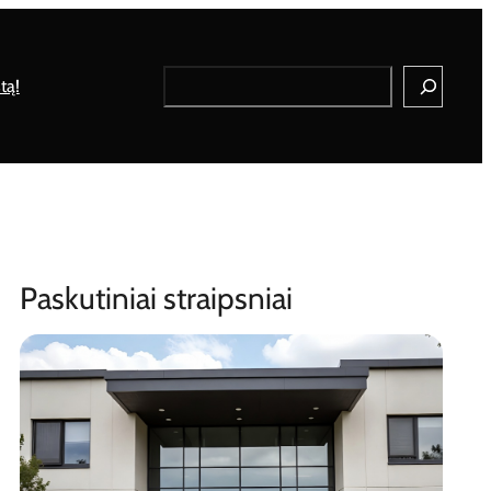
Search
tą!
Paskutiniai straipsniai