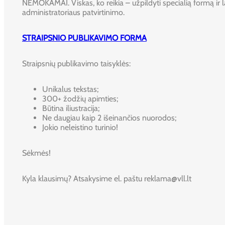
NEMOKAMAI. Viskas, ko reikia – užpildyti specialią formą ir l
administratoriaus patvirtinimo.
STRAIPSNIO PUBLIKAVIMO FORMA
Straipsnių publikavimo taisyklės:
Unikalus tekstas;
300+ žodžių apimties;
Būtina iliustracija;
Ne daugiau kaip 2 išeinančios nuorodos;
Jokio neleistino turinio!
Sėkmės!
Kyla klausimų? Atsakysime el. paštu reklama@vll.lt