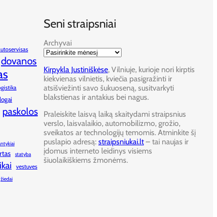
Seni straipsniai
Archyvai
autoservisas
dovanos
Kirpykla Justiniškėse
, Vilniuje, kurioje nori kirptis
as
kiekvienas vilnietis, kviečia pasigražinti ir
atsišviežinti savo šukuoseną, susitvarkyti
ogistika
blakstienas ir antakius bei nagus.
logai
paskolos
Praleiskite laisvą laiką skaitydami straipsnius
verslo, laisvalaikio, automobilizmo, grožio,
sveikatos ar technologijų temomis. Atminkite šį
puslapio adresą:
straipsniukai.lt
– tai naujas ir
antykiai
įdomus interneto leidinys visiems
rtas
statyba
šiuolaikiškiems žmonėms.
ikai
vestuves
žiedai