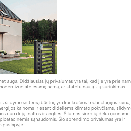
t auga. Didžiausias jų privalumas yra tai, kad jie yra prieinam
 modernizuojate esamą namą, ar statote naują. Jų surinkimas
tis šildymo sistemą būstui, yra konkrečios technologijos kaina,
ergijos kainoms ir esant dideliems klimato pokyčiams, šildym
mos nuo dujų, naftos ir anglies. Šilumos siurblių dėka gauname
ploatacinėmis sąnaudomis. Šio sprendimo privalumas yra ir
o puslapyje.