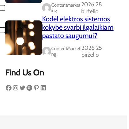
2026 28
ContentMarket
Ing
birželio
Kodėl elektros sistemos
kokybė svarbi ilgalaikiam
pastato saugumui?
2026 25
ContentMarketi
Ng
birželio
Find Us On
Facebook
Instagram
Twitter
Spotify
Pinterest
LinkedIn