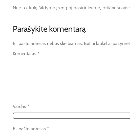
Nuo to, kokį šildymo įrenginį pasirinksime, priklauso vi
Parašykite komentarą
El. pašto adresas nebus skelbiamas.
Būtini laukeliai pažymė
Komentaras
*
Vardas
*
El. pašto adresas
*