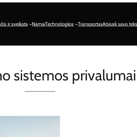
žis ir sveikata
Namai
Technologijos
Transportas
Atsiųsk savo teks
o sistemos privalumai