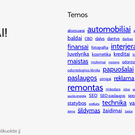
Temos
automobiliai
I!
aksesuarai
baldai
dalys
dantys
CBD
darbas
interjer
finansai
fotografija
Juvelyrika
kreditai
kosmetika
l
maistas
odonto
mokymai
moterys
papuošalai
odontologijos klinika
paslaugos
reklama
pinigai
remontas
rinkodara
rūbai
s
SEO
spo
SEO paslaugos
saulės energija
technika
va
statybos
sveikata
šildymas
žaidimai
šeima
žaislai
ikuokite jį