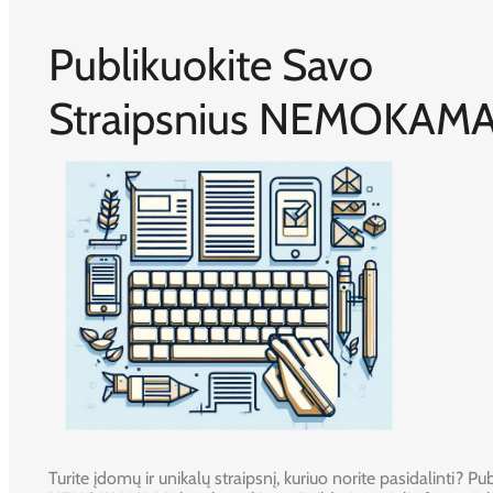
Publikuokite Savo
Straipsnius NEMOKAMA
Turite įdomų ir unikalų straipsnį, kuriuo norite pasidalinti? Publ