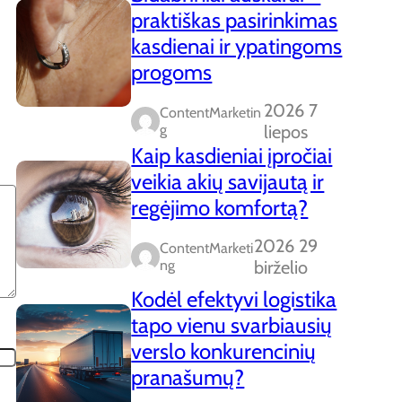
praktiškas pasirinkimas
kasdienai ir ypatingoms
progoms
2026 7
ContentMarketin
G
liepos
Kaip kasdieniai įpročiai
veikia akių savijautą ir
regėjimo komfortą?
2026 29
ContentMarketi
Ng
birželio
Kodėl efektyvi logistika
tapo vienu svarbiausių
verslo konkurencinių
pranašumų?