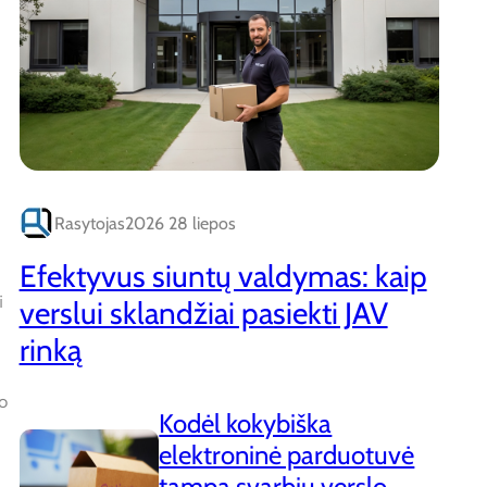
Rasytojas
2026 28 liepos
Efektyvus siuntų valdymas: kaip
i
verslui sklandžiai pasiekti JAV
rinką
o
Kodėl kokybiška
elektroninė parduotuvė
tampa svarbiu verslo