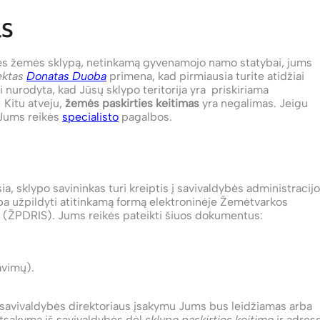
as
irties žemės sklypą, netinkamą gyvenamojo namo statybai, jums
ektas
Donatas Duoba
primena, kad pirmiausia turite atidžiai
i nurodyta, kad Jūsų sklypo teritorija yra priskiriama
 Kitu atveju,
žemės paskirties keitimas
yra negalimas. Jeigu
a Jums reikės
specialisto
pagalbos.
a, sklypo savininkas turi kreiptis į savivaldybės administracij
ba užpildyti atitinkamą formą elektroninėje Žemėtvarkos
(ŽPDRIS). Jums reikės pateikti šiuos dokumentus:
avimų).
 savivaldybės direktoriaus įsakymu Jums bus leidžiamas arba
atsakymą iš savivaldybės dėl
sklypo paskirties keitimo
ir adres