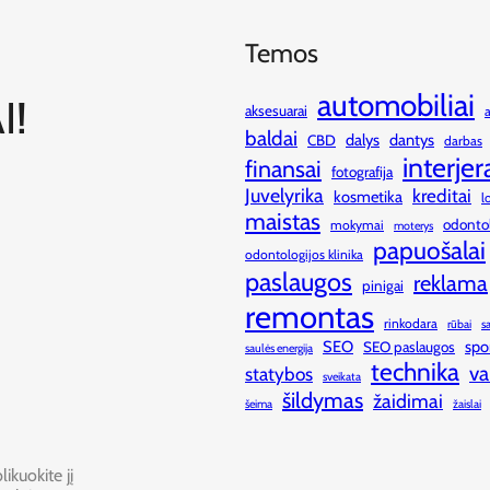
Temos
automobiliai
I!
aksesuarai
baldai
dalys
dantys
CBD
darbas
interjer
finansai
fotografija
Juvelyrika
kreditai
kosmetika
l
maistas
odonto
mokymai
moterys
papuošalai
odontologijos klinika
paslaugos
reklama
pinigai
remontas
rinkodara
rūbai
s
SEO
spo
SEO paslaugos
saulės energija
technika
va
statybos
sveikata
šildymas
žaidimai
šeima
žaislai
ikuokite jį