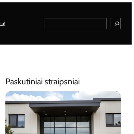
Search
tą!
Paskutiniai straipsniai