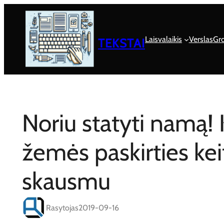
Eiti
prie
turinio
Laisvalaikis
Verslas
Gro
TEKSTAI
Noriu statyti namą! K
žemės paskirties ke
skausmu
Rasytojas
2019-09-16