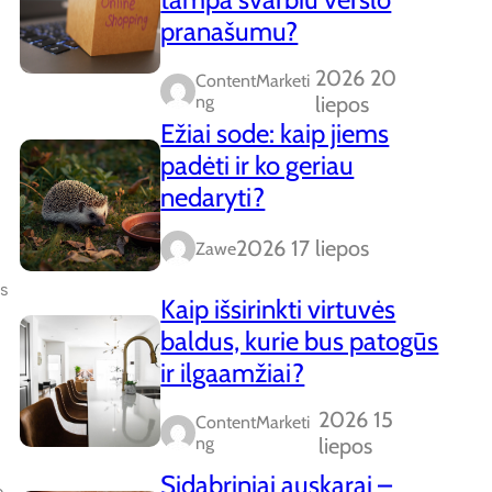
pranašumu?
2026 20
ContentMarketi
Ng
liepos
Ežiai sode: kaip jiems
padėti ir ko geriau
nedaryti?
2026 17 liepos
Zawe
os
Kaip išsirinkti virtuvės
baldus, kurie bus patogūs
ir ilgaamžiai?
2026 15
ContentMarketi
Ng
liepos
Sidabriniai auskarai –
o