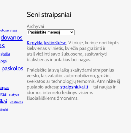
Seni straipsniai
Archyvai
autoservisas
dovanos
Kirpykla Justiniškėse
, Vilniuje, kurioje nori kirptis
as
kiekvienas vilnietis, kviečia pasigražinti ir
atsišviežinti savo šukuoseną, susitvarkyti
ogistika
blakstienas ir antakius bei nagus.
logai
paskolos
Praleiskite laisvą laiką skaitydami straipsnius
verslo, laisvalaikio, automobilizmo, grožio,
sveikatos ar technologijų temomis. Atminkite šį
puslapio adresą:
straipsniukai.lt
– tai naujas ir
antykiai
įdomus interneto leidinys visiems
rtas
statyba
šiuolaikiškiems žmonėms.
ikai
vestuves
žiedai