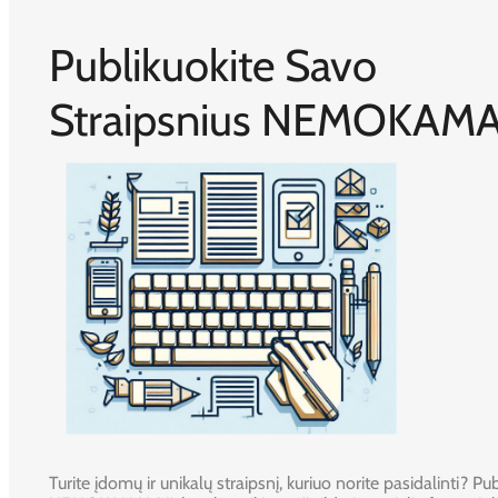
Publikuokite Savo
Straipsnius NEMOKAMA
Turite įdomų ir unikalų straipsnį, kuriuo norite pasidalinti? Publ