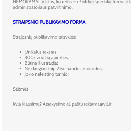
NEMOKAMAI. Viskas, ko reikia – užpildyti specialią formą ir l
administratoriaus patvirtinimo.
STRAIPSNIO PUBLIKAVIMO FORMA
Straipsnių publikavimo taisyklės:
Unikalus tekstas;
300+ žodžių apimties;
Būtina iliustracija;
Ne daugiau kaip 2 išeinančios nuorodos;
Jokio neleistino turinio!
Sėkmės!
Kyla klausimų? Atsakysime el. paštu reklama@vll.lt