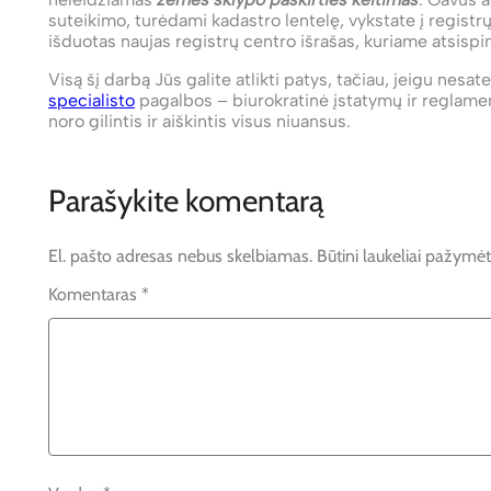
suteikimo, turėdami kadastro lentelę, vykstate į regist
išduotas naujas registrų centro išrašas, kuriame atsispin
Visą šį darbą Jūs galite atlikti patys, tačiau, jeigu nesat
specialisto
pagalbos – biurokratinė įstatymų ir reglamentų
noro gilintis ir aiškintis visus niuansus.
Parašykite komentarą
El. pašto adresas nebus skelbiamas.
Būtini laukeliai pažymė
Komentaras
*