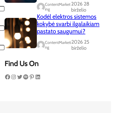
2026 28
ContentMarket
Ing
birželio
Kodėl elektros sistemos
kokybė svarbi ilgalaikiam
pastato saugumui?
2026 25
ContentMarketi
Ng
birželio
Find Us On
Facebook
Instagram
Twitter
Spotify
Pinterest
LinkedIn