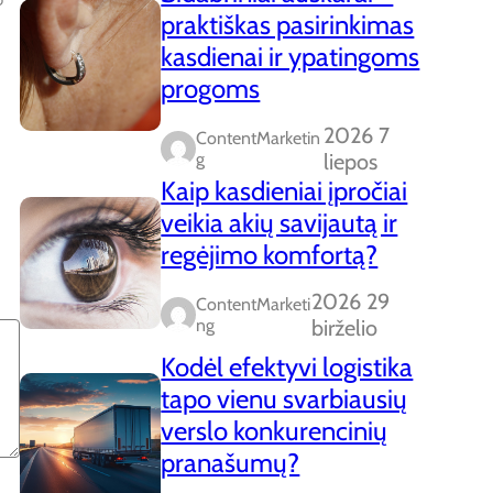
praktiškas pasirinkimas
kasdienai ir ypatingoms
progoms
2026 7
ContentMarketin
G
liepos
Kaip kasdieniai įpročiai
veikia akių savijautą ir
regėjimo komfortą?
2026 29
ContentMarketi
Ng
birželio
Kodėl efektyvi logistika
tapo vienu svarbiausių
verslo konkurencinių
pranašumų?