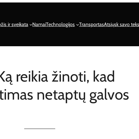
žis ir sveikata
Namai
Technologijos
Transportas
Atsiųsk savo teks
ą reikia žinoti, kad
itimas netaptų galvos