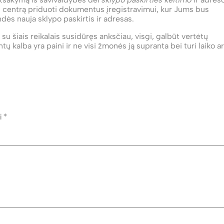
rų centrą priduoti dokumentus įregistravimui, kur Jums bus
dės nauja sklypo paskirtis ir adresas.
e su šiais reikalais susidūręs anksčiau, visgi, galbūt vertėtų
 kalba yra paini ir ne visi žmonės ją supranta bei turi laiko ar
ti
*