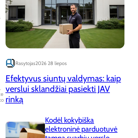
s
Rasytojas
2026 28 liepos
Efektyvus siuntų valdymas: kaip
verslui sklandžiai pasiekti JAV
.
te
rinką
ko
Kodėl kokybiška
elektroninė parduotuvė
tampa svarbiu verslo