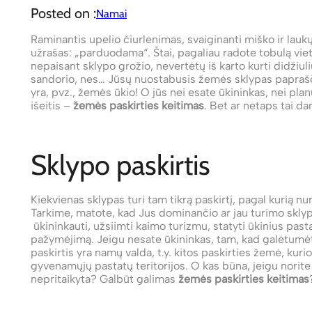
Posted on :
Namai
Raminantis upelio čiurlenimas, svaiginanti miško ir laukų
užrašas: „parduodama“. Štai, pagaliau radote tobulą viet
nepaisant sklypo grožio, nevertėtų iš karto kurti didžiul
sandorio, nes… Jūsų nuostabusis žemės sklypas papraščia
yra, pvz., žemės ūkio! O jūs nei esate ūkininkas, nei plan
išeitis –
žemės paskirties keitimas
. Bet ar netaps tai d
Sklypo paskirtis
Kiekvienas sklypas turi tam tikrą paskirtį, pagal kurią nu
Tarkime, matote, kad Jus dominančio ar jau turimo sklypo
ūkininkauti, užsiimti kaimo turizmu, statyti ūkinius past
pažymėjimą. Jeigu nesate ūkininkas, tam, kad galėtumėte
paskirtis yra namų valda, t.y. kitos paskirties žemė, ku
gyvenamųjų pastatų teritorijos. O kas būna, jeigu norite
nepritaikyta? Galbūt galimas
žemės paskirties keitimas