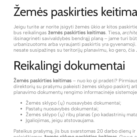
Žemės paskirties keitim
Jeigu turite ar norite įsigyti žemės ūkio ar kitos pask
bus reikalingas
žemės paskirties keitimas
. Tiesa,
archit
išsinagrinėti savivaldybės bendrąjį planą – jame turi būt
urbanizuotoms arba vyraujanti paskirtis yra gyvenamoji.
nesate susipažinęs su teritorijų planavimu, ko gero, či
Reikalingi dokumentai
Žemės paskirties keitimas
– nuo ko gi pradėti? Pirmiausi
direktorių su prašymu pakeisti žemės sklypo paskirtį ar
planavimo dokumentų rengimo informacinėje sistemoje 
Žemės sklypo (ų) nuosavybės dokumentai;
Pastatų nuosavybės dokumentai;
Žemės sklypo (ų) ribų planas (po kadastrinių mat
Įgaliojimas, jeigu atstovaujama.
Pateikus prašymą, jis bus svarstomas 20 darbo dienų ir
neleidžiamas
žemės sklypo paskirties keitimas
. Gavus 