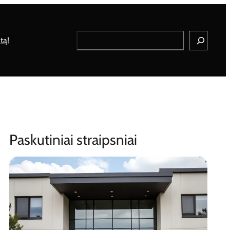
Search
tą!
Paskutiniai straipsniai