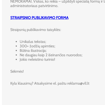
NEMOKAMAI. Viskas, ko reikia – užpildyti specialią formą ir l
administratoriaus patvirtinimo.
STRAIPSNIO PUBLIKAVIMO FORMA
Straipsnių publikavimo taisyklės:
Unikalus tekstas;
300+ žodžių apimties;
Būtina iliustracija;
Ne daugiau kaip 2 išeinančios nuorodos;
Jokio neleistino turinio!
Sėkmės!
Kyla klausimų? Atsakysime el. paštu reklama@vll.lt