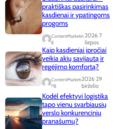
praktiškas pasirinkimas
kasdienai ir ypatingoms
progoms
2026 7
ContentMarketin
G
liepos
Kaip kasdieniai įpročiai
veikia akių savijautą ir
regėjimo komfortą?
2026 29
ContentMarketi
Ng
birželio
Kodėl efektyvi logistika
tapo vienu svarbiausių
verslo konkurencinių
pranašumų?