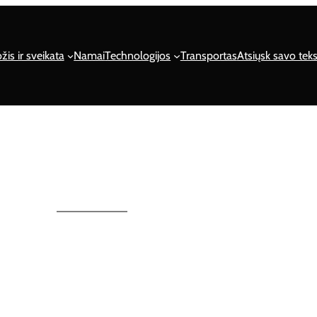
žis ir sveikata
Namai
Technologijos
Transportas
Atsiųsk savo teks