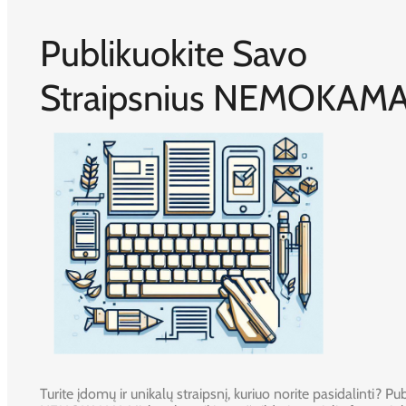
Publikuokite Savo
Straipsnius NEMOKAMA
Turite įdomų ir unikalų straipsnį, kuriuo norite pasidalinti? Publ