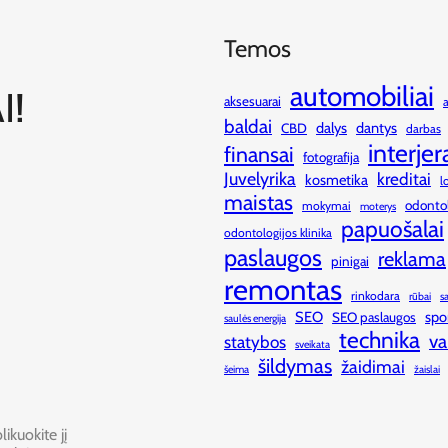
Temos
automobiliai
I!
aksesuarai
baldai
dalys
dantys
CBD
darbas
interjer
finansai
fotografija
Juvelyrika
kreditai
kosmetika
l
maistas
odonto
mokymai
moterys
papuošalai
odontologijos klinika
paslaugos
reklama
pinigai
remontas
rinkodara
rūbai
s
SEO
spo
SEO paslaugos
saulės energija
technika
va
statybos
sveikata
šildymas
žaidimai
šeima
žaislai
ikuokite jį