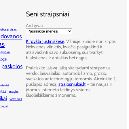
Seni straipsniai
Archyvai
autoservisas
dovanos
Kirpykla Justiniškėse
, Vilniuje, kurioje nori kirptis
as
kiekvienas vilnietis, kviečia pasigražinti ir
atsišviežinti savo šukuoseną, susitvarkyti
ogistika
blakstienas ir antakius bei nagus.
logai
paskolos
Praleiskite laisvą laiką skaitydami straipsnius
verslo, laisvalaikio, automobilizmo, grožio,
sveikatos ar technologijų temomis. Atminkite šį
puslapio adresą:
straipsniukai.lt
– tai naujas ir
antykiai
įdomus interneto leidinys visiems
rtas
statyba
šiuolaikiškiems žmonėms.
ikai
vestuves
žiedai