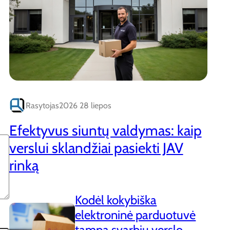
Rasytojas
2026 28 liepos
Efektyvus siuntų valdymas: kaip
verslui sklandžiai pasiekti JAV
rinką
Kodėl kokybiška
elektroninė parduotuvė
tampa svarbiu verslo