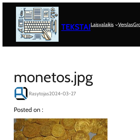
Eiti
prie
turinio
Laisvalaikis
Verslas
Gro
TEKSTAI
monetos.jpg
Rasytojas
2024-03-27
Posted on :