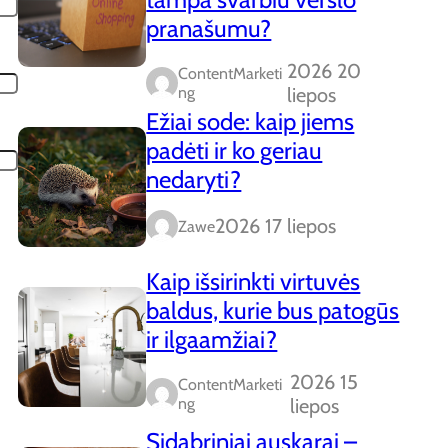
pranašumu?
2026 20
ContentMarketi
Ng
liepos
Ežiai sode: kaip jiems
padėti ir ko geriau
nedaryti?
2026 17 liepos
Zawe
Kaip išsirinkti virtuvės
baldus, kurie bus patogūs
ir ilgaamžiai?
2026 15
ContentMarketi
Ng
liepos
Sidabriniai auskarai –