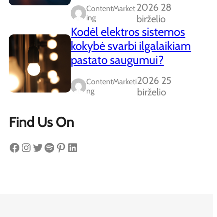
2026 28
ContentMarket
Ing
birželio
Kodėl elektros sistemos
kokybė svarbi ilgalaikiam
pastato saugumui?
2026 25
ContentMarketi
Ng
birželio
Find Us On
Facebook
Instagram
Twitter
Spotify
Pinterest
LinkedIn