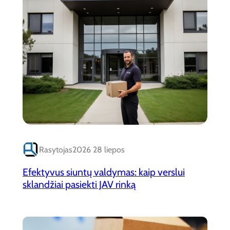
Rasytojas
2026 28 liepos
Efektyvus siuntų valdymas: kaip verslui
sklandžiai pasiekti JAV rinką