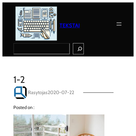
Eiti
prie
turinio
TEKSTAI
Search
1-2
Rasytojas
2020-07-22
Posted on :