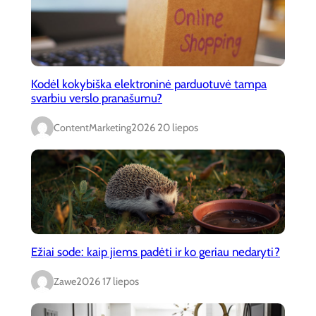
Kodėl kokybiška elektroninė parduotuvė tampa
svarbiu verslo pranašumu?
ContentMarketing
2026 20 liepos
Ežiai sode: kaip jiems padėti ir ko geriau nedaryti?
Zawe
2026 17 liepos