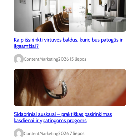
Kaip išsirinkti virtuvės baldus, kurie bus patogūs ir
ilgaamžiai?
ContentMarketing
2026 15 liepos
Sidabriniai auskarai – praktiškas pasirinkimas
kasdienai ir ypatingoms progoms
ContentMarketing
2026 7 liepos