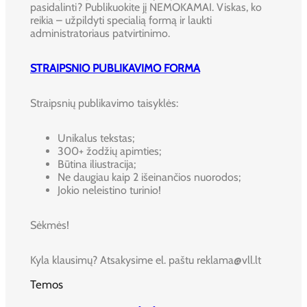
pasidalinti? Publikuokite jį NEMOKAMAI. Viskas, ko
reikia – užpildyti specialią formą ir laukti
administratoriaus patvirtinimo.
STRAIPSNIO PUBLIKAVIMO FORMA
Straipsnių publikavimo taisyklės:
Unikalus tekstas;
300+ žodžių apimties;
Būtina iliustracija;
Ne daugiau kaip 2 išeinančios nuorodos;
Jokio neleistino turinio!
Sėkmės!
Kyla klausimų? Atsakysime el. paštu reklama@vll.lt
Temos