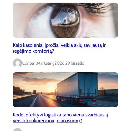
Kaip kasdieniai įpročiai veikia akių savijautą ir
regėjimo komfortą?
ContentMarketing
2026 29 birželio
Kodėl efektyvi logistika tapo vienu svarbiausių
verslo konkurencinių pranašumų?