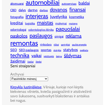
automobiliai
baldai
aksesuarai
autoservisas
finansai
dovanos
dalys
dantys
CBD
darbas
interjeras
Juvelyrika
kosmetika
fotografija
maistas
kreditai
logistika
mokymai
moterys
papuošalai
odontologai
odontologijos klinika
paslaugos
paskolos
reklama
pinigai
remontas
rinkodara
rūbai
santykiai
saulės energija
statybos
SEO
sportas
SEO paslaugos
statyba
sveikata
technika
šildymas
vaikai
vestuves
šeima
žaidimai
žaislai
žiedai
Seni straipsniai
Archyvai
Kirpykla Justiniškėse
, Vilniuje, kurioje nori kirptis
kiekvienas vilnietis, kviečia pasigražinti ir atsišviežinti
savo šukuoseną, susitvarkyti blakstienas ir antakius
bei nagus.