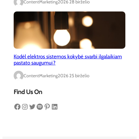
ContentMarketing
2026 28 birželio
Kodėl elektros sistemos kokybė svarbi ilgalaikiam
pastato saugumui?
ContentMarketing
2026 25 birželio
Find Us On
Facebook
Instagram
Twitter
Spotify
Pinterest
LinkedIn