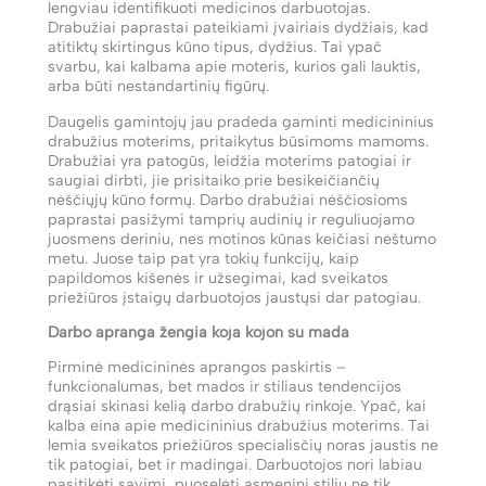
lengviau identifikuoti medicinos darbuotojas.
Drabužiai paprastai pateikiami įvairiais dydžiais, kad
atitiktų skirtingus kūno tipus, dydžius. Tai ypač
svarbu, kai kalbama apie moteris, kurios gali lauktis,
arba būti nestandartinių figūrų.
Daugelis gamintojų jau pradeda gaminti medicininius
drabužius moterims, pritaikytus būsimoms mamoms.
Drabužiai yra patogūs, leidžia moterims patogiai ir
saugiai dirbti, jie prisitaiko prie besikeičiančių
nėščiųjų kūno formų. Darbo drabužiai nėščiosioms
paprastai pasižymi tamprių audinių ir reguliuojamo
juosmens deriniu, nes motinos kūnas keičiasi nėštumo
metu. Juose taip pat yra tokių funkcijų, kaip
papildomos kišenės ir užsegimai, kad sveikatos
priežiūros įstaigų darbuotojos jaustųsi dar patogiau.
Darbo apranga žengia koja kojon su mada
Pirminė medicininės aprangos paskirtis –
funkcionalumas, bet mados ir stiliaus tendencijos
drąsiai skinasi kelią darbo drabužių rinkoje. Ypač, kai
kalba eina apie medicininius drabužius moterims. Tai
lemia sveikatos priežiūros specialisčių noras jaustis ne
tik patogiai, bet ir madingai. Darbuotojos nori labiau
pasitikėti savimi, puoselėti asmeninį stilių ne tik