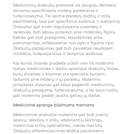
Medicininių drabužių pramonė vis daugiau dėmesio
skiriama specifiniams moterų poreikiams ir
funkcionalumui. Tai apima platesnį dydžių ir stilių
asortimentą, taip pat specifinius audinius ir sukirpimą.
Drabužiai gali turėti reguliuojamą juosmenį ir
rankoves, būti labiau pritaikyti prie moteriškų figūrų.
Kelnės gali būti prailgintos, standartinės arba
patrumpintos, priklausomai nuo ūgio ir figūros tipo.
Drabužių patogumas gali būti pasiektas naudojant
minkštus, kvėpuojančius ir tamprius audinius.
Kai kurios įmonės pradeda siūlyti vien tik moterims
kurtas medicininės ir darbo aprangos drabužių linijas,
kurių dizainas ir kirpimai yra specialiai kuriami,
taikantis prie moterų ir jų poreikių. Moterims
pritaikytas dizainas gali labai pagerinti medicininių
drabužių patogumą, funkcionalumą, o tai savo ruožtu
gali moterims padėti jaustis geriau jų darbe.
Medicininė apranga būsimoms mamoms
Medicininiai drabužiai moterims gali būti įvairių
spalvų, tekstūrų ir stilių, atskiriančių skirtingų
medicinos sričių specialistes, vienas nuo kitų.
Drabužių diferencijavimas leidžia pacientams