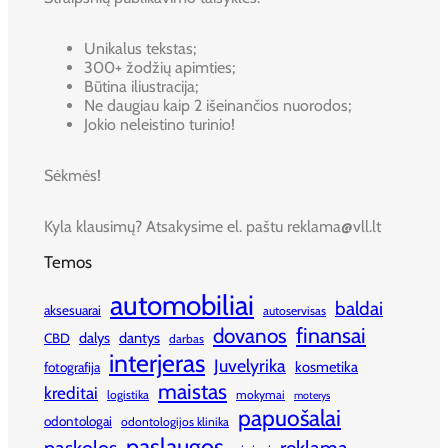
Unikalus tekstas;
300+ žodžių apimties;
Būtina iliustracija;
Ne daugiau kaip 2 išeinančios nuorodos;
Jokio neleistino turinio!
Sėkmės!
Kyla klausimų? Atsakysime el. paštu reklama@vll.lt
Temos
automobiliai
baldai
aksesuarai
autoservisas
finansai
dovanos
dalys
dantys
CBD
darbas
interjeras
Juvelyrika
kosmetika
fotografija
maistas
kreditai
logistika
mokymai
moterys
papuošalai
odontologai
odontologijos klinika
paslaugos