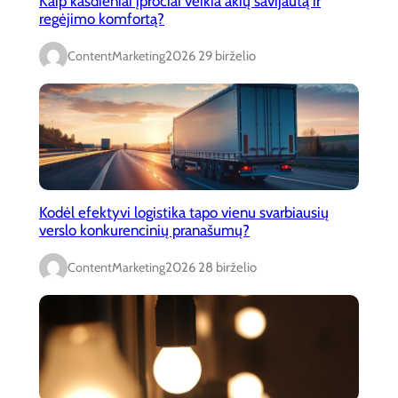
Kaip kasdieniai įpročiai veikia akių savijautą ir
regėjimo komfortą?
ContentMarketing
2026 29 birželio
Kodėl efektyvi logistika tapo vienu svarbiausių
verslo konkurencinių pranašumų?
ContentMarketing
2026 28 birželio