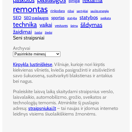
paskolos
reklama
pinigai
remontas
rinkodara
rūbai
santykiai
saulės energija
statybos
SEO
sportas
SEO paslaugos
statyba
sveikata
technika
šildymas
vaikai
vestuves
šeima
žaidimai
žaislai
žiedai
Seni straipsniai
Archyvai
Kirpykla Justiniškėse
, Vilniuje, kurioje nori kirptis
kiekvienas vilnietis, kviečia pasigražinti ir atsišviežinti
savo šukuoseną, susitvarkyti blakstienas ir antakius
bei nagus.
Praleiskite laisvą laiką skaitydami straipsnius verslo,
laisvalaikio, automobilizmo, grožio, sveikatos ar
technologijų temomis. Atminkite šį puslapio
adresą:
straipsniukai.lt
– tai naujas ir įdomus interneto
leidinys visiems šiuolaikiškiems žmonėms.