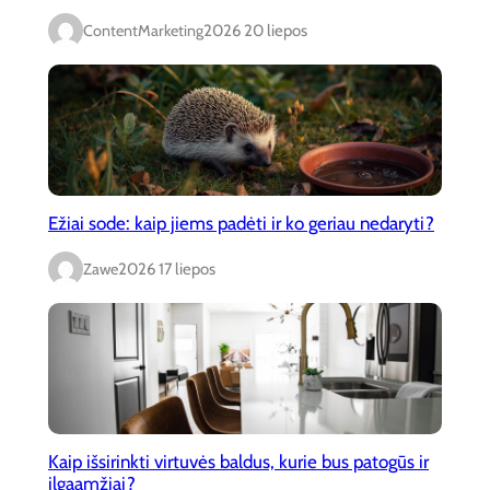
ContentMarketing
2026 20 liepos
Ežiai sode: kaip jiems padėti ir ko geriau nedaryti?
Zawe
2026 17 liepos
Kaip išsirinkti virtuvės baldus, kurie bus patogūs ir
ilgaamžiai?