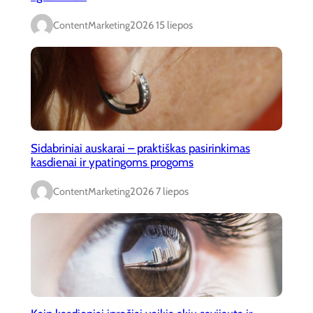
ContentMarketing
2026 15 liepos
Sidabriniai auskarai – praktiškas pasirinkimas
kasdienai ir ypatingoms progoms
ContentMarketing
2026 7 liepos