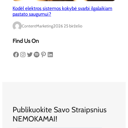
Kodėl elektros sistemos kokybė svarbi ilgalaikiam
pastato saugumui?
ContentMarketing
2026 25 birželio
Find Us On
Facebook
Instagram
Twitter
Spotify
Pinterest
LinkedIn
Publikuokite Savo Straipsnius
NEMOKAMAI!