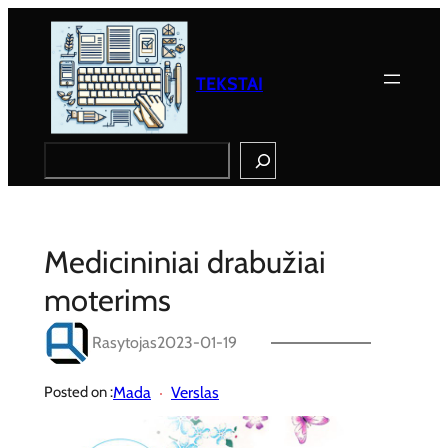
Eiti
prie
turinio
TEKSTAI
Search
Medicininiai drabužiai
moterims
Rasytojas
2023-01-19
Mada
Verslas
Posted on :