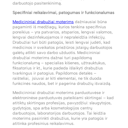
darbuotojo pasitenkinimą.
Specifiniai reikalavimai, patogumas ir funkcionalumas
Medicininiai drabužiai moterims
dažniausiai būna
pagaminti iš medžiagų, kurios tenkina specifinius
poreikius – yra patvarios, atsparios, lengvai valomos,
lengvai dezinfekuojamos ir nepraleidžia infekcijų.
Drabužiai turi būti patogūs, leisti lengvai judėti, kad
medicinos ir sveikatos priežiūros įstaigų darbuotojos
galėtų atlikti savo darbo užduotis. Medicininiai
drabužiai moterims dažnai turi papildomą
funkcionalumą – specialias kišenes, užtrauktukus,
fiksatorius ir kt., kurie padeda išlaikyti drabužius
tvarkingus ir patogius. Papildomos detalės –
raišteliai, įsiuvai ar kiti elementai, ne tik duoda
funkcinės naudos, bet ir pagerina drabužių išvaizdą.
Medicininiai drabužiai moterims parduotuvėse ir
elektroninėse parduotuvės pateikiami skirtingai – kad
atitiktų skirtingas profesijas, pavyzdžiui: slaugytojos,
gydytojos, spa arba kosmetologijos centrų
darbuotojos, laboratorijos darbuotojos. Tai leidžia
moterims pasirinkti drabužius, kurie yra patogūs ir
atitinka profesinius reikalavimus.