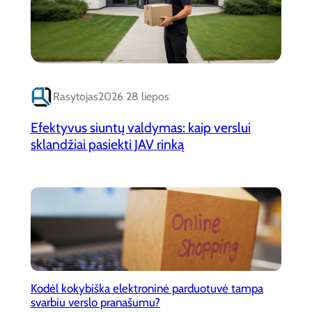
Rasytojas
2026 28 liepos
Efektyvus siuntų valdymas: kaip verslui
sklandžiai pasiekti JAV rinką
Kodėl kokybiška elektroninė parduotuvė tampa
svarbiu verslo pranašumu?