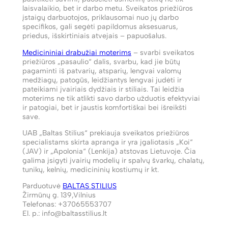
laisvalaikio, bet ir darbo metu. Sveikatos priežiūros
įstaigų darbuotojos, priklausomai nuo jų darbo
specifikos, gali segėti papildomus aksesuarus,
priedus, išskirtiniais atvejais – papuošalus.
Medicininiai drabužiai moterims
– svarbi sveikatos
priežiūros „pasaulio“ dalis, svarbu, kad jie būtų
pagaminti iš patvarių, atsparių, lengvai valomų
medžiagų, patogūs, leidžiantys lengvai judėti ir
pateikiami įvairiais dydžiais ir stiliais. Tai leidžia
moterims ne tik atlikti savo darbo užduotis efektyviai
ir patogiai, bet ir jaustis komfortiškai bei išreikšti
save.
UAB „Baltas Stilius“ prekiauja sveikatos priežiūros
specialistams skirta apranga ir yra įgaliotasis „Koi“
(JAV) ir „Apolonia“ (Lenkija) atstovas Lietuvoje. Čia
galima įsigyti įvairių modelių ir spalvų švarkų, chalatų,
tunikų, kelnių, medicininių kostiumų ir kt.
Parduotuvė
BALTAS STILIUS
Žirmūnų g. 139,Vilnius
Telefonas: +37065553707
El. p.: info@baltasstilius.lt