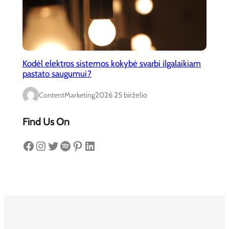
Kodėl elektros sistemos kokybė svarbi ilgalaikiam
pastato saugumui?
ContentMarketing
2026 25 birželio
Find Us On
Facebook
Instagram
Twitter
Spotify
Pinterest
LinkedIn