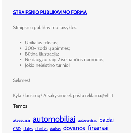
STRAIPSNIO PUBLIKAVIMO FORMA
Straipsnių publikavimo taisyklės:
Unikalus tekstas;
300+ žodžių apimties;
Būtina iliustracija;
Ne daugiau kaip 2 išeinančios nuorodos;
Jokio neleistino turinio!
Sėkmės!
Kyla klausimų? Atsakysime el. paštu reklama@vll.lt
Temos
automobiliai
baldai
aksesuarai
autoservisas
finansai
dovanos
dalys
dantys
CBD
darbas