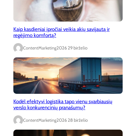
Kaip kasdieniai įpročiai veikia akių savijautą ir
regėjimo komfortą?
ContentMarketing
2026 29 birželio
Kodėl efektyvi logistika tapo vienu svarbiausių
verslo konkurencinių pranašumų?
ContentMarketing
2026 28 birželio