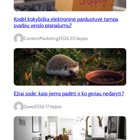
Kodėl kokybiška elektroninė parduotuvė tampa
svarbiu verslo pranašumu?
ContentMarketing
2026 20 liepos
Ežiai sode: kaip jiems padėti ir ko geriau nedaryti?
Zawe
2026 17 liepos