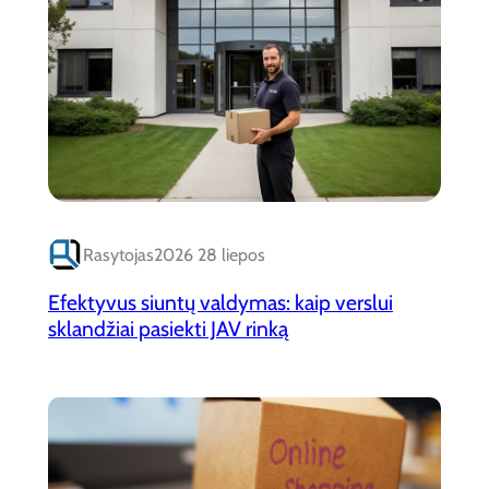
Rasytojas
2026 28 liepos
Efektyvus siuntų valdymas: kaip verslui
sklandžiai pasiekti JAV rinką