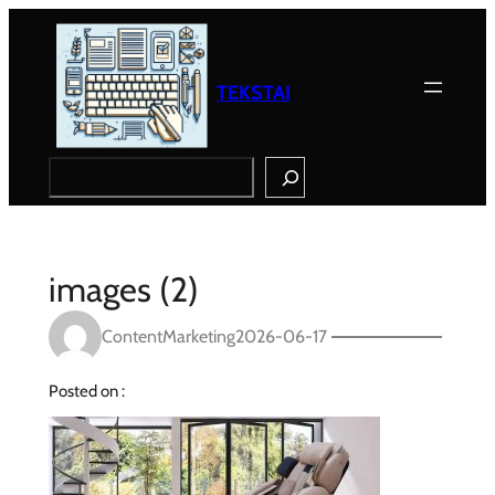
Eiti
prie
turinio
TEKSTAI
Search
images (2)
ContentMarketing
2026-06-17
Posted on :