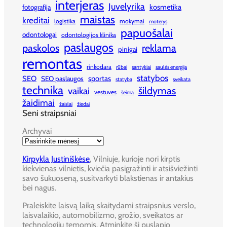
interjeras
Juvelyrika
kosmetika
fotografija
maistas
kreditai
logistika
mokymai
moterys
papuošalai
odontologai
odontologijos klinika
paslaugos
paskolos
reklama
pinigai
remontas
rinkodara
rūbai
santykiai
saulės energija
statybos
SEO
sportas
SEO paslaugos
statyba
sveikata
technika
šildymas
vaikai
vestuves
šeima
žaidimai
žaislai
žiedai
Seni straipsniai
Archyvai
Kirpykla Justiniškėse
, Vilniuje, kurioje nori kirptis
kiekvienas vilnietis, kviečia pasigražinti ir atsišviežinti
savo šukuoseną, susitvarkyti blakstienas ir antakius
bei nagus.
Praleiskite laisvą laiką skaitydami straipsnius verslo,
laisvalaikio, automobilizmo, grožio, sveikatos ar
technologijų temomis. Atminkite šį puslapio