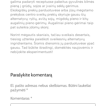
galima padaryti receptuose pakeitus gyvulinės kilmės
pieną į grūdų, sojos ar įvairių sėklų gėrimus.
Ekologiškų prekių parduotuvėse arba jūsų mėgstamo
prekybos centro sveikų prekių skyriuje gausu šių
alternatyvų: ryžių, avižų sojų, migdolų pieno ir kitų
augalinių pieno gėrimų. Augaliniai pieno gėrimai taip
pat suteikia įdomų skonį.
Norint mėgautis skaniais, tačiau sveikais desertais,
tiesiog užtenka paieškoti sveikesnių alternatyvų
ingridientams. Šiomis dienomis jų parduotuvėse ypač
gausu. Tad būkite išradingi, domėkitės naujovėmis ir
nebijokite eksperimentuoti!
Parašykite komentarą
El. pašto adresas nebus skelbiamas.
Būtini laukeliai
pažymėti
*
Komentaras
*