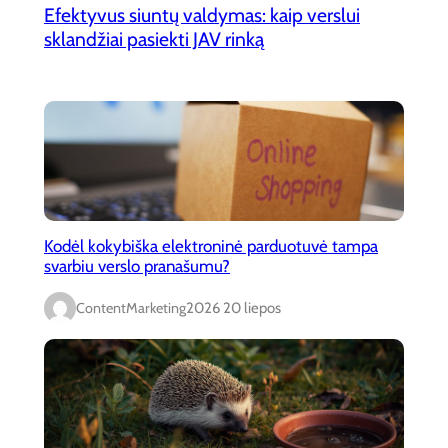
Efektyvus siuntų valdymas: kaip verslui
sklandžiai pasiekti JAV rinką
Kodėl kokybiška elektroninė parduotuvė tampa
svarbiu verslo pranašumu?
ContentMarketing
2026 20 liepos