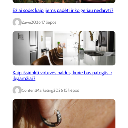
Ežiai sode: kaip jiems padėti ir ko geriau nedaryti?
Zawe
2026 17 liepos
Kaip išsirinkti virtuvės baldus, kurie bus patogūs ir
ilgaamžiai?
ContentMarketing
2026 15 liepos