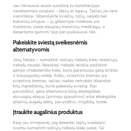
Jau tikriausiai esate susidūrę su konditerijoje
naudojamais sirupais – klevų ar agavų. Tačiau jie nėra
vieninteliai. Išbandykite kviečių, ryžių, salyklo bei
kukurūzų sirupus – jų glikemijos indeksas yra
mažesnis, juose daugiau maistinių medžiagų, o
desertams gaminti taip pat puikiausiai tiks.
Pakeiskite sviestą sveikesnėmis
alternatyvomis
Jūsų tikslas – sumažinti sočiųjų riebalų kiekį nesočiųjų
riebalų naudai. Nesotieji riebalai leidžia padidinti
gerojo cholesterolio kiekį, kuris garantuoja gerą širdies
ir kraujagyslių veiklą. Aišku, sviestinis kremas yra
sviestinis kremas, tačiau niekas netrukdo išbandyti
kitų ingredientų, kurie pakeistų sviestą. Štai
pavyzdžiui, gera alternatyva būtų ekologiškas
alyvuogių aliejus (pirmojo spaudimo) arba ekologiška
aliejinių augalų sėklų, pavyzdžiui, migdolų, tyrele.
Įtraukite augalinius produktus
Kaip jau minėjome, jog desertai taptų sveikesni,
svarbu sumažinti sočiųjų riebalų kiekį juose. Tai