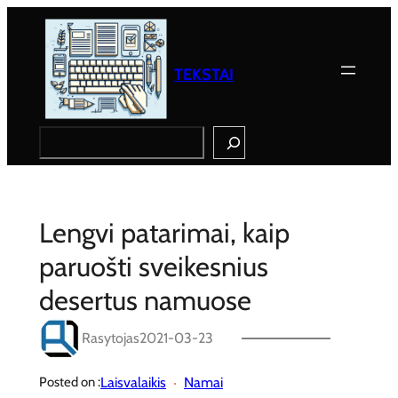
Eiti
prie
turinio
TEKSTAI
Search
Lengvi patarimai, kaip
paruošti sveikesnius
desertus namuose
Rasytojas
2021-03-23
Laisvalaikis
Namai
Posted on :