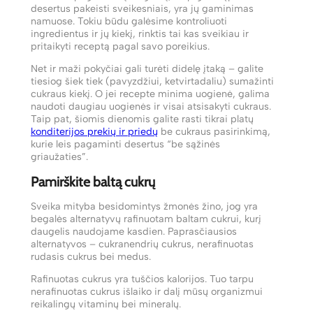
desertus pakeisti sveikesniais, yra jų gaminimas
namuose. Tokiu būdu galėsime kontroliuoti
ingredientus ir jų kiekį, rinktis tai kas sveikiau ir
pritaikyti receptą pagal savo poreikius.
Net ir maži pokyčiai gali turėti didelę įtaką – galite
tiesiog šiek tiek (pavyzdžiui, ketvirtadaliu) sumažinti
cukraus kiekį. O jei recepte minima uogienė, galima
naudoti daugiau uogienės ir visai atsisakyti cukraus.
Taip pat, šiomis dienomis galite rasti tikrai platų
konditerijos prekių ir priedų
be cukraus pasirinkimą,
kurie leis pagaminti desertus “be sąžinės
griaužaties”.
Pamirškite baltą cukrų
Sveika mityba besidomintys žmonės žino, jog yra
begalės alternatyvų rafinuotam baltam cukrui, kurį
daugelis naudojame kasdien. Paprasčiausios
alternatyvos – cukranendrių cukrus, nerafinuotas
rudasis cukrus bei medus.
Rafinuotas cukrus yra tuščios kalorijos. Tuo tarpu
nerafinuotas cukrus išlaiko ir dalį mūsų organizmui
reikalingų vitaminų bei mineralų.