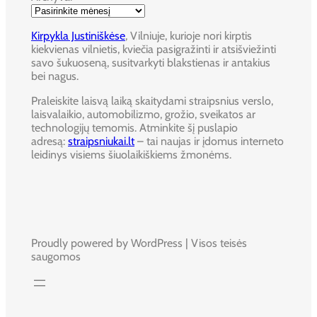
Kirpykla Justiniškėse
, Vilniuje, kurioje nori kirptis
kiekvienas vilnietis, kviečia pasigražinti ir atsišviežinti
savo šukuoseną, susitvarkyti blakstienas ir antakius
bei nagus.
Praleiskite laisvą laiką skaitydami straipsnius verslo,
laisvalaikio, automobilizmo, grožio, sveikatos ar
technologijų temomis. Atminkite šį puslapio
adresą:
straipsniukai.lt
– tai naujas ir įdomus interneto
leidinys visiems šiuolaikiškiems žmonėms.
Proudly powered by WordPress | Visos teisės
saugomos