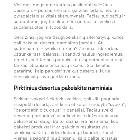
Visi mes mėgstame kartais pasilepinti saldžiais
desertais – puriais kremais, garžiais ledais, riebiais
pyragaičiais ar kitais skanumynais. Tačiau tuo pačiu ir
suprantame, jog tai tikrai nėra geriausia sveikos ir
subalansuotos mitybos dalis.
Gera žinia, jog yra daugybė skanių alternatyvų, kurios
gali pakeisti desertų gaminimo įpročius. Ar
suderinama – sveika ir skanu? Žinoma! Tik kartais
užtrunka rasti balansą, išbandyti naujus ingredientus,
praeiti konditerines pamokas ir eksperimentus ir rasti
tai kas labiausiai tinka jūsų skoniui. Štai keletas
patarimų, kaip paruošti sveikus desertus, kurie
nenusileistų savo gardžiu skoniu.
Pirktinius desertus pakeiskite naminiais
Siekiant valgyti šiek tiek sveikiau, gali kilti pagunda
nusipirkti desertą, ant kurio etiketės nurodyta “sveika”,
“be pridėtinio cukraus” ir panašiai. Tačiau sveiki
desertai parduotuvėse ar kavinėse dažnai kainuoja
pakankamai daug. Be to, dažnai yra nežinoma, kuo
pakeisti produktai ir ar galutinis rezultatas yra
sveikesnis už tą saldžią kaloringą bandelę. Todėl
vienas iš pagrindinių žingsnių, kaip galite įprastus