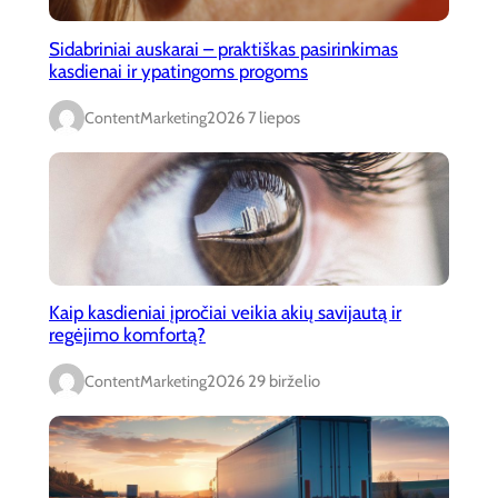
Sidabriniai auskarai – praktiškas pasirinkimas
kasdienai ir ypatingoms progoms
ContentMarketing
2026 7 liepos
Kaip kasdieniai įpročiai veikia akių savijautą ir
regėjimo komfortą?
ContentMarketing
2026 29 birželio