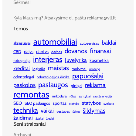
Sėkmės!
Kyla klausimų? Atsakysime el. paštu reklama@vll.lt
Temos
automobiliai
baldai
aksesuarai
autoservisas
finansai
dovanos
dalys
dantys
CBD
darbas
interjeras
Juvelyrika
kosmetika
fotografija
maistas
kreditai
logistika
mokymai
moterys
papuošalai
odontologai
odontologijos klinika
paslaugos
paskolos
reklama
pinigai
remontas
rinkodara
rūbai
santykiai
saulės energija
statybos
SEO
sportas
SEO paslaugos
statyba
sveikata
technika
šildymas
vaikai
vestuves
šeima
žaidimai
žaislai
žiedai
Seni straipsniai
Archyvai