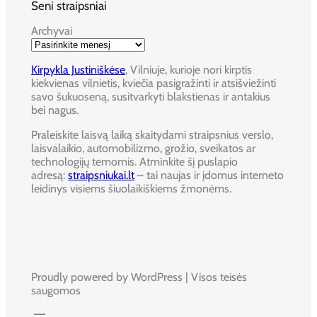
Seni straipsniai
Archyvai
Kirpykla Justiniškėse
, Vilniuje, kurioje nori kirptis
kiekvienas vilnietis, kviečia pasigražinti ir atsišviežinti
savo šukuoseną, susitvarkyti blakstienas ir antakius
bei nagus.
Praleiskite laisvą laiką skaitydami straipsnius verslo,
laisvalaikio, automobilizmo, grožio, sveikatos ar
technologijų temomis. Atminkite šį puslapio
adresą:
straipsniukai.lt
– tai naujas ir įdomus interneto
leidinys visiems šiuolaikiškiems žmonėms.
Proudly powered by WordPress | Visos teisės
saugomos