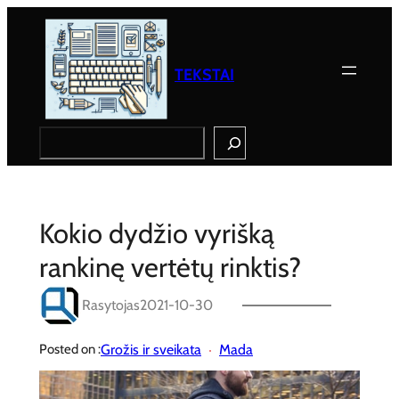
Eiti
prie
turinio
TEKSTAI
Search
Kokio dydžio vyrišką
rankinę vertėtų rinktis?
Rasytojas
2021-10-30
Grožis ir sveikata
Mada
Posted on :