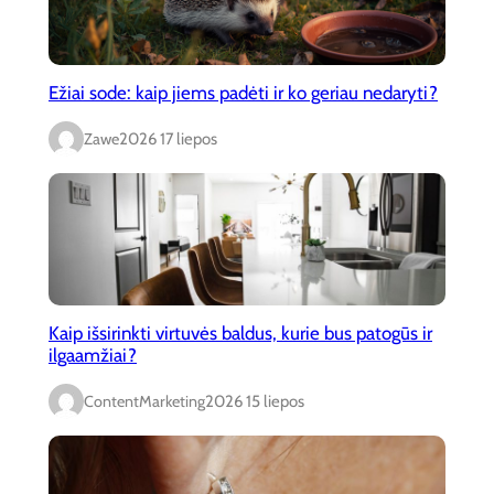
Ežiai sode: kaip jiems padėti ir ko geriau nedaryti?
Zawe
2026 17 liepos
Kaip išsirinkti virtuvės baldus, kurie bus patogūs ir
ilgaamžiai?
ContentMarketing
2026 15 liepos