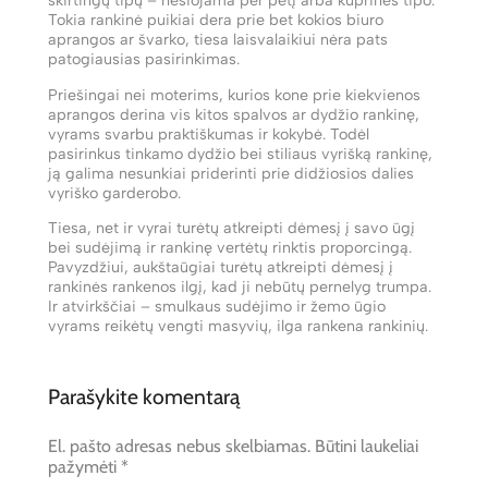
skirtingų tipų – nešiojama per petį arba kuprinės tipo.
Tokia rankinė puikiai dera prie bet kokios biuro
aprangos ar švarko, tiesa laisvalaikiui nėra pats
patogiausias pasirinkimas.
Priešingai nei moterims, kurios kone prie kiekvienos
aprangos derina vis kitos spalvos ar dydžio rankinę,
vyrams svarbu praktiškumas ir kokybė. Todėl
pasirinkus tinkamo dydžio bei stiliaus vyrišką rankinę,
ją galima nesunkiai priderinti prie didžiosios dalies
vyriško garderobo.
Tiesa, net ir vyrai turėtų atkreipti dėmesį į savo ūgį
bei sudėjimą ir rankinę vertėtų rinktis proporcingą.
Pavyzdžiui, aukštaūgiai turėtų atkreipti dėmesį į
rankinės rankenos ilgį, kad ji nebūtų pernelyg trumpa.
Ir atvirkščiai – smulkaus sudėjimo ir žemo ūgio
vyrams reikėtų vengti masyvių, ilga rankena rankinių.
Parašykite komentarą
El. pašto adresas nebus skelbiamas.
Būtini laukeliai
pažymėti
*