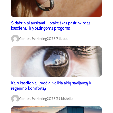
Sidabriniai auskarai – praktiškas pasirinkimas
kasdienai ir ypatingoms progoms
ContentMarketing
2026 7 liepos
Kaip kasdieniai įpročiai veikia akių savijautą ir
regėjimo komfortą?
ContentMarketing
2026 29 birželio