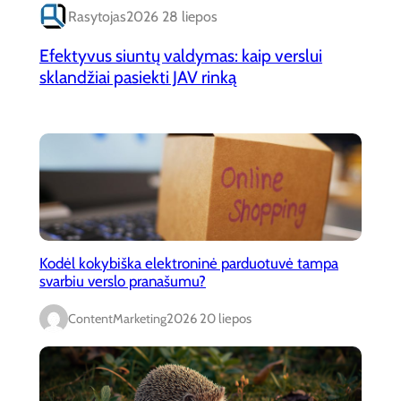
Rasytojas
2026 28 liepos
Efektyvus siuntų valdymas: kaip verslui
sklandžiai pasiekti JAV rinką
Kodėl kokybiška elektroninė parduotuvė tampa
svarbiu verslo pranašumu?
ContentMarketing
2026 20 liepos