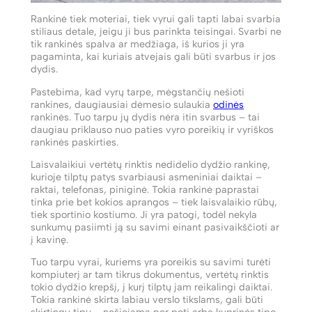
Rankinė tiek moteriai, tiek vyrui gali tapti labai svarbia
stiliaus detale, jeigu ji bus parinkta teisingai. Svarbi ne
tik rankinės spalva ar medžiaga, iš kurios ji yra
pagaminta, kai kuriais atvejais gali būti svarbus ir jos
dydis.
Pastebima, kad vyrų tarpe, mėgstančių nešioti
rankines, daugiausiai dėmesio sulaukia
odinės
rankinės. Tuo tarpu jų dydis nėra itin svarbus – tai
daugiau priklauso nuo paties vyro poreikių ir vyriškos
rankinės paskirties.
Laisvalaikiui vertėtų rinktis nedidelio dydžio rankinę,
kurioje tilptų patys svarbiausi asmeniniai daiktai –
raktai, telefonas, piniginė. Tokia rankinė paprastai
tinka prie bet kokios aprangos – tiek laisvalaikio rūbų,
tiek sportinio kostiumo. Ji yra patogi, todėl nekyla
sunkumų pasiimti ją su savimi einant pasivaikščioti ar
į kavinę.
Tuo tarpu vyrai, kuriems yra poreikis su savimi turėti
kompiuterį ar tam tikrus dokumentus, vertėtų rinktis
tokio dydžio krepšį, į kurį tilptų jam reikalingi daiktai.
Tokia rankinė skirta labiau verslo tikslams, gali būti