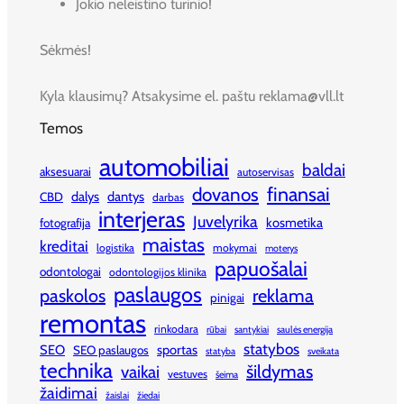
Jokio neleistino turinio!
Sėkmės!
Kyla klausimų? Atsakysime el. paštu reklama@vll.lt
Temos
automobiliai
baldai
aksesuarai
autoservisas
finansai
dovanos
dalys
dantys
CBD
darbas
interjeras
Juvelyrika
kosmetika
fotografija
maistas
kreditai
logistika
mokymai
moterys
papuošalai
odontologai
odontologijos klinika
paslaugos
paskolos
reklama
pinigai
remontas
rinkodara
rūbai
santykiai
saulės energija
statybos
SEO
sportas
SEO paslaugos
statyba
sveikata
technika
šildymas
vaikai
vestuves
šeima
žaidimai
žaislai
žiedai