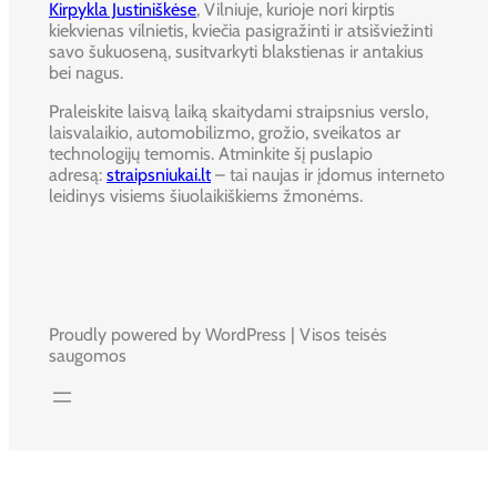
Kirpykla Justiniškėse
, Vilniuje, kurioje nori kirptis
kiekvienas vilnietis, kviečia pasigražinti ir atsišviežinti
savo šukuoseną, susitvarkyti blakstienas ir antakius
bei nagus.
Praleiskite laisvą laiką skaitydami straipsnius verslo,
laisvalaikio, automobilizmo, grožio, sveikatos ar
technologijų temomis. Atminkite šį puslapio
adresą:
straipsniukai.lt
– tai naujas ir įdomus interneto
leidinys visiems šiuolaikiškiems žmonėms.
Proudly powered by WordPress | Visos teisės
saugomos