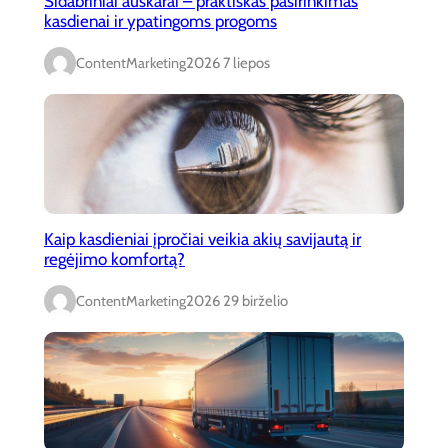
Sidabriniai auskarai – praktiškas pasirinkimas
kasdienai ir ypatingoms progoms
ContentMarketing
2026 7 liepos
Kaip kasdieniai įpročiai veikia akių savijautą ir
regėjimo komfortą?
ContentMarketing
2026 29 birželio