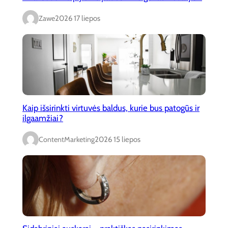
Zawe
2026 17 liepos
Kaip išsirinkti virtuvės baldus, kurie bus patogūs ir
ilgaamžiai?
ContentMarketing
2026 15 liepos