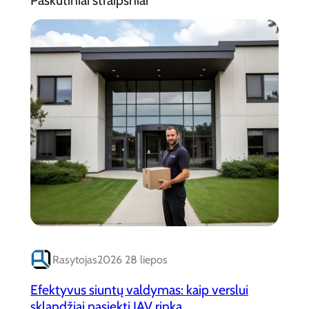
Paskutiniai straipsniai
Rasytojas
2026 28 liepos
Efektyvus siuntų valdymas: kaip verslui
sklandžiai pasiekti JAV rinką