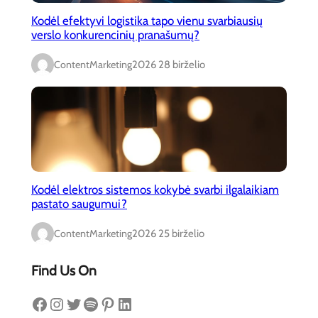
Kodėl efektyvi logistika tapo vienu svarbiausių
verslo konkurencinių pranašumų?
ContentMarketing
2026 28 birželio
Kodėl elektros sistemos kokybė svarbi ilgalaikiam
pastato saugumui?
ContentMarketing
2026 25 birželio
Find Us On
Facebook
Instagram
Twitter
Spotify
Pinterest
LinkedIn