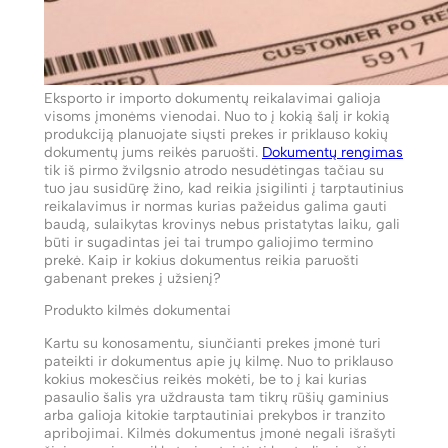
Eksporto ir importo dokumentų reikalavimai galioja
visoms įmonėms vienodai. Nuo to į kokią šalį ir kokią
produkciją planuojate siųsti prekes ir priklauso kokių
dokumentų jums reikės paruošti.
Dokumentų rengimas
tik iš pirmo žvilgsnio atrodo nesudėtingas tačiau su
tuo jau susidūrę žino, kad reikia įsigilinti į tarptautinius
reikalavimus ir normas kurias pažeidus galima gauti
baudą, sulaikytas krovinys nebus pristatytas laiku, gali
būti ir sugadintas jei tai trumpo galiojimo termino
prekė. Kaip ir kokius dokumentus reikia paruošti
gabenant prekes į užsienį?
Produkto kilmės dokumentai
Kartu su konosamentu, siunčianti prekes įmonė turi
pateikti ir dokumentus apie jų kilmę. Nuo to priklauso
kokius mokesčius reikės mokėti, be to į kai kurias
pasaulio šalis yra uždrausta tam tikrų rūšių gaminius
arba galioja kitokie tarptautiniai prekybos ir tranzito
apribojimai. Kilmės dokumentus įmonė negali išrašyti