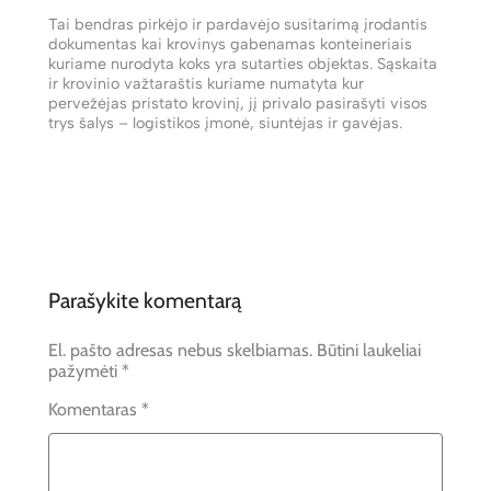
Tai bendras pirkėjo ir pardavėjo susitarimą įrodantis
dokumentas kai krovinys gabenamas konteineriais
kuriame nurodyta koks yra sutarties objektas. Sąskaita
ir krovinio važtaraštis kuriame numatyta kur
pervežėjas pristato krovinį, jį privalo pasirašyti visos
trys šalys – logistikos įmonė, siuntėjas ir gavėjas.
Parašykite komentarą
El. pašto adresas nebus skelbiamas.
Būtini laukeliai
pažymėti
*
Komentaras
*