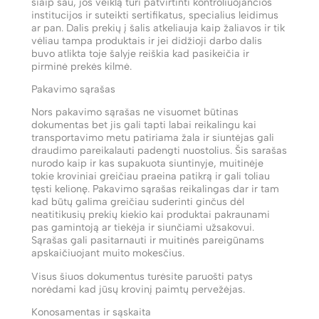
šiaip sau, jos veiklą turi patvirtinti kontroliuojančios
institucijos ir suteikti sertifikatus, specialius leidimus
ar pan. Dalis prekių į šalis atkeliauja kaip žaliavos ir tik
vėliau tampa produktais ir jei didžioji darbo dalis
buvo atlikta toje šalyje reiškia kad pasikeičia ir
pirminė prekės kilmė.
Pakavimo sąrašas
Nors pakavimo sąrašas ne visuomet būtinas
dokumentas bet jis gali tapti labai reikalingu kai
transportavimo metu patiriama žala ir siuntėjas gali
draudimo pareikalauti padengti nuostolius. Šis sarašas
nurodo kaip ir kas supakuota siuntinyje, muitinėje
tokie kroviniai greičiau praeina patikrą ir gali toliau
tęsti kelionę. Pakavimo sąrašas reikalingas dar ir tam
kad būtų galima greičiau suderinti ginčus dėl
neatitikusių prekių kiekio kai produktai pakraunami
pas gamintoją ar tiekėja ir siunčiami užsakovui.
Sąrašas gali pasitarnauti ir muitinės pareigūnams
apskaičiuojant muito mokesčius.
Visus šiuos dokumentus turėsite paruošti patys
norėdami kad jūsų krovinį paimtų pervežėjas.
Konosamentas ir sąskaita