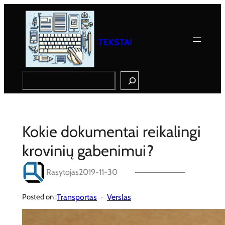
Eiti
prie
turinio
TEKSTAI
Search
Kokie dokumentai reikalingi
krovinių gabenimui?
Rasytojas
2019-11-30
Transportas
Verslas
Posted on :