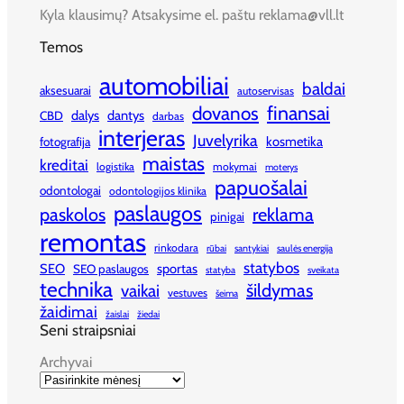
Kyla klausimų? Atsakysime el. paštu reklama@vll.lt
Temos
automobiliai
baldai
aksesuarai
autoservisas
finansai
dovanos
dalys
dantys
CBD
darbas
interjeras
Juvelyrika
kosmetika
fotografija
maistas
kreditai
logistika
mokymai
moterys
papuošalai
odontologai
odontologijos klinika
paslaugos
paskolos
reklama
pinigai
remontas
rinkodara
rūbai
santykiai
saulės energija
statybos
SEO
sportas
SEO paslaugos
statyba
sveikata
technika
šildymas
vaikai
vestuves
šeima
žaidimai
žaislai
žiedai
Seni straipsniai
Archyvai