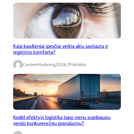
Kaip kasdieniai įpročiai veikia akių savijautą ir
regėjimo komfortą?
ContentMarketing
2026 29 birželio
Kodėl efektyvi logistika tapo vienu svarbiausių
verslo konkurencinių pranašumų?