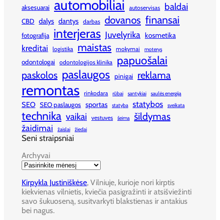
automobiliai
baldai
aksesuarai
autoservisas
finansai
dovanos
dalys
dantys
CBD
darbas
interjeras
Juvelyrika
kosmetika
fotografija
maistas
kreditai
logistika
mokymai
moterys
papuošalai
odontologai
odontologijos klinika
paslaugos
paskolos
reklama
pinigai
remontas
rinkodara
rūbai
santykiai
saulės energija
statybos
SEO
sportas
SEO paslaugos
statyba
sveikata
technika
šildymas
vaikai
vestuves
šeima
žaidimai
žaislai
žiedai
Seni straipsniai
Archyvai
Kirpykla Justiniškėse
, Vilniuje, kurioje nori kirptis
kiekvienas vilnietis, kviečia pasigražinti ir atsišviežinti
savo šukuoseną, susitvarkyti blakstienas ir antakius
bei nagus.