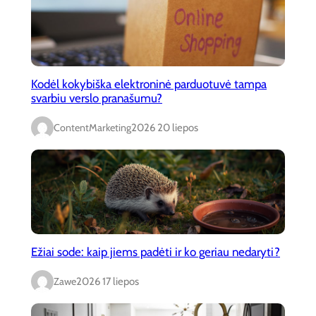
Kodėl kokybiška elektroninė parduotuvė tampa
svarbiu verslo pranašumu?
ContentMarketing
2026 20 liepos
Ežiai sode: kaip jiems padėti ir ko geriau nedaryti?
Zawe
2026 17 liepos