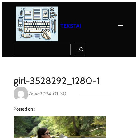
Eiti
prie
turinio
TEKSTAI
Search
girl-3528292_1280-1
Zawe
2024-01-30
Posted on :