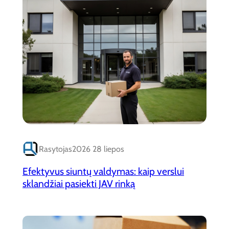
Rasytojas
2026 28 liepos
Efektyvus siuntų valdymas: kaip verslui
sklandžiai pasiekti JAV rinką