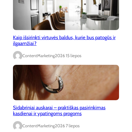
Kaip išsirinkti virtuvės baldus, kurie bus patogūs ir
ilgaamžiai?
ContentMarketing
2026 15 liepos
Sidabriniai auskarai – praktiškas pasirinkimas
kasdienai ir ypatingoms progoms
ContentMarketing
2026 7 liepos