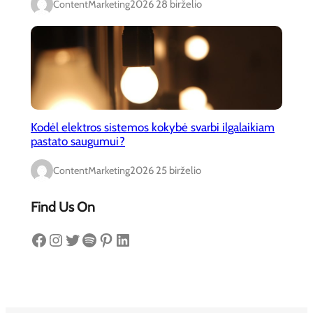
ContentMarketing
2026 28 birželio
Kodėl elektros sistemos kokybė svarbi ilgalaikiam
pastato saugumui?
ContentMarketing
2026 25 birželio
Find Us On
Facebook
Instagram
Twitter
Spotify
Pinterest
LinkedIn