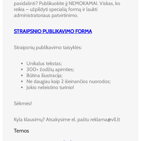
pasidalinti? Publikuokite jį NEMOKAMAI. Viskas, ko
reikia – užpildyti specialią formą ir laukti
administratoriaus patvirtinimo.
STRAIPSNIO PUBLIKAVIMO FORMA
Straipsnių publikavimo taisyklės:
Unikalus tekstas;
300+ žodžių apimties;
Būtina iliustracija;
Ne daugiau kaip 2 išeinančios nuorodos;
Jokio neleistino turinio!
Sėkmės!
Kyla klausimų? Atsakysime el. paštu reklama@vll.lt
Temos