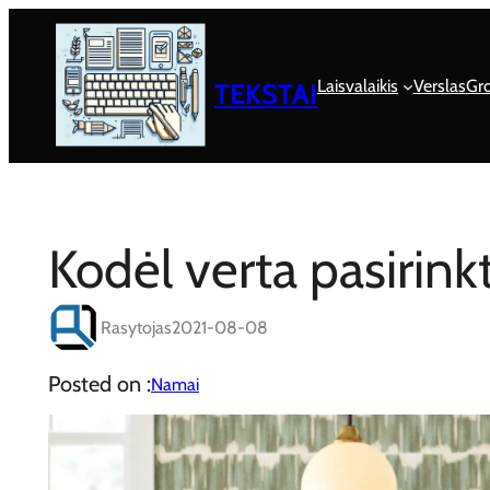
Eiti
prie
turinio
Laisvalaikis
Verslas
Gro
TEKSTAI
Kodėl verta pasirink
Rasytojas
2021-08-08
Posted on :
Namai