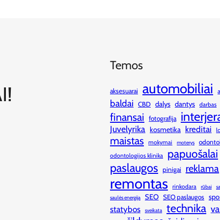
Temos
automobiliai
I!
aksesuarai
baldai
dalys
dantys
CBD
darbas
interjer
finansai
fotografija
Juvelyrika
kreditai
kosmetika
l
maistas
odonto
mokymai
moterys
papuošalai
odontologijos klinika
paslaugos
reklama
pinigai
remontas
rinkodara
rūbai
s
SEO
spo
SEO paslaugos
saulės energija
technika
va
statybos
sveikata