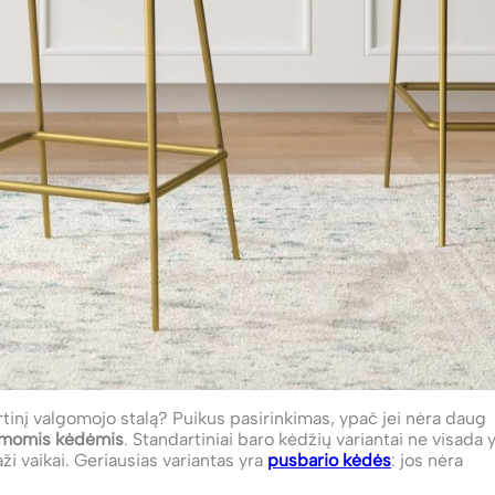
rtinį valgomojo stalą? Puikus pasirinkimas, ypač jei nėra daug
amomis kėdėmis
. Standartiniai baro kėdžių variantai ne visada 
 vaikai. Geriausias variantas yra
pusbario kėdės
: jos nėra