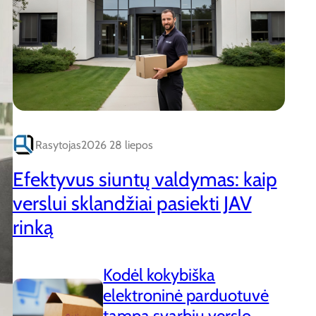
Rasytojas
2026 28 liepos
Efektyvus siuntų valdymas: kaip
verslui sklandžiai pasiekti JAV
rinką
Kodėl kokybiška
elektroninė parduotuvė
tampa svarbiu verslo