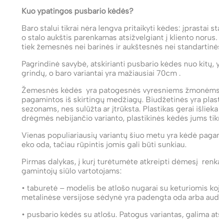
Kuo ypatingos pusbario kėdės?
Baro stalui tikrai nėra lengva pritaikyti kėdes: įprastai st
o stalo aukštis parenkamas atsižvelgiant į kliento norus
tiek žemesnės nei barinės ir aukštesnės nei standartin
Pagrindinė savybė, atskirianti pusbario kėdes nuo kitų, 
grindų, o baro variantai yra mažiausiai 70cm .
Žemesnės kėdės yra patogesnės vyresniems žmonėms ir v
pagamintos iš skirtingų medžiagų. Biudžetinės yra plast
sezonams, nes sulūžta ar įtrūksta. Plastikas gerai išliek
drėgmės nebijančio varianto, plastikinės kėdės jums tik
Vienas populiariausių variantų šiuo metu yra kėdė paga
eko oda, tačiau rūpintis jomis gali būti sunkiau.
Pirmas dalykas, į kurį turėtumėte atkreipti dėmesį renka
gamintojų siūlo vartotojams:
• taburetė – modelis be atlošo nugarai su keturiomis ko
metalinėse versijose sėdynė yra padengta oda arba aud
• pusbario kėdės su atlošu. Patogus variantas, galima at