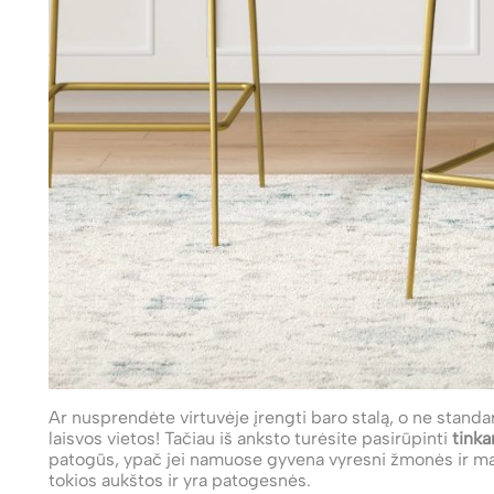
Ar nusprendėte virtuvėje įrengti baro stalą, o ne standa
laisvos vietos! Tačiau iš anksto turėsite pasirūpinti
tink
patogūs, ypač jei namuose gyvena vyresni žmonės ir maži
tokios aukštos ir yra patogesnės.