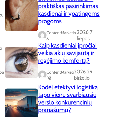
praktiškas pasirinkimas
kasdienai ir ypatingoms
tų,
progoms
k
2026 7
ContentMarketin
G
liepos
Kaip kasdieniai įpročiai
ti
veikia akių savijautą ir
regėjimo komfortą?
2026 29
rba
ContentMarketi
Ng
birželio
Kodėl efektyvi logistika
tapo vienu svarbiausių
o
verslo konkurencinių
pranašumų?