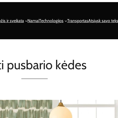
žis ir sveikata
Namai
Technologijos
Transportas
Atsiųsk savo teks
ti pusbario kėdes