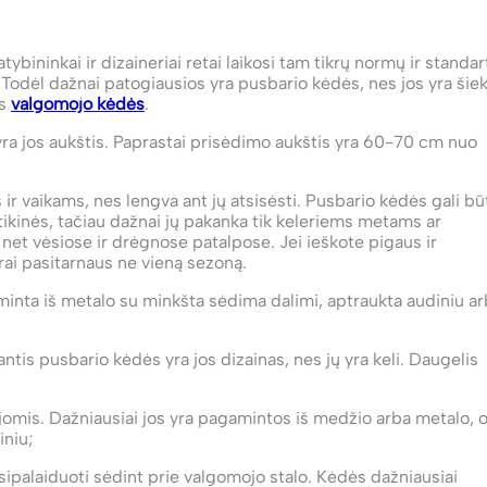
atybininkai ir dizaineriai retai laikosi tam tikrų normų ir standar
. Todėl dažnai patogiausios yra pusbario kėdės, nes jos yra šie
ės
valgomojo kėdės
.
yra jos aukštis. Paprastai prisėdimo aukštis yra 60-70 cm nuo
aikams, nes lengva ant jų atsisėsti. Pusbario kėdės gali bū
ikinės, tačiau dažnai jų pakanka tik keleriems metams ar
a net vėsiose ir drėgnose patalpose. Jei ieškote pigaus ir
rai pasitarnaus ne vieną sezoną.
minta iš metalo su minkšta sėdima dalimi, aptraukta audiniu a
ntis pusbario kėdės yra jos dizainas, nes jų yra keli. Daugelis
jomis. Dažniausiai jos yra pagamintos iš medžio arba metalo, 
iniu;
sipalaiduoti sėdint prie valgomojo stalo. Kėdės dažniausiai