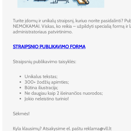
Turite įdomų ir unikalų straipsnį, kuriuo norite pasidalinti? Publ
NEMOKAMAI. Viskas, ko reikia – užpildyti specialią formą ir l
administratoriaus patvirtinimo.
STRAIPSNIO PUBLIKAVIMO FORMA
Straipsnių publikavimo taisyklės:
Unikalus tekstas;
300+ žodžių apimties;
Būtina iliustracija;
Ne daugiau kaip 2 išeinančios nuorodos;
Jokio neleistino turinio!
Sėkmės!
Kyla klausimų? Atsakysime el. paštu reklama@vll.lt