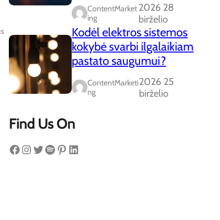
2026 28
ContentMarket
Ing
birželio
Kodėl elektros sistemos
as
kokybė svarbi ilgalaikiam
pastato saugumui?
2026 25
ContentMarketi
Ng
birželio
Find Us On
Facebook
Instagram
Twitter
Spotify
Pinterest
LinkedIn