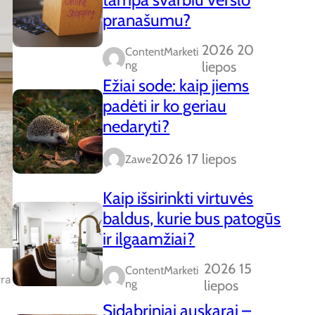
pranašumu?
2026 20
ContentMarketi
Ng
liepos
Ežiai sode: kaip jiems
padėti ir ko geriau
nedaryti?
2026 17 liepos
Zawe
Kaip išsirinkti virtuvės
baldus, kurie bus patogūs
ir ilgaamžiai?
2026 15
ContentMarketi
yra
Ng
liepos
Sidabriniai auskarai –