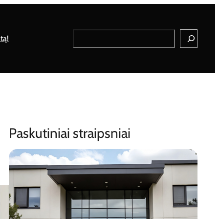
Search
tą!
Paskutiniai straipsniai