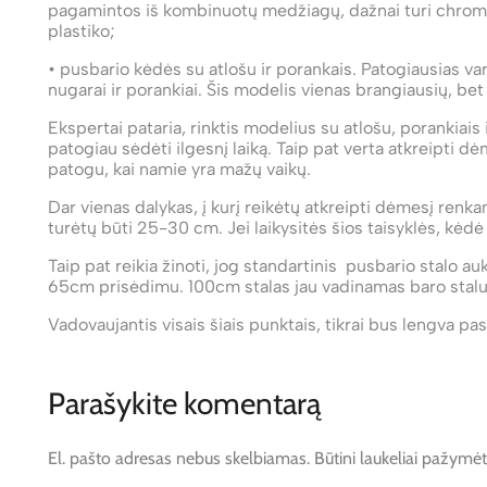
pagamintos iš kombinuotų medžiagų, dažnai turi chromuo
plastiko;
• pusbario kėdės su atlošu ir porankais. Patogiausias v
nugarai ir porankiai. Šis modelis vienas brangiausių, bet
Ekspertai pataria, rinktis modelius su atlošu, porankiais 
patogiau sėdėti ilgesnį laiką. Taip pat verta atkreipti dė
patogu, kai namie yra mažų vaikų.
Dar vienas dalykas, į kurį reikėtų atkreipti dėmesį renk
turėtų būti 25-30 cm. Jei laikysitės šios taisyklės, kėdė t
Taip pat reikia žinoti, jog standartinis pusbario stalo a
65cm prisėdimu. 100cm stalas jau vadinamas baro stalu,
Vadovaujantis visais šiais punktais, tikrai bus lengva pa
Parašykite komentarą
El. pašto adresas nebus skelbiamas.
Būtini laukeliai pažymė