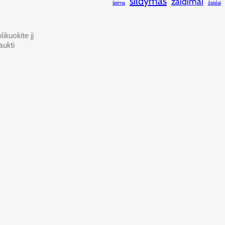
šildymas
žaidimai
šeima
žaislai
ikuokite jį
aukti