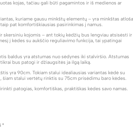
tas kojas, tačiau gali būti pagamintos ir iš medienos ar
ariantas, kuriame gausu minkštų elementų – yra minkštas atloš
 taip pat komfortiškiausias pasirinkimas į namus.
ir skersiniu kojomis – ant tokių kėdžių bus lengviau atsisėsti ir
mesį į kėdes su aukščio reguliavimo funkcija, tai ypatingai
antis baldus yra atstumas nuo sėdynes iki stalviršio. Atstumas
ikrai bus patogi ir džiaugsitės ja ilgą laiką.
ukštis yra 90cm. Tokiam stalui idealiausias variantas kėdė su
 šiam stalui vertėtų rinktis su 75cm prisėdimu baro kėdes.
sirinkti patogias, komfortiškas, praktiškas kėdes savo namas.
ti
*