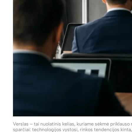
Verslas – tai nuolatinis kelias, kuriame sėkmė priklauso 
sparčiai: technologijos vystosi, rinkos tendencijos kinta