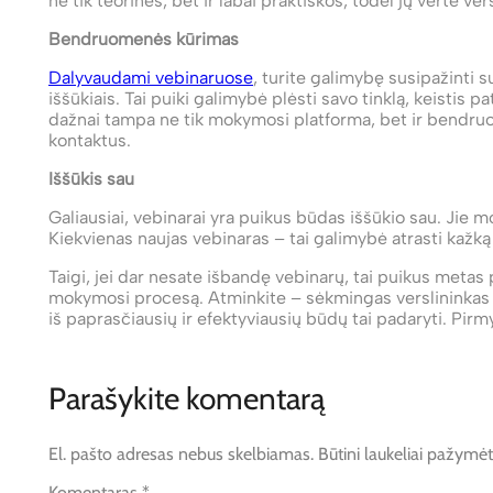
ne tik teorinės, bet ir labai praktiškos, todėl jų vertė v
Bendruomenės kūrimas
Dalyvaudami vebinaruose
, turite galimybę susipažinti su
iššūkiais. Tai puiki galimybė plėsti savo tinklą, keistis pa
dažnai tampa ne tik mokymosi platforma, bet ir bendr
kontaktus.
Iššūkis sau
Galiausiai, vebinarai yra puikus būdas iššūkio sau. Jie mo
Kiekvienas naujas vebinaras – tai galimybė atrasti kažką 
Taigi, jei dar nesate išbandę vebinarų, tai puikus metas pr
mokymosi procesą. Atminkite – sėkmingas verslininkas yr
iš paprasčiausių ir efektyviausių būdų tai padaryti. Pirm
Parašykite komentarą
El. pašto adresas nebus skelbiamas.
Būtini laukeliai pažymė
Komentaras
*