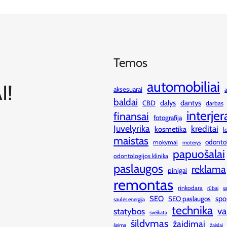
Temos
automobiliai
I!
aksesuarai
baldai
dalys
dantys
CBD
darbas
interjer
finansai
fotografija
Juvelyrika
kreditai
kosmetika
l
maistas
odonto
mokymai
moterys
papuošalai
odontologijos klinika
paslaugos
reklama
pinigai
remontas
rinkodara
rūbai
s
SEO
spo
SEO paslaugos
saulės energija
technika
va
statybos
sveikata
šildymas
žaidimai
šeima
žaislai