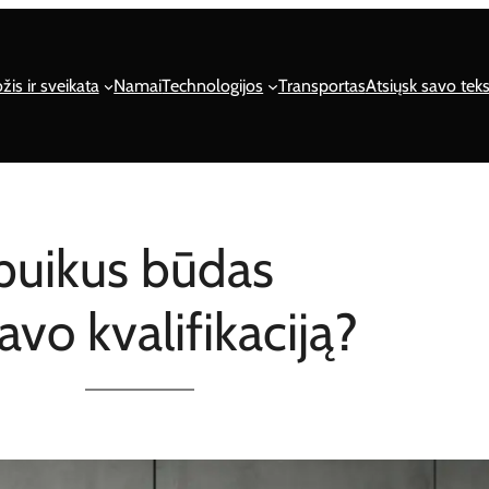
žis ir sveikata
Namai
Technologijos
Transportas
Atsiųsk savo teks
 puikus būdas
avo kvalifikaciją?