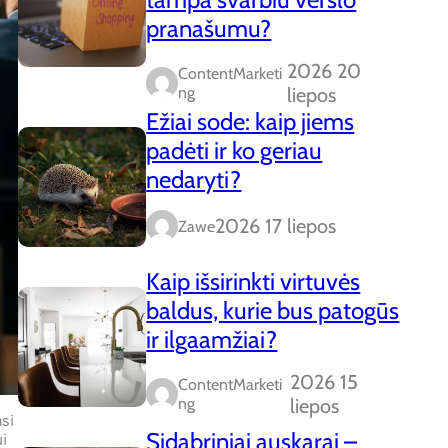
pranašumu?
2026 20
ContentMarketi
Ng
liepos
Ežiai sode: kaip jiems
padėti ir ko geriau
nedaryti?
2026 17 liepos
Zawe
Kaip išsirinkti virtuvės
baldus, kurie bus patogūs
ir ilgaamžiai?
2026 15
ContentMarketi
Ng
liepos
asi
Sidabriniai auskarai –
ui