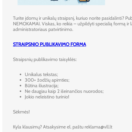
Turite įdomų ir unikalų straipsnį, kuriuo norite pasidalinti? Publ
NEMOKAMAI. Viskas, ko reikia – užpildyti specialią formą ir l
administratoriaus patvirtinimo.
STRAIPSNIO PUBLIKAVIMO FORMA
Straipsnių publikavimo taisyklės:
Unikalus tekstas;
300+ žodžių apimties;
Būtina iliustracija;
Ne daugiau kaip 2 išeinančios nuorodos;
Jokio neleistino turinio!
Sėkmės!
Kyla klausimų? Atsakysime el. paštu reklama@vll.lt