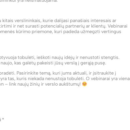
erslininkui yra neišmatuojama.
 kitais verslininkais, kurie dalijasi panašiais interesais ar
tirtimi ir net surasti potencialių partnerių ar klientų. Vebinarai
uomenės kūrimo priemone, kuri padeda užmegzti vertingus
tyvuoja tobulėti, ieškoti naujų idėjų ir nenustoti stengtis.
naujo, kas galėtų pakeisti jūsų verslą į gerąją pusę.
adėti. Pasirinkite temą, kuri jums aktuali, ir įsitraukite į
a tas, kuris niekada nenustoja tobulėti. O vebinarai yra viena
yn – link naujų žinių ir verslo aukštumų!
ti
*