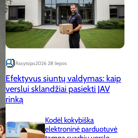
Rasytojas
2026 28 liepos
Efektyvus siuntų valdymas: kaip
verslui sklandžiai pasiekti JAV
rinką
Kodėl kokybiška
elektroninė parduotuvė
tampa svarbiu verslo