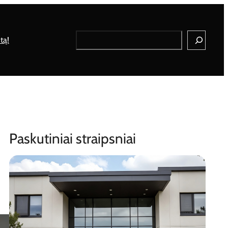
Search
tą!
Paskutiniai straipsniai