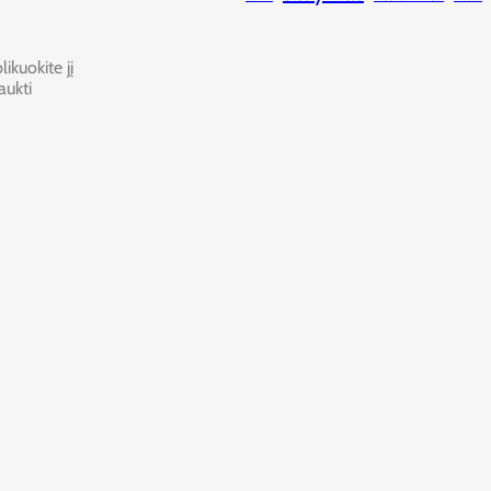
ikuokite jį
aukti