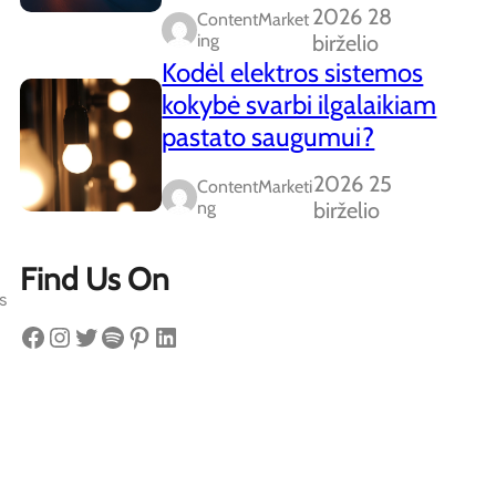
2026 28
ContentMarket
Ing
birželio
Kodėl elektros sistemos
kokybė svarbi ilgalaikiam
pastato saugumui?
2026 25
ContentMarketi
Ng
birželio
Find Us On
s
Facebook
Instagram
Twitter
Spotify
Pinterest
LinkedIn