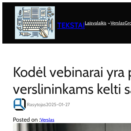
Eiti
prie
turinio
Laisvalaikis
Verslas
Gro
TEKSTAI
Kodėl vebinarai yra
verslininkams kelti s
Rasytojas
2025-01-27
Posted on :
Verslas