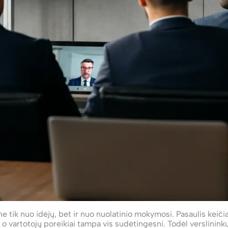
ne tik nuo idėjų, bet ir nuo nuolatinio mokymosi. Pasaulis keiči
, o vartotojų poreikiai tampa vis sudėtingesni. Todėl verslinink