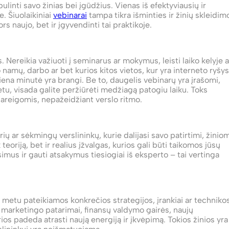
ulinti savo žinias bei įgūdžius. Vienas iš efektyviausių ir
. Šiuolaikiniai
vebinarai
tampa tikra išminties ir žinių skleidim
s naujo, bet ir įgyvendinti tai praktikoje.
Nereikia važiuoti į seminarus ar mokymus, leisti laiko kelyje a
 namų, darbo ar bet kurios kitos vietos, kur yra interneto ryšys
ena minutė yra brangi. Be to, daugelis vebinarų yra įrašomi,
metu, visada galite peržiūrėti medžiagą patogiu laiku. Toks
areigomis, nepažeidžiant verslo ritmo.
ų ar sėkmingų verslininkų, kurie dalijasi savo patirtimi, žinio
k teoriją, bet ir realius įžvalgas, kurios gali būti taikomos jūsų
imus ir gauti atsakymus tiesiogiai iš eksperto – tai vertinga
ų metu pateikiamos konkrečios strategijos, įrankiai ar technikos
ti marketingo patarimai, finansų valdymo gairės, naujų
os padeda atrasti naują energiją ir įkvėpimą. Tokios žinios yra