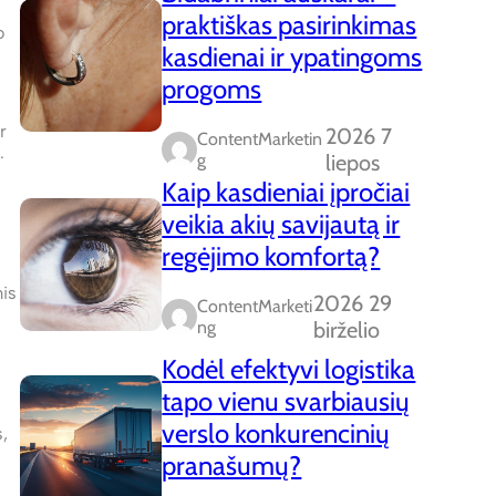
praktiškas pasirinkimas
o
kasdienai ir ypatingoms
progoms
r
2026 7
ContentMarketin
.
G
liepos
Kaip kasdieniai įpročiai
veikia akių savijautą ir
regėjimo komfortą?
mis
2026 29
ContentMarketi
Ng
birželio
Kodėl efektyvi logistika
tapo vienu svarbiausių
verslo konkurencinių
,
pranašumų?