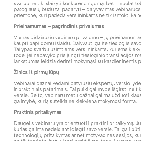
svarbu ne tik išlaikyti konkurencingumą, bet ir nuolat tob
patogiausių būdų tai padaryti – dalyvavimas vebinaruose
priemone, kuri padeda verslininkams ne tik išmokti ką nor
Prieinamumas – pagrindinis privalumas
Vienas didžiausių vebinarų privalumų – jų prieinamumas. 
kaupti papildomų išlaidų. Dalyvauti galite tiesiog iš savo
Tai ypač svarbu užimtiems verslininkams, kuriems kiekvi
todėl jei nepavyko prisijungti tiesioginio transliacijos 
lankstumas leidžia derinti mokymąsi su kasdieninėmis p
Žinios iš pirmų lūpų
Vebinarai dažnai vedami patyrusių ekspertų, verslo lyderi
ir praktiniais patarimais. Tai puiki galimybė išgirsti ne ti
versle. Be to, vebinarų metu dažnai galima užduoti klaus
galimybė, kurią suteikia ne kiekviena mokymosi forma.
Praktinis pritaikymas
Daugelis vebinarų yra orientuoti į praktinį pritaikymą. J
kurias galima nedelsiant įdiegti savo versle. Tai gali bū
technologijų pritaikymas ar net motyvacinės sesijos, kuri