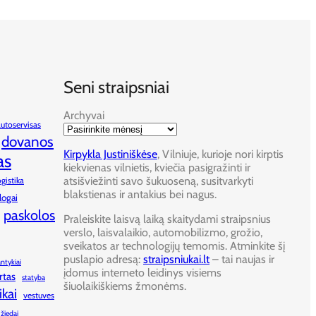
Seni straipsniai
Archyvai
autoservisas
dovanos
Kirpykla Justiniškėse
, Vilniuje, kurioje nori kirptis
as
kiekvienas vilnietis, kviečia pasigražinti ir
atsišviežinti savo šukuoseną, susitvarkyti
ogistika
blakstienas ir antakius bei nagus.
logai
paskolos
Praleiskite laisvą laiką skaitydami straipsnius
verslo, laisvalaikio, automobilizmo, grožio,
sveikatos ar technologijų temomis. Atminkite šį
puslapio adresą:
straipsniukai.lt
– tai naujas ir
antykiai
įdomus interneto leidinys visiems
rtas
statyba
šiuolaikiškiems žmonėms.
ikai
vestuves
žiedai