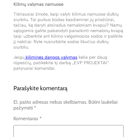
Kilimų valymas namuose
Tikriausiai žinote, kaip valyti kilimus namuose dulkių
siurbliu. Tai puikus būdas kasdieninei jų priežiūrai,
tačiau, ką daryti atsiradus nemaloniam kvapui? Namų
sąlygomis galite pabandyti panaikinti nemalonų kvapą
taip: užberkite ant kilimo valgomosios sodos ir palikite
jį nakčiai. Ryte nusiurbkite sodos likučius dulkių
siurbliu.
Jeigu
kiliminės dangos valymas
kelia per daug
rūpesčių, patikėkite šį darbą „EVP PROJEKTAI“
patyrusiai komandai.
Parašykite komentarą
El. pašto adresas nebus skelbiamas.
Būtini laukeliai
pažymėti
*
Komentaras
*