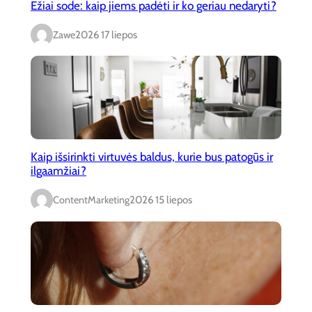
Ežiai sode: kaip jiems padėti ir ko geriau nedaryti?
Zawe
2026 17 liepos
Kaip išsirinkti virtuvės baldus, kurie bus patogūs ir
ilgaamžiai?
ContentMarketing
2026 15 liepos