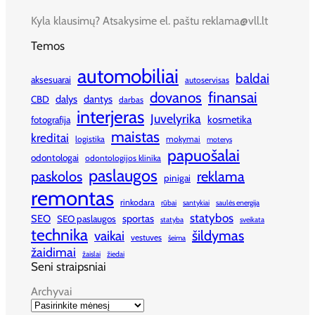
Kyla klausimų? Atsakysime el. paštu reklama@vll.lt
Temos
automobiliai
baldai
aksesuarai
autoservisas
finansai
dovanos
dalys
dantys
CBD
darbas
interjeras
Juvelyrika
kosmetika
fotografija
maistas
kreditai
logistika
mokymai
moterys
papuošalai
odontologai
odontologijos klinika
paslaugos
paskolos
reklama
pinigai
remontas
rinkodara
rūbai
santykiai
saulės energija
statybos
SEO
sportas
SEO paslaugos
statyba
sveikata
technika
šildymas
vaikai
vestuves
šeima
žaidimai
žaislai
žiedai
Seni straipsniai
Archyvai