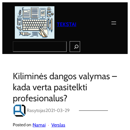
Eiti
prie
turinio
TEKSTAI
Search
Kiliminės dangos valymas –
kada verta pasitelkti
profesionalus?
Rasytojas
2021-03-29
Namai
Verslas
Posted on :