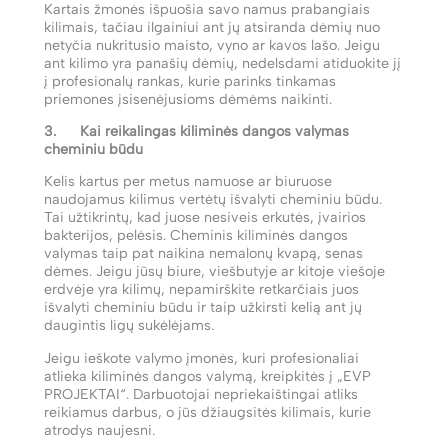
Kartais žmonės išpuošia savo namus prabangiais
kilimais, tačiau ilgainiui ant jų atsiranda dėmių nuo
netyčia nukritusio maisto, vyno ar kavos lašo. Jeigu
ant kilimo yra panašių dėmių, nedelsdami atiduokite jį
į profesionalų rankas, kurie parinks tinkamas
priemones įsisenėjusioms dėmėms naikinti.
3. Kai reikalingas kiliminės dangos valymas
cheminiu būdu
Kelis kartus per metus namuose ar biuruose
naudojamus kilimus vertėtų išvalyti cheminiu būdu.
Tai užtikrintų, kad juose nesiveis erkutės, įvairios
bakterijos, pelėsis. Cheminis kiliminės dangos
valymas taip pat naikina nemalonų kvapą, senas
dėmes. Jeigu jūsų biure, viešbutyje ar kitoje viešoje
erdvėje yra kilimų, nepamirškite retkarčiais juos
išvalyti cheminiu būdu ir taip užkirsti kelią ant jų
daugintis ligų sukėlėjams.
Jeigu ieškote valymo įmonės, kuri profesionaliai
atlieka kiliminės dangos valymą, kreipkitės į „EVP
PROJEKTAI“. Darbuotojai nepriekaištingai atliks
reikiamus darbus, o jūs džiaugsitės kilimais, kurie
atrodys naujesni.