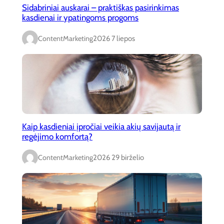
Sidabriniai auskarai – praktiškas pasirinkimas
kasdienai ir ypatingoms progoms
ContentMarketing
2026 7 liepos
Kaip kasdieniai įpročiai veikia akių savijautą ir
regėjimo komfortą?
ContentMarketing
2026 29 birželio