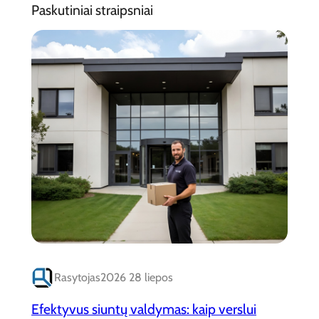
Paskutiniai straipsniai
Rasytojas
2026 28 liepos
Efektyvus siuntų valdymas: kaip verslui