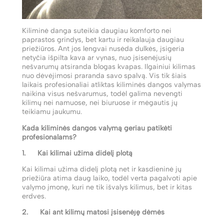
Kiliminė danga suteikia daugiau komforto nei
paprastos grindys, bet kartu ir reikalauja daugiau
priežiūros. Ant jos lengvai nusėda dulkės, įsigeria
netyčia išpilta kava ar vynas, nuo įsisenėjusių
nešvarumų atsiranda blogas kvapas. Ilgainiui kilimas
nuo dėvėjimosi praranda savo spalvą. Vis tik šiais
laikais profesionaliai atliktas kiliminės dangos valymas
naikina visus nešvarumus, todėl galima nevengti
kilimų nei namuose, nei biuruose ir mėgautis jų
teikiamu jaukumu.
Kada kiliminės dangos valymą geriau patikėti
profesionalams?
1. Kai kilimai užima didelį plotą
Kai kilimai užima didelį plotą net ir kasdieninė jų
priežiūra atima daug laiko, todėl verta pagalvoti apie
valymo įmonę, kuri ne tik išvalys kilimus, bet ir kitas
erdves.
2. Kai ant kilimų matosi įsisenėję dėmės