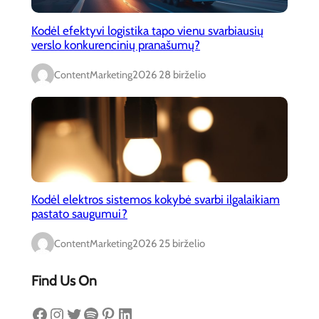
Kodėl efektyvi logistika tapo vienu svarbiausių
verslo konkurencinių pranašumų?
ContentMarketing
2026 28 birželio
Kodėl elektros sistemos kokybė svarbi ilgalaikiam
pastato saugumui?
ContentMarketing
2026 25 birželio
Find Us On
Facebook
Instagram
Twitter
Spotify
Pinterest
LinkedIn