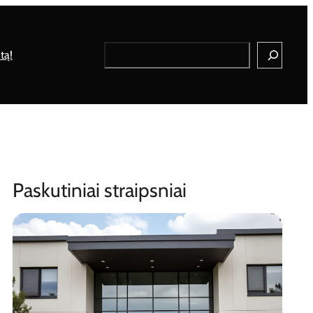
Search
tą!
Paskutiniai straipsniai