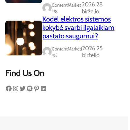
2026 28
ContentMarket
Ing
birželio
Kodėl elektros sistemos
kokybė svarbi ilgalaikiam
pastato saugumui?
2026 25
ContentMarketi
Ng
birželio
Find Us On
Facebook
Instagram
Twitter
Spotify
Pinterest
LinkedIn