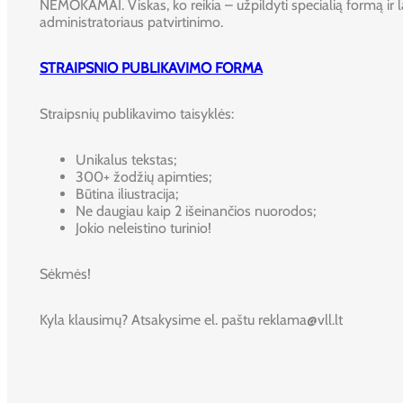
NEMOKAMAI. Viskas, ko reikia – užpildyti specialią formą ir l
administratoriaus patvirtinimo.
STRAIPSNIO PUBLIKAVIMO FORMA
Straipsnių publikavimo taisyklės:
Unikalus tekstas;
300+ žodžių apimties;
Būtina iliustracija;
Ne daugiau kaip 2 išeinančios nuorodos;
Jokio neleistino turinio!
Sėkmės!
Kyla klausimų? Atsakysime el. paštu reklama@vll.lt