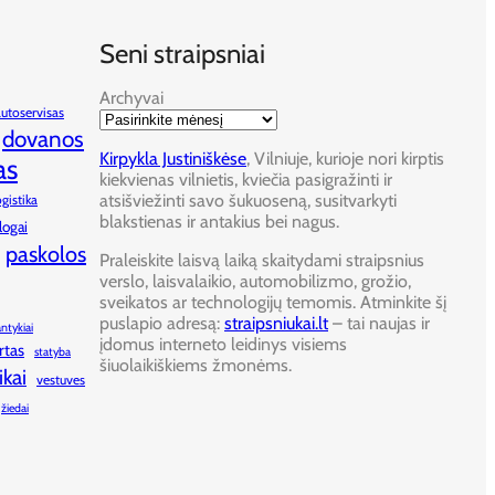
Seni straipsniai
Archyvai
autoservisas
dovanos
Kirpykla Justiniškėse
, Vilniuje, kurioje nori kirptis
as
kiekvienas vilnietis, kviečia pasigražinti ir
atsišviežinti savo šukuoseną, susitvarkyti
ogistika
blakstienas ir antakius bei nagus.
logai
paskolos
Praleiskite laisvą laiką skaitydami straipsnius
verslo, laisvalaikio, automobilizmo, grožio,
sveikatos ar technologijų temomis. Atminkite šį
puslapio adresą:
straipsniukai.lt
– tai naujas ir
antykiai
įdomus interneto leidinys visiems
rtas
statyba
šiuolaikiškiems žmonėms.
ikai
vestuves
žiedai