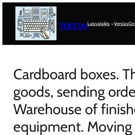
Eiti
prie
turinio
Laisvalaikis
Verslas
Gro
TEKSTAI
Cardboard boxes. T
goods, sending orde
Warehouse of finis
equipment. Moving 