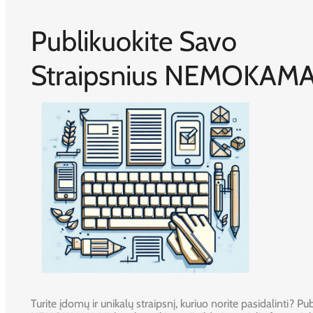
Publikuokite Savo
Straipsnius NEMOKAMA
Turite įdomų ir unikalų straipsnį, kuriuo norite pasidalinti? Publ