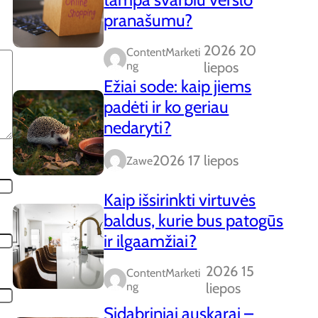
pranašumu?
2026 20
ContentMarketi
Ng
liepos
Ežiai sode: kaip jiems
padėti ir ko geriau
nedaryti?
2026 17 liepos
Zawe
Kaip išsirinkti virtuvės
baldus, kurie bus patogūs
ir ilgaamžiai?
2026 15
ContentMarketi
Ng
liepos
Sidabriniai auskarai –