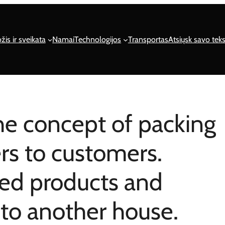
žis ir sveikata
Namai
Technologijos
Transportas
Atsiųsk savo teks
he concept of packing
rs to customers.
hed products and
to another house.