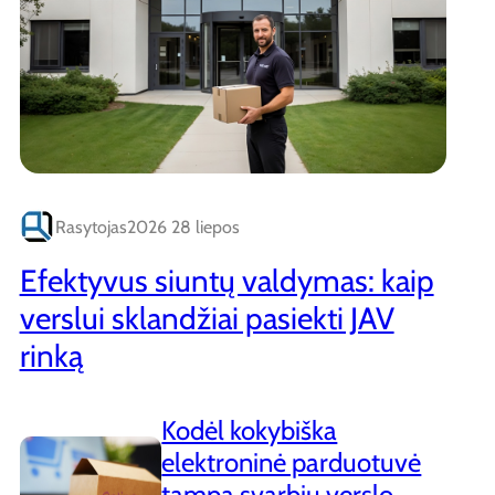
Rasytojas
2026 28 liepos
Efektyvus siuntų valdymas: kaip
verslui sklandžiai pasiekti JAV
rinką
Kodėl kokybiška
elektroninė parduotuvė
tampa svarbiu verslo