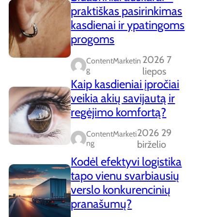
praktiškas pasirinkimas
kasdienai ir ypatingoms
progoms
2026 7
ContentMarketin
G
liepos
Kaip kasdieniai įpročiai
veikia akių savijautą ir
regėjimo komfortą?
2026 29
ContentMarketi
Ng
birželio
Kodėl efektyvi logistika
tapo vienu svarbiausių
verslo konkurencinių
pranašumų?