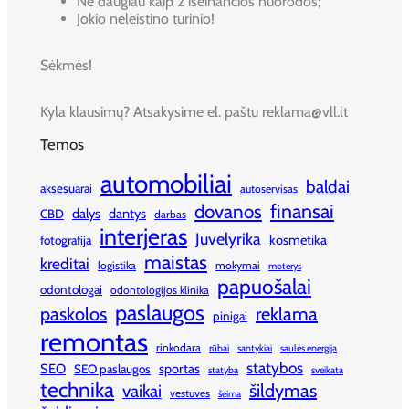
Ne daugiau kaip 2 išeinančios nuorodos;
Jokio neleistino turinio!
Sėkmės!
Kyla klausimų? Atsakysime el. paštu reklama@vll.lt
Temos
automobiliai
baldai
aksesuarai
autoservisas
finansai
dovanos
dalys
dantys
CBD
darbas
interjeras
Juvelyrika
kosmetika
fotografija
maistas
kreditai
logistika
mokymai
moterys
papuošalai
odontologai
odontologijos klinika
paslaugos
paskolos
reklama
pinigai
remontas
rinkodara
rūbai
santykiai
saulės energija
statybos
SEO
sportas
SEO paslaugos
statyba
sveikata
technika
šildymas
vaikai
vestuves
šeima