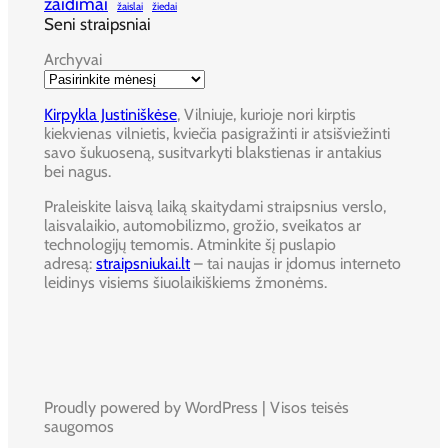
žaidimai
žaislai
žiedai
Seni straipsniai
Archyvai
Kirpykla Justiniškėse
, Vilniuje, kurioje nori kirptis
kiekvienas vilnietis, kviečia pasigražinti ir atsišviežinti
savo šukuoseną, susitvarkyti blakstienas ir antakius
bei nagus.
Praleiskite laisvą laiką skaitydami straipsnius verslo,
laisvalaikio, automobilizmo, grožio, sveikatos ar
technologijų temomis. Atminkite šį puslapio
adresą:
straipsniukai.lt
– tai naujas ir įdomus interneto
leidinys visiems šiuolaikiškiems žmonėms.
Proudly powered by WordPress | Visos teisės
saugomos