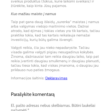
sveikus produktus (tokius, kurie laikomi sveikais) ir
žiūrėkite, kaip kinta Jūsų pajamos.
Kuo mažiau maisto į namus
Taip pat gana daug išlaidų „surenka“ maistas į namus
arba valgymas viešojo maitinimo vietos. Dažnai
atrodo, kad ėjimas į tokias vietas yra tik kartais, tačiau
praktika tokia, kad tas kartais reikalauja nemažai
investicijų, kurių būtų galima išvengti.
Valgyti reikia, čia jau nieko nepadarysite. Tačiau
visada galima valgyti pigiau nesugadinus kokybės.
Žinoma, dažniausiai tam reikia daugiau laiko, taip pat
reikia įvertinti daugiau smulkmenų ir daugiau planuoti,
tačiau tiesa tokia, kad viskas įmanoma, o daugiau jau
priklauso nuo paties žmogaus.
Informacijos šaltinis:
Deklaravimas
Parašykite komentarą
El. pašto adresas nebus skelbiamas.
Būtini laukeliai
pažymėti
*