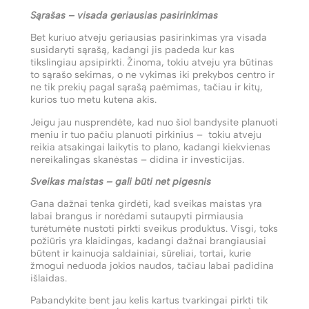
Sąrašas – visada geriausias pasirinkimas
Bet kuriuo atveju geriausias pasirinkimas yra visada
susidaryti sąrašą, kadangi jis padeda kur kas
tikslingiau apsipirkti. Žinoma, tokiu atveju yra būtinas
to sąrašo sekimas, o ne vykimas iki prekybos centro ir
ne tik prekių pagal sąrašą paėmimas, tačiau ir kitų,
kurios tuo metu kutena akis.
Jeigu jau nusprendėte, kad nuo šiol bandysite planuoti
meniu ir tuo pačiu planuoti pirkinius – tokiu atveju
reikia atsakingai laikytis to plano, kadangi kiekvienas
nereikalingas skanėstas – didina ir investicijas.
Sveikas maistas – gali būti net pigesnis
Gana dažnai tenka girdėti, kad sveikas maistas yra
labai brangus ir norėdami sutaupyti pirmiausia
turėtumėte nustoti pirkti sveikus produktus. Visgi, toks
požiūris yra klaidingas, kadangi dažnai brangiausiai
būtent ir kainuoja saldainiai, sūreliai, tortai, kurie
žmogui neduoda jokios naudos, tačiau labai padidina
išlaidas.
Pabandykite bent jau kelis kartus tvarkingai pirkti tik