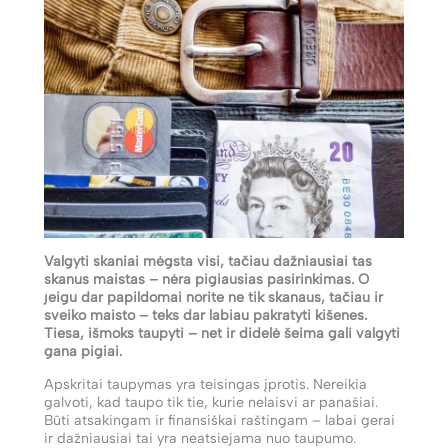
Valgyti skaniai mėgsta visi, tačiau dažniausiai tas
skanus maistas – nėra pigiausias pasirinkimas. O
jeigu dar papildomai norite ne tik skanaus, tačiau ir
sveiko maisto – teks dar labiau pakratyti kišenes.
Tiesa, išmoks taupyti – net ir didelė šeima gali valgyti
gana pigiai.
Apskritai taupymas yra teisingas įprotis. Nereikia
galvoti, kad taupo tik tie, kurie nelaisvi ar panašiai.
Būti atsakingam ir finansiškai raštingam – labai gerai
ir dažniausiai tai yra neatsiejama nuo taupumo.