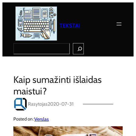
Eiti
prie
turinio
TEKSTAI
Search
Kaip sumažinti išlaidas
maistui?
Rasytojas
2020-07-31
Verslas
Posted on :