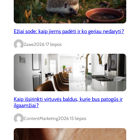
Ežiai sode: kaip jiems padėti ir ko geriau nedaryti?
Zawe
2026 17 liepos
Kaip išsirinkti virtuvės baldus, kurie bus patogūs ir
ilgaamžiai?
ContentMarketing
2026 15 liepos