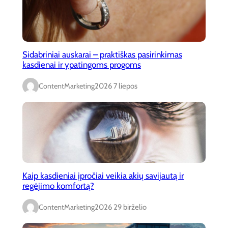
Sidabriniai auskarai – praktiškas pasirinkimas
kasdienai ir ypatingoms progoms
ContentMarketing
2026 7 liepos
Kaip kasdieniai įpročiai veikia akių savijautą ir
regėjimo komfortą?
ContentMarketing
2026 29 birželio