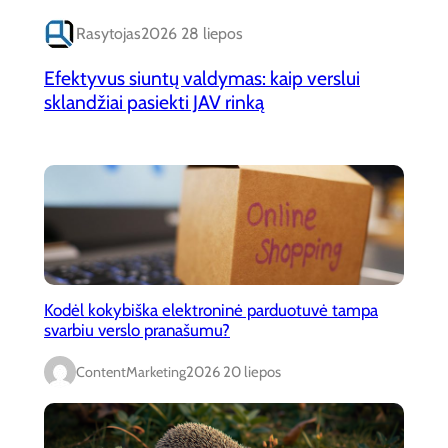
Rasytojas
2026 28 liepos
Efektyvus siuntų valdymas: kaip verslui
sklandžiai pasiekti JAV rinką
Kodėl kokybiška elektroninė parduotuvė tampa
svarbiu verslo pranašumu?
ContentMarketing
2026 20 liepos