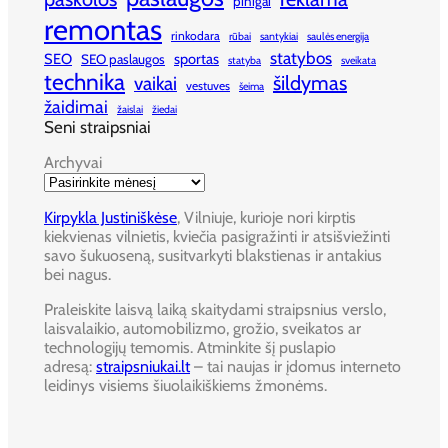
pinigai
remontas
rinkodara
rūbai
santykiai
saulės energija
statybos
SEO
sportas
SEO paslaugos
statyba
sveikata
technika
šildymas
vaikai
vestuves
šeima
žaidimai
žaislai
žiedai
Seni straipsniai
Archyvai
Kirpykla Justiniškėse
, Vilniuje, kurioje nori kirptis
kiekvienas vilnietis, kviečia pasigražinti ir atsišviežinti
savo šukuoseną, susitvarkyti blakstienas ir antakius
bei nagus.
Praleiskite laisvą laiką skaitydami straipsnius verslo,
laisvalaikio, automobilizmo, grožio, sveikatos ar
technologijų temomis. Atminkite šį puslapio
adresą:
straipsniukai.lt
– tai naujas ir įdomus interneto
leidinys visiems šiuolaikiškiems žmonėms.