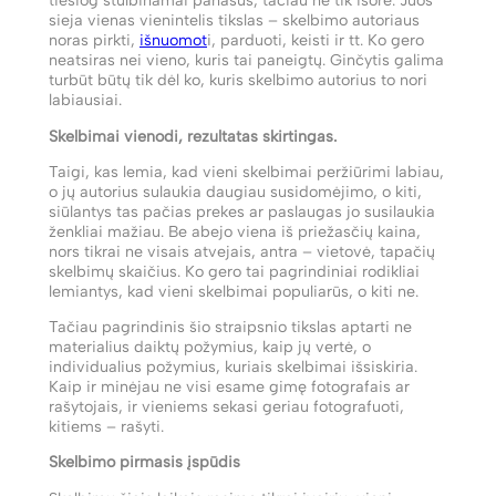
tiesiog stulbinamai panašūs, tačiau ne tik išore. Juos
sieja vienas vienintelis tikslas – skelbimo autoriaus
noras pirkti,
išnuomot
i, parduoti, keisti ir tt. Ko gero
neatsiras nei vieno, kuris tai paneigtų. Ginčytis galima
turbūt būtų tik dėl ko, kuris skelbimo autorius to nori
labiausiai.
Skelbimai vienodi, rezultatas skirtingas.
Taigi, kas lemia, kad vieni skelbimai peržiūrimi labiau,
o jų autorius sulaukia daugiau susidomėjimo, o kiti,
siūlantys tas pačias prekes ar paslaugas jo susilaukia
ženkliai mažiau. Be abejo viena iš priežasčių kaina,
nors tikrai ne visais atvejais, antra – vietovė, tapačių
skelbimų skaičius. Ko gero tai pagrindiniai rodikliai
lemiantys, kad vieni skelbimai populiarūs, o kiti ne.
Tačiau pagrindinis šio straipsnio tikslas aptarti ne
materialius daiktų požymius, kaip jų vertė, o
individualius požymius, kuriais skelbimai išsiskiria.
Kaip ir minėjau ne visi esame gimę fotografais ar
rašytojais, ir vieniems sekasi geriau fotografuoti,
kitiems – rašyti.
Skelbimo pirmasis įspūdis