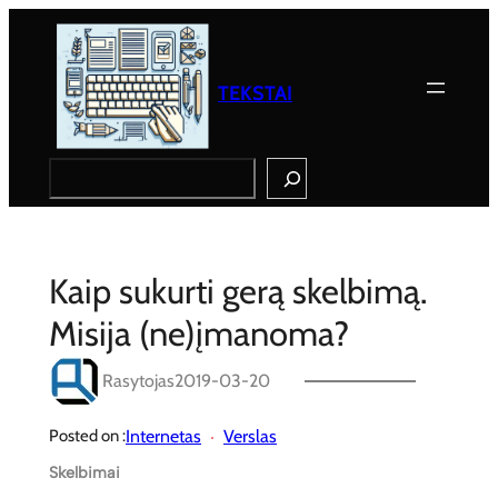
Eiti
prie
turinio
TEKSTAI
Search
Kaip sukurti gerą skelbimą.
Misija (ne)įmanoma?
Rasytojas
2019-03-20
Internetas
Verslas
Posted on :
Skelbimai