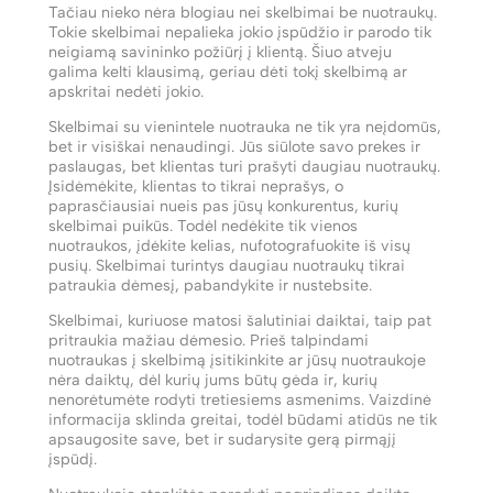
Tačiau nieko nėra blogiau nei skelbimai be nuotraukų.
Tokie skelbimai nepalieka jokio įspūdžio ir parodo tik
neigiamą savininko požiūrį į klientą. Šiuo atveju
galima kelti klausimą, geriau dėti tokį skelbimą ar
apskritai nedėti jokio.
Skelbimai su vienintele nuotrauka ne tik yra neįdomūs,
bet ir visiškai nenaudingi. Jūs siūlote savo prekes ir
paslaugas, bet klientas turi prašyti daugiau nuotraukų.
Įsidėmėkite, klientas to tikrai neprašys, o
paprasčiausiai nueis pas jūsų konkurentus, kurių
skelbimai puikūs. Todėl nedėkite tik vienos
nuotraukos, įdėkite kelias, nufotografuokite iš visų
pusių. Skelbimai turintys daugiau nuotraukų tikrai
patraukia dėmesį, pabandykite ir nustebsite.
Skelbimai, kuriuose matosi šalutiniai daiktai, taip pat
pritraukia mažiau dėmesio. Prieš talpindami
nuotraukas į skelbimą įsitikinkite ar jūsų nuotraukoje
nėra daiktų, dėl kurių jums būtų gėda ir, kurių
nenorėtumėte rodyti tretiesiems asmenims. Vaizdinė
informacija sklinda greitai, todėl būdami atidūs ne tik
apsaugosite save, bet ir sudarysite gerą pirmąjį
įspūdį.