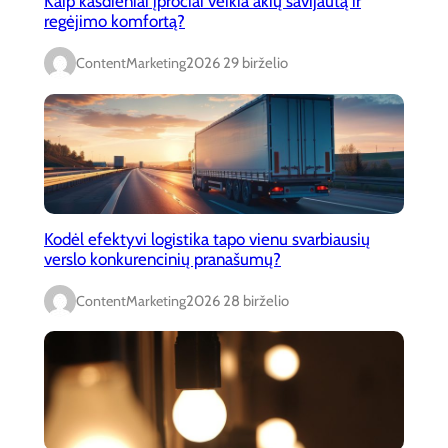
Kaip kasdieniai įpročiai veikia akių savijautą ir
regėjimo komfortą?
ContentMarketing
2026 29 birželio
Kodėl efektyvi logistika tapo vienu svarbiausių
verslo konkurencinių pranašumų?
ContentMarketing
2026 28 birželio