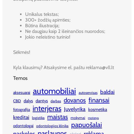
Unikalus tekstas;
300+ žodžių apimties;
Būtina iliustracija;
Ne daugiau kaip 2 išeinančios nuorodos;
Jokio neleistino turinio!
Sėkmės!
Kyla klausimų? Atsakysime el. paštu reklama@vll.lt
Temos
automobiliai
baldai
aksesuarai
autoservisas
finansai
dovanos
dalys
dantys
CBD
darbas
interjeras
Juvelyrika
kosmetika
fotografija
maistas
kreditai
logistika
mokymai
moterys
papuošalai
odontologai
odontologijos klinika
paslaugos
paskolos
reklama