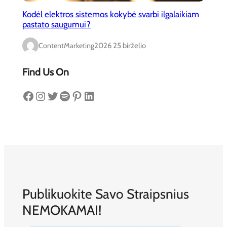
Kodėl elektros sistemos kokybė svarbi ilgalaikiam
pastato saugumui?
ContentMarketing
2026 25 birželio
Find Us On
Facebook
Instagram
Twitter
Spotify
Pinterest
LinkedIn
Publikuokite Savo Straipsnius
NEMOKAMAI!