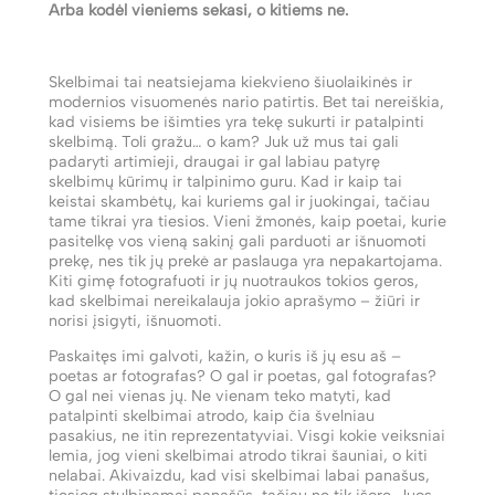
Arba kodėl vieniems sekasi, o kitiems ne.
Skelbimai tai neatsiejama kiekvieno šiuolaikinės ir
modernios visuomenės nario patirtis. Bet tai nereiškia,
kad visiems be išimties yra tekę sukurti ir patalpinti
skelbimą. Toli gražu… o kam? Juk už mus tai gali
padaryti artimieji, draugai ir gal labiau patyrę
skelbimų kūrimų ir talpinimo guru. Kad ir kaip tai
keistai skambėtų, kai kuriems gal ir juokingai, tačiau
tame tikrai yra tiesios. Vieni žmonės, kaip poetai, kurie
pasitelkę vos vieną sakinį gali parduoti ar išnuomoti
prekę, nes tik jų prekė ar paslauga yra nepakartojama.
Kiti gimę fotografuoti ir jų nuotraukos tokios geros,
kad skelbimai nereikalauja jokio aprašymo – žiūri ir
norisi įsigyti, išnuomoti.
Paskaitęs imi galvoti, kažin, o kuris iš jų esu aš –
poetas ar fotografas? O gal ir poetas, gal fotografas?
O gal nei vienas jų. Ne vienam teko matyti, kad
patalpinti skelbimai atrodo, kaip čia švelniau
pasakius, ne itin reprezentatyviai. Visgi kokie veiksniai
lemia, jog vieni skelbimai atrodo tikrai šauniai, o kiti
nelabai. Akivaizdu, kad visi skelbimai labai panašus,