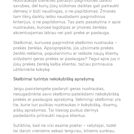
Nuotraukoje stenkitės parodyti pagrindines daikto
savybes, dėl kurių jūsų siūlomas daiktas gali patraukti
dėmesį ir būti naudingas, o ne papildomas. Žmonės
tam tikrų daiktų ieško naudodami pagrindinius
kriterijus, o ne papildomus. Tas pats pasakytina ir apie
nuotraukas, kuriose logotipas ar įmonės ženklas
akcentuojamas labiau nei pati prekė ar paslauga.
Skelbimai, kuriuose pagrindinė skelbimo nuotrauka –
prekės ženklas. Apsispręskite, jūs užsiimate prekės
ženklo reklama, populiarinimu ar ieškote naujų klientų
siūlydami geras prekes ar paslaugas? Tegul apie jus ir
jūsų prekės ženklą kalba klientai, tačiau pirmiausia
užtikrinkite kokybę.
Skelbimai turintys nekokybišką aprašymą
Jeigu pasistengėte padaryti geras nuotraukas,
nesugadinkite savo skelbimo pateikdami nekokybišką
prekės ar paslaugos aprašymą. Sėkmingi skelbimai yra
tie, kurie turi puikias nuotraukas ir kokybišką, išsamų,
aiškų aprašymas. Tai tiesiog puikus derinys
padedantis pritraukti naujus klientus.
Sutiktina, kad ne visi esame poetai – rašytojai, todėl
tai daryti vieniems sekasi lengviau, kitiems sunkiau.