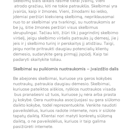
Skelbimų šiais laikais rasime tikrai įvairių, vieni
atrodo gražiau, kiti ne tokie patrauklūs. Skelbimai yra
įvairūs, kaip ir žmonės. Vieni, žinodami ko ieško,
įdėmiai peržiūri kiekvieną skelbimą, nepriklausomai
nuo to ar skelbimai yra tvarkingi, su nuotraukomis ar
be jų, šitie žmonės peržiūri visus skelbimus
skrupulingai. Tačiau kiti, žiūri tik į pagrindinį skelbimo
viršelį, jeigu skelbimo viršelis patrauks jų dėmesį, jie į
įeis ir į skelbimo turinį ir perskaitys jį atidžiau. Taigi,
jeigu norite pritraukti daugiau potencialių klientų
dėmesio, sudarykite gerą pirmąjį įspūdį. Kaip tai
padaryti skaitykite toliau.
Skelbimai su puikiomis nuotraukomis – įvaizdžio dalis
Be abejonės skelbimai, kuriuose yra geros kokybės
nuotraukų, patraukia daugiau dėmesio. Skelbimai,
kuriuose pateiktos aiškios, ryškios nuotraukos visada
bus pranašesni už tuos, kuriuose jų nėra arba prasta
jų kokybė. Gera nuotrauka asocijuojasi su gera siūlomo
daikto kokybe, todėl reprezentuokite. Venkite naudoti
paveikslėlius, kuriuos radote internete, nors ir siūlote
tapatų daiktą. Klientai nori matyti konkretų siūlomą
daiktą, o ne paveikslėlius, kuriuos ir taip galima
pasižiūrėti internete.