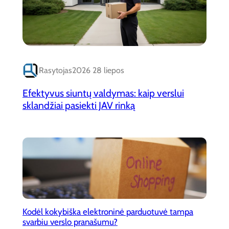
Rasytojas
2026 28 liepos
Efektyvus siuntų valdymas: kaip verslui
sklandžiai pasiekti JAV rinką
Kodėl kokybiška elektroninė parduotuvė tampa
svarbiu verslo pranašumu?