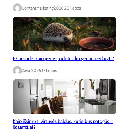
ContentMarketing
2026 20 liepos
Ežiai sode: kaip jiems padėti ir ko geriau nedaryti?
Zawe
2026 17 liepos
Kaip išsirinkti virtuvės baldus, kurie bus patogūs ir
ilgaamžiai?