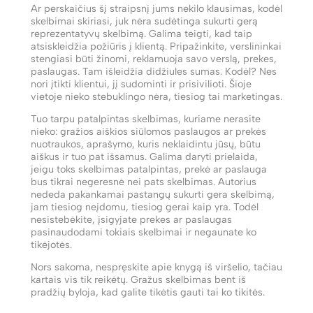
Ar perskaičius šį straipsnį jums nekilo klausimas, kodėl
skelbimai skiriasi, juk nėra sudėtinga sukurti gerą
reprezentatyvų skelbimą. Galima teigti, kad taip
atsiskleidžia požiūris į klientą. Pripažinkite, verslininkai
stengiasi būti žinomi, reklamuoja savo verslą, prekes,
paslaugas. Tam išleidžia didžiules sumas. Kodėl? Nes
nori įtikti klientui, jį sudominti ir prisivilioti. Šioje
vietoje nieko stebuklingo nėra, tiesiog tai marketingas.
Tuo tarpu patalpintas skelbimas, kuriame nerasite
nieko: gražios aiškios siūlomos paslaugos ar prekės
nuotraukos, aprašymo, kuris neklaidintu jūsų, būtu
aiškus ir tuo pat išsamus. Galima daryti prielaida,
jeigu toks skelbimas patalpintas, prekė ar paslauga
bus tikrai negeresnė nei pats skelbimas. Autorius
nededa pakankamai pastangų sukurti gera skelbimą,
jam tiesiog neįdomu, tiesiog gerai kaip yra. Todėl
nesistebėkite, įsigyjate prekes ar paslaugas
pasinaudodami tokiais skelbimai ir negaunate ko
tikėjotės.
Nors sakoma, nespręskite apie knygą iš viršelio, tačiau
kartais vis tik reikėtų. Gražus skelbimas bent iš
pradžių byloja, kad galite tikėtis gauti tai ko tikitės.