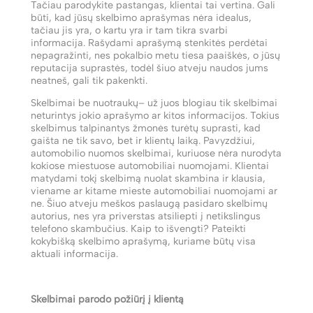
Tačiau parodykite pastangas, klientai tai vertina. Gali
būti, kad jūsų skelbimo aprašymas nėra idealus,
tačiau jis yra, o kartu yra ir tam tikra svarbi
informacija. Rašydami aprašymą stenkitės perdėtai
nepagražinti, nes pokalbio metu tiesa paaiškės, o jūsų
reputacija suprastės, todėl šiuo atveju naudos jums
neatneš, gali tik pakenkti.
Skelbimai be nuotraukų– už juos blogiau tik skelbimai
neturintys jokio aprašymo ar kitos informacijos. Tokius
skelbimus talpinantys žmonės turėtų suprasti, kad
gaišta ne tik savo, bet ir klientų laiką. Pavyzdžiui,
automobilio nuomos skelbimai, kuriuose nėra nurodyta
kokiose miestuose automobiliai nuomojami. Klientai
matydami tokį skelbimą nuolat skambina ir klausia,
viename ar kitame mieste automobiliai nuomojami ar
ne. Šiuo atveju meškos paslaugą pasidaro skelbimų
autorius, nes yra priverstas atsiliepti į netikslingus
telefono skambučius. Kaip to išvengti? Pateikti
kokybišką skelbimo aprašymą, kuriame būtų visa
aktuali informacija.
Skelbimai parodo požiūrį į klientą