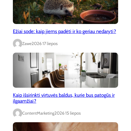
Ežiai sode: kaip jiems padėti ir ko geriau nedaryti?
Zawe
2026 17 liepos
Kaip išsirinkti virtuvės baldus, kurie bus patogūs ir
ilgaamžiai?
ContentMarketing
2026 15 liepos