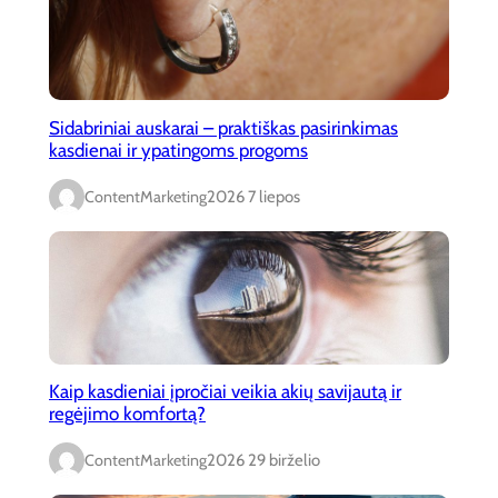
Sidabriniai auskarai – praktiškas pasirinkimas
kasdienai ir ypatingoms progoms
ContentMarketing
2026 7 liepos
Kaip kasdieniai įpročiai veikia akių savijautą ir
regėjimo komfortą?
ContentMarketing
2026 29 birželio