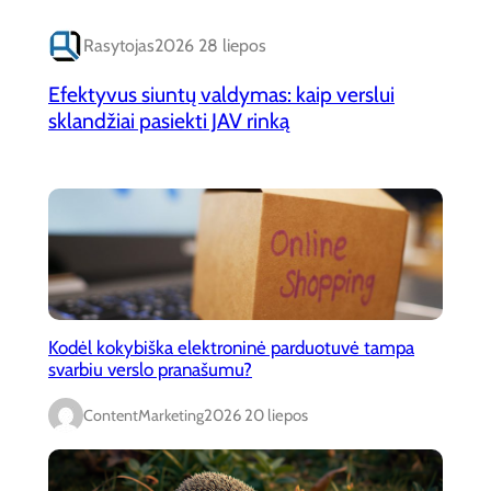
Rasytojas
2026 28 liepos
Efektyvus siuntų valdymas: kaip verslui
sklandžiai pasiekti JAV rinką
Kodėl kokybiška elektroninė parduotuvė tampa
svarbiu verslo pranašumu?
ContentMarketing
2026 20 liepos