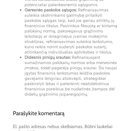
potencialiai palankesnėmis sąlygomis.
Geresnės paskolos sąlygos:
Refinansavimas
suteikia skolininkams galimybę pritaikyti
paskolos sąlygas taip, kad jos geriau atitiktų jų
finansinius tikslus. Pasirinkus fiksuotą ar kintamą
palūkanų normą, pakoregavus grąžinimo
laikotarpį ar išnagrinėjus įvairias mokėjimo
struktūras, refinansavimas suteikia lankstumo,
kurio reikia norint sudaryti paskolos sutartį,
atitinkančią individualias aplinkybes ir tikslus.
Didesnis pinigų srautas:
Refinansuojant
sumažinamos palūkanų normos arba mėnesinės
įmokos, todėl pagerėja pinigų srautai. Šis naujai
įgytas finansinis lankstumas leidžia paskolos
gavėjams lengviau atsikvėpti, strategiškai
paskirstyti lėšas ir patenkinti neatidėliotinus
finansinius poreikius be nuolatinės įtampos dėl
didelių grąžinimo įsipareigojimų.
Parašykite komentarą
El. pašto adresas nebus skelbiamas.
Būtini laukeliai