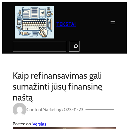
Eiti
prie
turinio
TEKSTAI
Search
Kaip refinansavimas gali
sumažinti jūsų finansinę
naštą
ContentMarketing
2023-11-23
Verslas
Posted on :