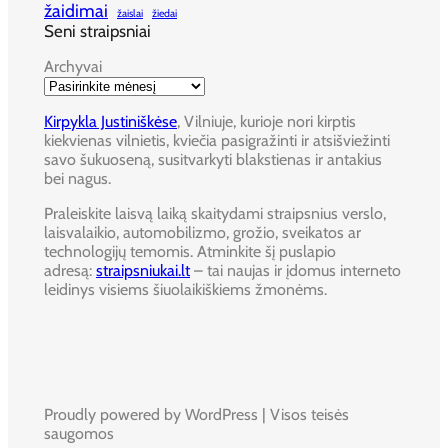
žaidimai
žaislai
žiedai
Seni straipsniai
Archyvai
Kirpykla Justiniškėse
, Vilniuje, kurioje nori kirptis
kiekvienas vilnietis, kviečia pasigražinti ir atsišviežinti
savo šukuoseną, susitvarkyti blakstienas ir antakius
bei nagus.
Praleiskite laisvą laiką skaitydami straipsnius verslo,
laisvalaikio, automobilizmo, grožio, sveikatos ar
technologijų temomis. Atminkite šį puslapio
adresą:
straipsniukai.lt
– tai naujas ir įdomus interneto
leidinys visiems šiuolaikiškiems žmonėms.
Proudly powered by WordPress | Visos teisės
saugomos