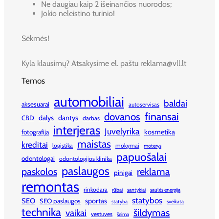
Ne daugiau kaip 2 išeinančios nuorodos;
Jokio neleistino turinio!
Sėkmės!
Kyla klausimų? Atsakysime el. paštu reklama@vll.lt
Temos
automobiliai
baldai
aksesuarai
autoservisas
finansai
dovanos
dalys
dantys
CBD
darbas
interjeras
Juvelyrika
kosmetika
fotografija
maistas
kreditai
logistika
mokymai
moterys
papuošalai
odontologai
odontologijos klinika
paslaugos
paskolos
reklama
pinigai
remontas
rinkodara
rūbai
santykiai
saulės energija
statybos
SEO
sportas
SEO paslaugos
statyba
sveikata
technika
šildymas
vaikai
vestuves
šeima