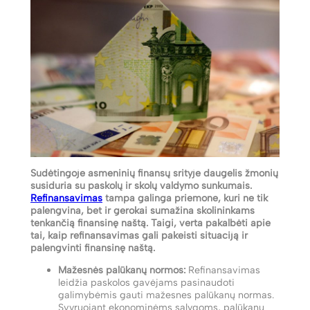
Sudėtingoje asmeninių finansų srityje daugelis žmonių
susiduria su paskolų ir skolų valdymo sunkumais.
Refinansavimas
tampa galinga priemone, kuri ne tik
palengvina, bet ir gerokai sumažina skolininkams
tenkančią finansinę naštą. Taigi, verta pakalbėti apie
tai, kaip refinansavimas gali pakeisti situaciją ir
palengvinti finansinę naštą.
Mažesnės palūkanų normos:
Refinansavimas
leidžia paskolos gavėjams pasinaudoti
galimybėmis gauti mažesnes palūkanų normas.
Svyruojant ekonominėms sąlygoms, palūkanų