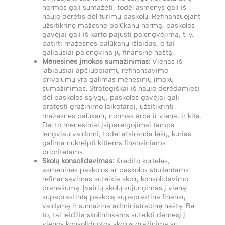
normos gali sumažėti, todėl asmenys gali iš
naujo derėtis dėl turimų paskolų. Refinansuojant
užsitikrinę mažesnę palūkanų normą, paskolos
gavėjai gali iš karto pajusti palengvėjimą, t. y.
patirti mažesnes palūkanų išlaidas, o tai
galiausiai palengvina jų finansinę naštą.
Mėnesinės įmokos sumažinimas:
Vienas iš
labiausiai apčiuopiamų refinansavimo
privalumų yra galimas mėnesinių įmokų
sumažinimas. Strategiškai iš naujo derėdamiesi
dėl paskolos sąlygų, paskolos gavėjai gali
pratęsti grąžinimo laikotarpį, užsitikrinti
mažesnes palūkanų normas arba ir viena, ir kita.
Dėl to mėnesiniai įsipareigojimai tampa
lengviau valdomi, todėl atsiranda lėšų, kurias
galima nukreipti kitiems finansiniams
prioritetams.
Skolų konsolidavimas:
Kredito kortelės,
asmeninės paskolos ar paskolos studentams:
refinansavimas suteikia skolų konsolidavimo
pranašumą. Įvairių skolų sujungimas į vieną
supaprastintą paskolą supaprastina finansų
valdymą ir sumažina administracinę naštą. Be
to, tai leidžia skolininkams sutelkti dėmesį į
vienos konsoliduotos skolos grąžinimą su