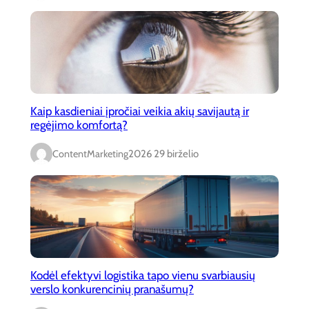
Kaip kasdieniai įpročiai veikia akių savijautą ir
regėjimo komfortą?
ContentMarketing
2026 29 birželio
Kodėl efektyvi logistika tapo vienu svarbiausių
verslo konkurencinių pranašumų?