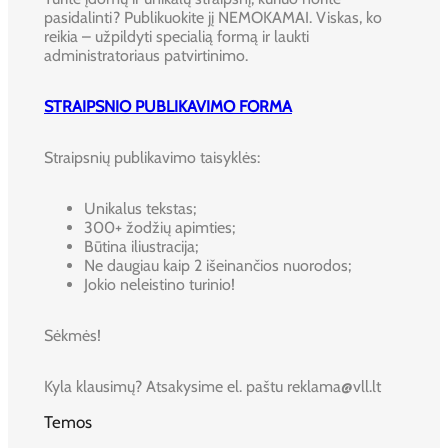
pasidalinti? Publikuokite jį NEMOKAMAI. Viskas, ko
reikia – užpildyti specialią formą ir laukti
administratoriaus patvirtinimo.
STRAIPSNIO PUBLIKAVIMO FORMA
Straipsnių publikavimo taisyklės:
Unikalus tekstas;
300+ žodžių apimties;
Būtina iliustracija;
Ne daugiau kaip 2 išeinančios nuorodos;
Jokio neleistino turinio!
Sėkmės!
Kyla klausimų? Atsakysime el. paštu reklama@vll.lt
Temos