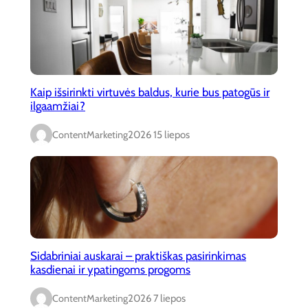
Kaip išsirinkti virtuvės baldus, kurie bus patogūs ir
ilgaamžiai?
ContentMarketing
2026 15 liepos
Sidabriniai auskarai – praktiškas pasirinkimas
kasdienai ir ypatingoms progoms
ContentMarketing
2026 7 liepos