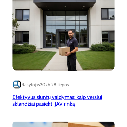
Rasytojas
2026 28 liepos
Efektyvus siuntų valdymas: kaip verslui
sklandžiai pasiekti JAV rinką