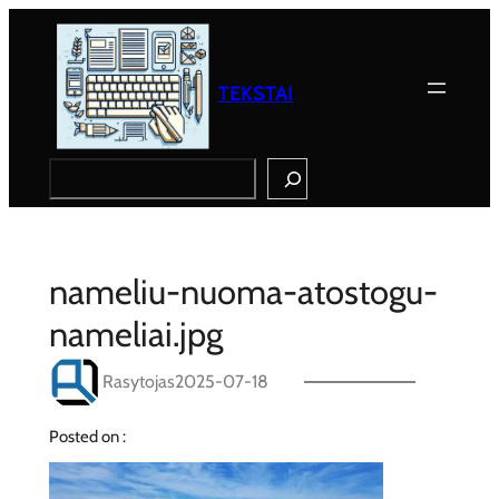
Eiti
prie
turinio
TEKSTAI
Search
nameliu-nuoma-atostogu-
nameliai.jpg
Rasytojas
2025-07-18
Posted on :