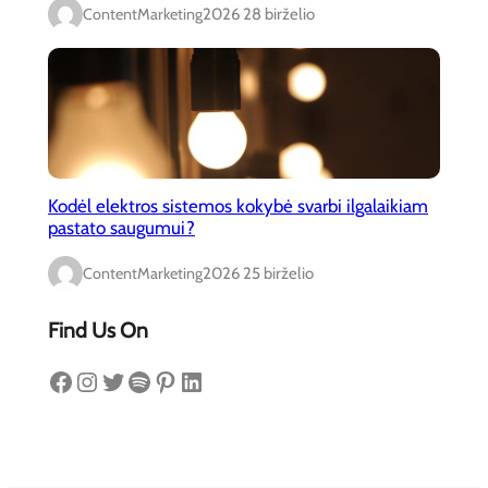
ContentMarketing
2026 28 birželio
Kodėl elektros sistemos kokybė svarbi ilgalaikiam
pastato saugumui?
ContentMarketing
2026 25 birželio
Find Us On
Facebook
Instagram
Twitter
Spotify
Pinterest
LinkedIn