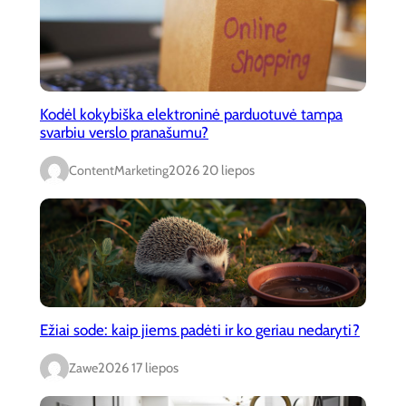
Kodėl kokybiška elektroninė parduotuvė tampa
svarbiu verslo pranašumu?
ContentMarketing
2026 20 liepos
Ežiai sode: kaip jiems padėti ir ko geriau nedaryti?
Zawe
2026 17 liepos