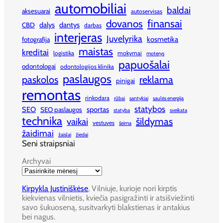
automobiliai
baldai
aksesuarai
autoservisas
finansai
dovanos
dalys
dantys
CBD
darbas
interjeras
Juvelyrika
kosmetika
fotografija
maistas
kreditai
logistika
mokymai
moterys
papuošalai
odontologai
odontologijos klinika
paslaugos
paskolos
reklama
pinigai
remontas
rinkodara
rūbai
santykiai
saulės energija
statybos
SEO
sportas
SEO paslaugos
statyba
sveikata
technika
šildymas
vaikai
vestuves
šeima
žaidimai
žaislai
žiedai
Seni straipsniai
Archyvai
Kirpykla Justiniškėse
, Vilniuje, kurioje nori kirptis
kiekvienas vilnietis, kviečia pasigražinti ir atsišviežinti
savo šukuoseną, susitvarkyti blakstienas ir antakius
bei nagus.