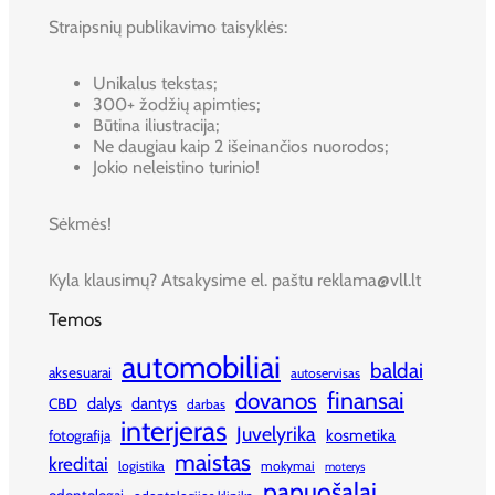
Straipsnių publikavimo taisyklės:
Unikalus tekstas;
300+ žodžių apimties;
Būtina iliustracija;
Ne daugiau kaip 2 išeinančios nuorodos;
Jokio neleistino turinio!
Sėkmės!
Kyla klausimų? Atsakysime el. paštu reklama@vll.lt
Temos
automobiliai
baldai
aksesuarai
autoservisas
finansai
dovanos
dalys
dantys
CBD
darbas
interjeras
Juvelyrika
kosmetika
fotografija
maistas
kreditai
logistika
mokymai
moterys
papuošalai