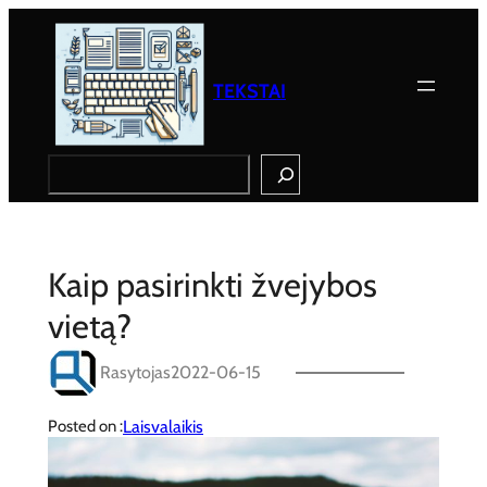
Eiti
prie
turinio
TEKSTAI
Search
Kaip pasirinkti žvejybos
vietą?
Rasytojas
2022-06-15
Laisvalaikis
Posted on :