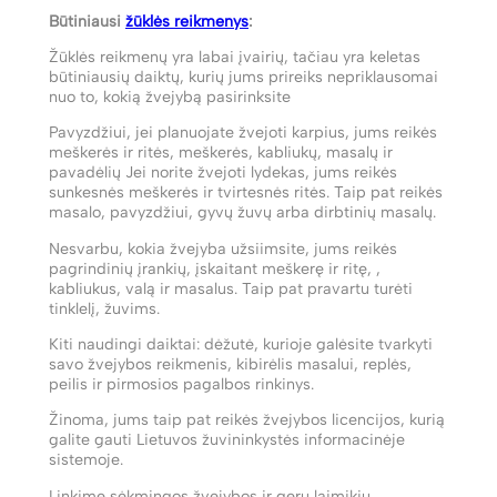
Būtiniausi
žūklės reikmenys
:
Žūklės reikmenų yra labai įvairių, tačiau yra keletas
būtiniausių daiktų, kurių jums prireiks nepriklausomai
nuo to, kokią žvejybą pasirinksite
Pavyzdžiui, jei planuojate žvejoti karpius, jums reikės
meškerės ir ritės, meškerės, kabliukų, masalų ir
pavadėlių Jei norite žvejoti lydekas, jums reikės
sunkesnės meškerės ir tvirtesnės ritės. Taip pat reikės
masalo, pavyzdžiui, gyvų žuvų arba dirbtinių masalų.
Nesvarbu, kokia žvejyba užsiimsite, jums reikės
pagrindinių įrankių, įskaitant meškerę ir ritę, ,
kabliukus, valą ir masalus. Taip pat pravartu turėti
tinklelį, žuvims.
Kiti naudingi daiktai: dėžutė, kurioje galėsite tvarkyti
savo žvejybos reikmenis, kibirėlis masalui, replės,
peilis ir pirmosios pagalbos rinkinys.
Žinoma, jums taip pat reikės žvejybos licencijos, kurią
galite gauti Lietuvos žuvininkystės informacinėje
sistemoje.
Linkime sėkmingos žvejybos ir gerų laimikių.