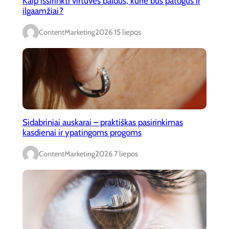
Kaip išsirinkti virtuvės baldus, kurie bus patogūs ir
ilgaamžiai?
ContentMarketing
2026 15 liepos
Sidabriniai auskarai – praktiškas pasirinkimas
kasdienai ir ypatingoms progoms
ContentMarketing
2026 7 liepos