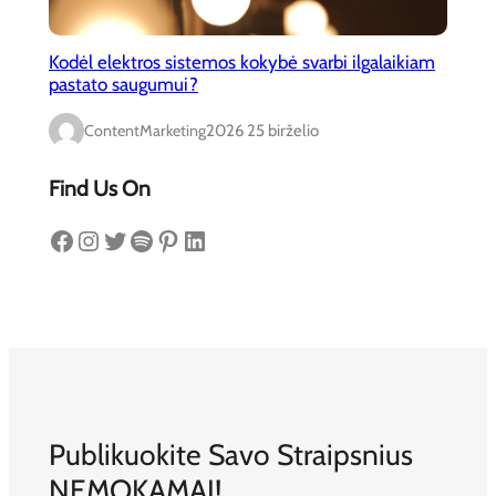
Kodėl elektros sistemos kokybė svarbi ilgalaikiam
pastato saugumui?
ContentMarketing
2026 25 birželio
Find Us On
Facebook
Instagram
Twitter
Spotify
Pinterest
LinkedIn
Publikuokite Savo Straipsnius
NEMOKAMAI!