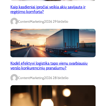
Kaip kasdieniai įpročiai veikia akių savijautą ir
regėjimo komfortą?
ContentMarketing
2026 29 birželio
Kodėl efektyvi logistika tapo vienu svarbiausių
verslo konkurencinių pranašumų?
ContentMarketing
2026 28 birželio