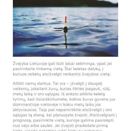
Žvejyba Lietuvoje gali būti labai sėkminga, ypač jei
pasirinksite tinkamą vietą. Štai keletas dalykų, į
kuriuos reikėtų atsižvelgti renkantis žvejybos vietą:
Atlikti namų darbus. Tai yra – įžvelgti į daugelį
veiksnių, įskaitant žuvų, kurias tikitės pagauti, rūšį,
metų laiką ir oro sąlygas. Iš anksto atlikite keletą
tyrimų, kad išsiaiškintumėte, kokios žuvys gyvena jus
dominančioje vietovėje ir kokiu metų laiku jos
aktyviausios. Taip pat nepamirškite atsižvelgti į oro
sąlygas tą dieną, kai planuojate žvejoti. Atsižvelgiant į
prognozę, pasirinkite vietą, kurioje galima pasislėpti
nuo vėjo arba saulės. Jei žvejoti pradedate pirmą
kartą, visada patartina vykti kartu su patyrusiu