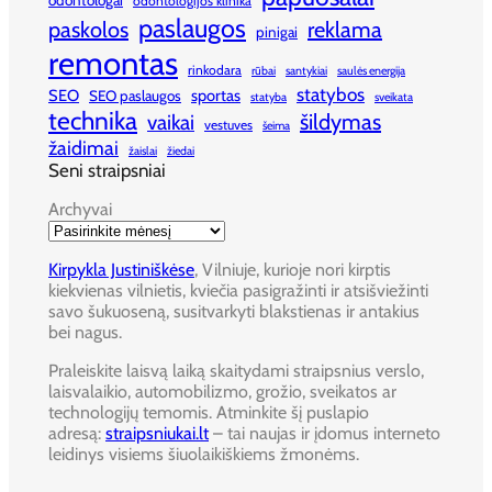
odontologai
odontologijos klinika
paslaugos
paskolos
reklama
pinigai
remontas
rinkodara
rūbai
santykiai
saulės energija
statybos
SEO
sportas
SEO paslaugos
statyba
sveikata
technika
šildymas
vaikai
vestuves
šeima
žaidimai
žaislai
žiedai
Seni straipsniai
Archyvai
Kirpykla Justiniškėse
, Vilniuje, kurioje nori kirptis
kiekvienas vilnietis, kviečia pasigražinti ir atsišviežinti
savo šukuoseną, susitvarkyti blakstienas ir antakius
bei nagus.
Praleiskite laisvą laiką skaitydami straipsnius verslo,
laisvalaikio, automobilizmo, grožio, sveikatos ar
technologijų temomis. Atminkite šį puslapio
adresą:
straipsniukai.lt
– tai naujas ir įdomus interneto
leidinys visiems šiuolaikiškiems žmonėms.