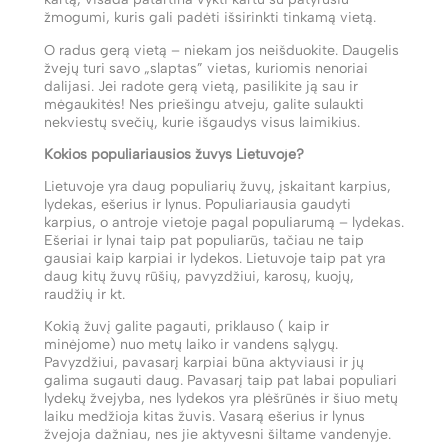
žmogumi, kuris gali padėti išsirinkti tinkamą vietą.
O radus gerą vietą – niekam jos neišduokite. Daugelis
žvejų turi savo „slaptas” vietas, kuriomis nenoriai
dalijasi. Jei radote gerą vietą, pasilikite ją sau ir
mėgaukitės! Nes priešingu atveju, galite sulaukti
nekviestų svečių, kurie išgaudys visus laimikius.
Kokios populiariausios žuvys Lietuvoje?
Lietuvoje yra daug populiarių žuvų, įskaitant karpius,
lydekas, ešerius ir lynus. Populiariausia gaudyti
karpius, o antroje vietoje pagal populiarumą – lydekas.
Ešeriai ir lynai taip pat populiarūs, tačiau ne taip
gausiai kaip karpiai ir lydekos. Lietuvoje taip pat yra
daug kitų žuvų rūšių, pavyzdžiui, karosų, kuojų,
raudžių ir kt.
Kokią žuvį galite pagauti, priklauso ( kaip ir
minėjome) nuo metų laiko ir vandens sąlygų.
Pavyzdžiui, pavasarį karpiai būna aktyviausi ir jų
galima sugauti daug. Pavasarį taip pat labai populiari
lydekų žvejyba, nes lydekos yra plėšrūnės ir šiuo metų
laiku medžioja kitas žuvis. Vasarą ešerius ir lynus
žvejoja dažniau, nes jie aktyvesni šiltame vandenyje.