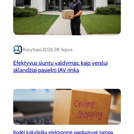
Rasytojas
2026 28 liepos
Efektyvus siuntų valdymas: kaip verslui
sklandžiai pasiekti JAV rinką
Kodėl kokybiška elektroninė parduotuvė tampa