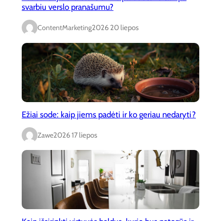
svarbiu verslo pranašumu?
ContentMarketing
2026 20 liepos
Ežiai sode: kaip jiems padėti ir ko geriau nedaryti?
Zawe
2026 17 liepos