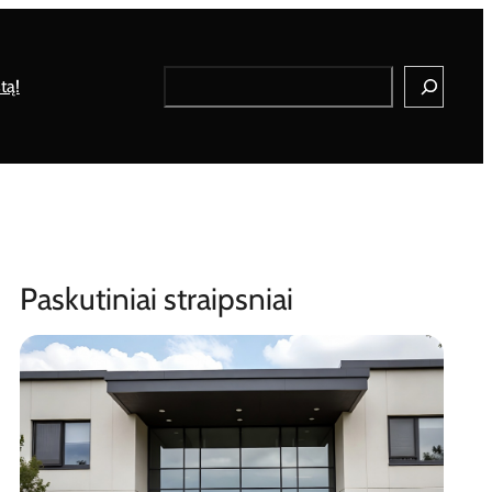
Search
tą!
Paskutiniai straipsniai