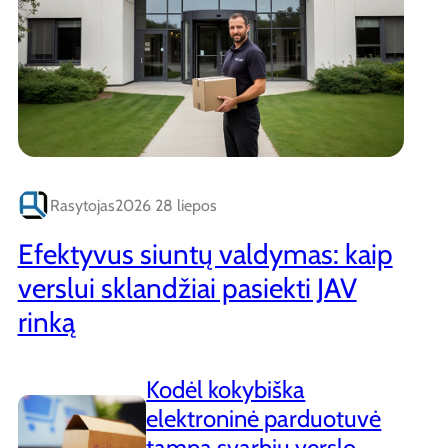
Rasytojas
2026 28 liepos
Efektyvus siuntų valdymas: kaip
verslui sklandžiai pasiekti JAV
rinką
Kodėl kokybiška
elektroninė parduotuvė
tampa svarbiu verslo