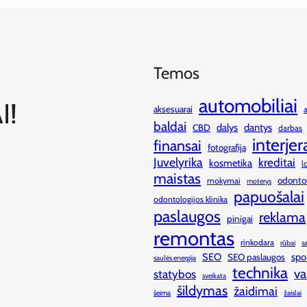
Temos
automobiliai
I!
aksesuarai
baldai
dalys
dantys
CBD
darbas
interjer
finansai
fotografija
Juvelyrika
kreditai
kosmetika
l
maistas
odonto
mokymai
moterys
papuošalai
odontologijos klinika
paslaugos
reklama
pinigai
remontas
rinkodara
rūbai
s
SEO
spo
SEO paslaugos
saulės energija
technika
va
statybos
sveikata
šildymas
žaidimai
šeima
žaislai