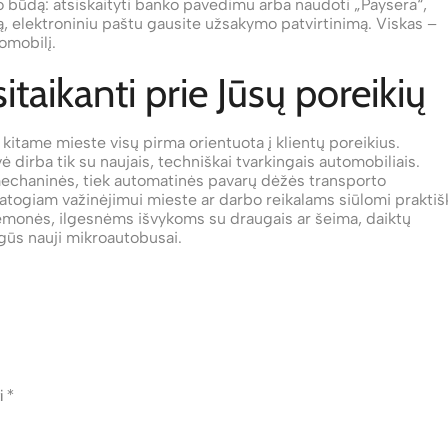
 būdą: atsiskaityti banko pavedimu arba naudoti „Paysera“,
 elektroniniu paštu gausite užsakymo patvirtinimą. Viskas –
tomobilį.
taikanti prie Jūsų poreikių
r kitame mieste visų pirma orientuota į klientų poreikius.
irba tik su naujais, techniškai tvarkingais automobiliais.
 mechaninės, tiek automatinės pavarų dėžės transporto
atogiam važinėjimui mieste ar darbo reikalams siūlomi praktiš
iemonės, ilgesnėms išvykoms su draugais ar šeima, daiktų
ogūs nauji mikroautobusai.
ti
*