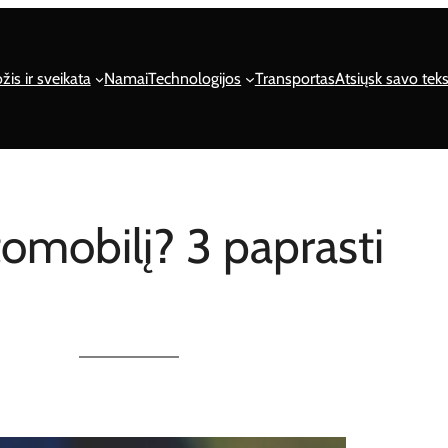
žis ir sveikata
Namai
Technologijos
Transportas
Atsiųsk savo teks
tomobilį? 3 paprasti