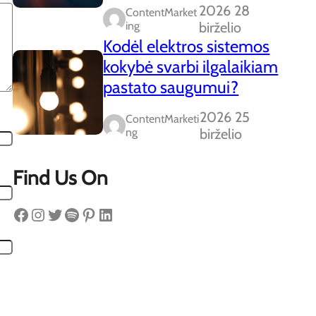
2026 28
ContentMarket
Ing
birželio
Kodėl elektros sistemos
kokybė svarbi ilgalaikiam
pastato saugumui?
2026 25
ContentMarketi
Ng
birželio
Find Us On
Facebook
Instagram
Twitter
Spotify
Pinterest
LinkedIn