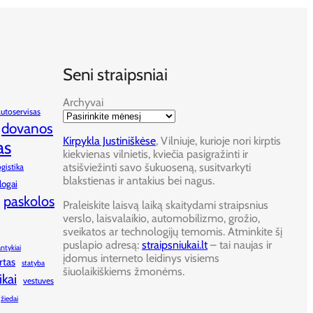
Seni straipsniai
Archyvai
autoservisas
dovanos
Kirpykla Justiniškėse
, Vilniuje, kurioje nori kirptis
as
kiekvienas vilnietis, kviečia pasigražinti ir
atsišviežinti savo šukuoseną, susitvarkyti
ogistika
blakstienas ir antakius bei nagus.
logai
paskolos
Praleiskite laisvą laiką skaitydami straipsnius
verslo, laisvalaikio, automobilizmo, grožio,
sveikatos ar technologijų temomis. Atminkite šį
puslapio adresą:
straipsniukai.lt
– tai naujas ir
antykiai
įdomus interneto leidinys visiems
rtas
statyba
šiuolaikiškiems žmonėms.
ikai
vestuves
žiedai