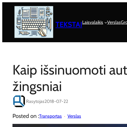
Eiti
prie
turinio
Laisvalaikis
Verslas
Gro
TEKSTAI
Kaip išsinuomoti au
žingsniai
Rasytojas
2018-07-22
Posted on :
Transportas
Verslas