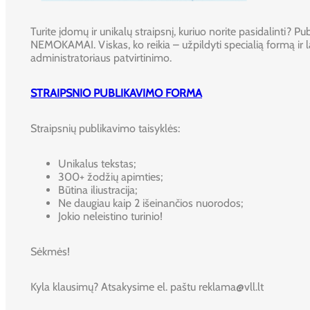
Turite įdomų ir unikalų straipsnį, kuriuo norite pasidalinti? Publ
NEMOKAMAI. Viskas, ko reikia – užpildyti specialią formą ir l
administratoriaus patvirtinimo.
STRAIPSNIO PUBLIKAVIMO FORMA
Straipsnių publikavimo taisyklės:
Unikalus tekstas;
300+ žodžių apimties;
Būtina iliustracija;
Ne daugiau kaip 2 išeinančios nuorodos;
Jokio neleistino turinio!
Sėkmės!
Kyla klausimų? Atsakysime el. paštu reklama@vll.lt