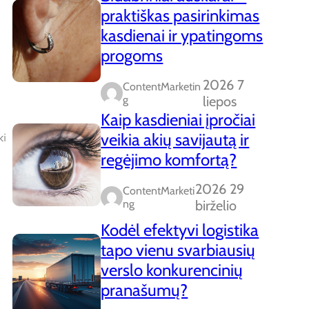
praktiškas pasirinkimas
kasdienai ir ypatingoms
progoms
2026 7
ContentMarketin
G
liepos
Kaip kasdieniai įpročiai
veikia akių savijautą ir
ki
regėjimo komfortą?
2026 29
ContentMarketi
Ng
birželio
Kodėl efektyvi logistika
tapo vienu svarbiausių
verslo konkurencinių
pranašumų?