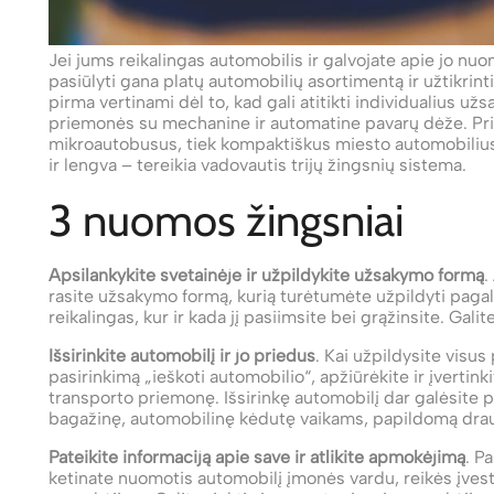
Jei jums reikalingas automobilis ir galvojate apie jo nuo
pasiūlyti gana platų automobilių asortimentą ir užtikrin
pirma vertinami dėl to, kad gali atitikti individualius už
priemonės su mechanine ir automatine pavarų dėže. Prik
mikroautobusus, tiek kompaktiškus miesto automobilius i
ir lengva – tereikia vadovautis trijų žingsnių sistema.
3 nuomos žingsniai
Apsilankykite svetainėje ir užpildykite užsakymo formą
.
rasite užsakymo formą, kurią turėtumėte užpildyti pagal
reikalingas, kur ir kada jį pasiimsite bei grąžinsite. Gali
Išsirinkite automobilį ir jo priedus
. Kai užpildysite visus
pasirinkimą „ieškoti automobilio“, apžiūrėkite ir įvertin
transporto priemonę. Išsirinkę automobilį dar galėsite p
bagažinę, automobilinę kėdutę vaikams, papildomą drau
Pateikite informaciją apie save ir atlikite apmokėjimą
. P
ketinate nuomotis automobilį įmonės vardu, reikės įvest