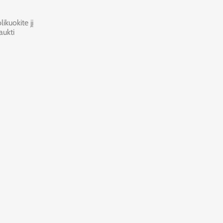
ikuokite jį
aukti