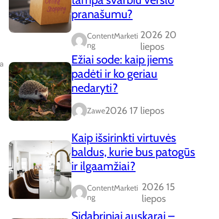
pranašumu?
2026 20
ContentMarketi
Ng
liepos
Ežiai sode: kaip jiems
a
padėti ir ko geriau
nedaryti?
2026 17 liepos
Zawe
Kaip išsirinkti virtuvės
baldus, kurie bus patogūs
ir ilgaamžiai?
2026 15
ContentMarketi
Ng
liepos
Sidabriniai auskarai –