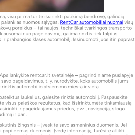
mą, visų pirma turite išsirinkti patikimą bendrovę, galinčią
ti palankias nuomos sąlygas.
RentCar automobiliai nuomai
visų
sakovų poreikius – tai naujos, techniškai tvarkingos transporto
lausomai nuo pageidavimų, galima rinktis tiek talpius
r prabangios klasės automobilį. Išsinuomoti juos itin paprast
 Apsilankykite rentcar.lt svetainėje – pagrindiniame puslapyje
 savo pageidavimus, t. y. nurodykite, koks automobilis jums
te rinktis automobilio atsiėmimo miestą ir vietą.
 pateiktus laukelius, galėsite rinktis automobilį. Paspauskite
kite visus paieškos rezultatus, kad išsirinktumėte tinkamiausią
asirinkti ir pageidaujamus priedus, pvz., navigaciją, stogo
dimą ir pan.
askutinis žingsnis – įveskite savo asmeninius duomenis. Jei
i papildomus duomenis. Įvedę informaciją, turėsite atlikti