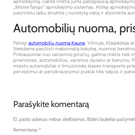
apmokėjimą. Galite rinktis jums patogiausią apmokėjimo
„MisterTango“ apmokėjimo sistemas. Atlikę apmokėjimą,
pasirinktu laiku atvykite į nurodytą vietą ir atsiimkite au
Automobilių nuoma, prisi
Patogi
automobilių nuoma Kaune
, Vilniuje, Klaipėdoje a
Siekdama pasiūlyti maksimalią kokybę, nuomos bendrovė d
Priklausomai nuo vairavimo įpročių, galima rinktis tiek
priemones, automobilius, varomus dyzeliu ar benzinu. P
miesto automobiliai ir limuzininės klasės transporto pr
pervežimui ar persikraustymui puikiai tiks talpūs ir pat
Parašykite komentarą
El. pašto adresas nebus skelbiamas.
Būtini laukeliai pažymė
Komentaras
*