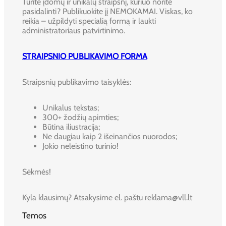
Turite įdomų ir unikalų straipsnį, kuriuo norite
pasidalinti? Publikuokite jį NEMOKAMAI. Viskas, ko
reikia – užpildyti specialią formą ir laukti
administratoriaus patvirtinimo.
STRAIPSNIO PUBLIKAVIMO FORMA
Straipsnių publikavimo taisyklės:
Unikalus tekstas;
300+ žodžių apimties;
Būtina iliustracija;
Ne daugiau kaip 2 išeinančios nuorodos;
Jokio neleistino turinio!
Sėkmės!
Kyla klausimų? Atsakysime el. paštu reklama@vll.lt
Temos