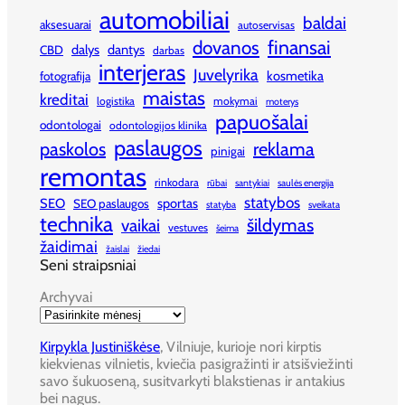
automobiliai
baldai
aksesuarai
autoservisas
finansai
dovanos
dalys
dantys
CBD
darbas
interjeras
Juvelyrika
kosmetika
fotografija
maistas
kreditai
logistika
mokymai
moterys
papuošalai
odontologai
odontologijos klinika
paslaugos
paskolos
reklama
pinigai
remontas
rinkodara
rūbai
santykiai
saulės energija
statybos
SEO
sportas
SEO paslaugos
statyba
sveikata
technika
šildymas
vaikai
vestuves
šeima
žaidimai
žaislai
žiedai
Seni straipsniai
Archyvai
Kirpykla Justiniškėse
, Vilniuje, kurioje nori kirptis
kiekvienas vilnietis, kviečia pasigražinti ir atsišviežinti
savo šukuoseną, susitvarkyti blakstienas ir antakius
bei nagus.