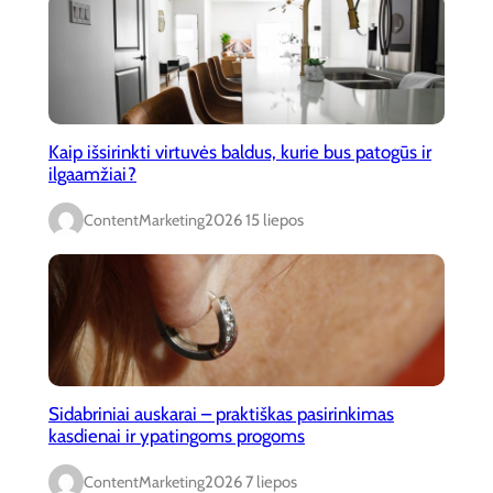
Kaip išsirinkti virtuvės baldus, kurie bus patogūs ir
ilgaamžiai?
ContentMarketing
2026 15 liepos
Sidabriniai auskarai – praktiškas pasirinkimas
kasdienai ir ypatingoms progoms
ContentMarketing
2026 7 liepos