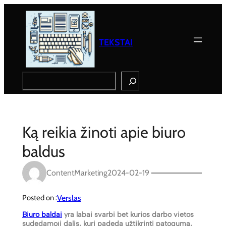
Eiti
prie
turinio
TEKSTAI
Search
Ką reikia žinoti apie biuro
baldus
ContentMarketing
2024-02-19
Verslas
Posted on :
Biuro baldai
yra labai svarbi bet kurios darbo vietos
sudedamoji dalis, kuri padeda užtikrinti patogumą,