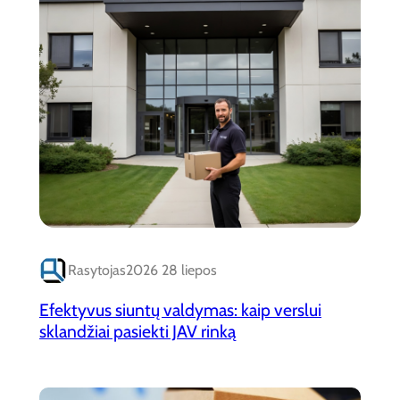
Rasytojas
2026 28 liepos
Efektyvus siuntų valdymas: kaip verslui
sklandžiai pasiekti JAV rinką