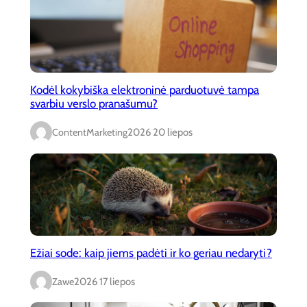
Kodėl kokybiška elektroninė parduotuvė tampa
svarbiu verslo pranašumu?
ContentMarketing
2026 20 liepos
Ežiai sode: kaip jiems padėti ir ko geriau nedaryti?
Zawe
2026 17 liepos