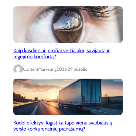
Kaip kasdieniai įpročiai veikia akių savijautą ir
regėjimo komfortą?
ContentMarketing
2026 29 birželio
Kodėl efektyvi logistika tapo vienu svarbiausių
verslo konkurencinių pranašumų?