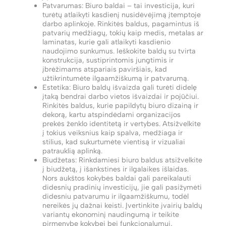
Patvarumas: Biuro baldai – tai investicija, kuri
turėtų atlaikyti kasdienį nusidėvėjimą įtemptoje
darbo aplinkoje. Rinkitės baldus, pagamintus iš
patvarių medžiagų, tokių kaip medis, metalas ar
laminatas, kurie gali atlaikyti kasdienio
naudojimo sunkumus. Ieškokite baldų su tvirta
konstrukcija, sustiprintomis jungtimis ir
įbrėžimams atspariais paviršiais, kad
užtikrintumėte ilgaamžiškumą ir patvarumą.
Estetika: Biuro baldų išvaizda gali turėti didelę
įtaką bendrai darbo vietos išvaizdai ir pojūčiui.
Rinkitės baldus, kurie papildytų biuro dizainą ir
dekorą, kartu atspindėdami organizacijos
prekės ženklo identitetą ir vertybes. Atsižvelkite
į tokius veiksnius kaip spalva, medžiaga ir
stilius, kad sukurtumėte vientisą ir vizualiai
patrauklią aplinką.
Biudžetas: Rinkdamiesi biuro baldus atsižvelkite
į biudžetą, į išankstines ir ilgalaikes išlaidas.
Nors aukštos kokybės baldai gali pareikalauti
didesnių pradinių investicijų, jie gali pasižymėti
didesniu patvarumu ir ilgaamžiškumu, todėl
nereikės jų dažnai keisti. Įvertinkite įvairių baldų
variantų ekonominį naudingumą ir teikite
pirmenybę kokybei bei funkcionalumui,