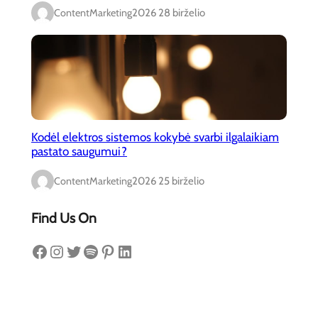
ContentMarketing
2026 28 birželio
Kodėl elektros sistemos kokybė svarbi ilgalaikiam
pastato saugumui?
ContentMarketing
2026 25 birželio
Find Us On
Facebook
Instagram
Twitter
Spotify
Pinterest
LinkedIn