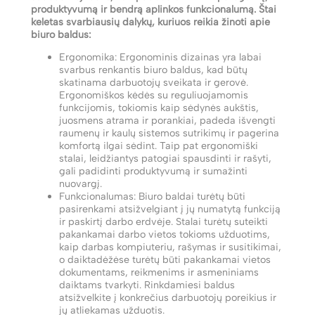
produktyvumą ir bendrą aplinkos funkcionalumą. Štai
keletas svarbiausių dalykų, kuriuos reikia žinoti apie
biuro baldus:
Ergonomika: Ergonominis dizainas yra labai
svarbus renkantis biuro baldus, kad būtų
skatinama darbuotojų sveikata ir gerovė.
Ergonomiškos kėdės su reguliuojamomis
funkcijomis, tokiomis kaip sėdynės aukštis,
juosmens atrama ir porankiai, padeda išvengti
raumenų ir kaulų sistemos sutrikimų ir pagerina
komfortą ilgai sėdint. Taip pat ergonomiški
stalai, leidžiantys patogiai spausdinti ir rašyti,
gali padidinti produktyvumą ir sumažinti
nuovargį.
Funkcionalumas: Biuro baldai turėtų būti
pasirenkami atsižvelgiant į jų numatytą funkciją
ir paskirtį darbo erdvėje. Stalai turėtų suteikti
pakankamai darbo vietos tokioms užduotims,
kaip darbas kompiuteriu, rašymas ir susitikimai,
o daiktadėžėse turėtų būti pakankamai vietos
dokumentams, reikmenims ir asmeniniams
daiktams tvarkyti. Rinkdamiesi baldus
atsižvelkite į konkrečius darbuotojų poreikius ir
jų atliekamas užduotis.