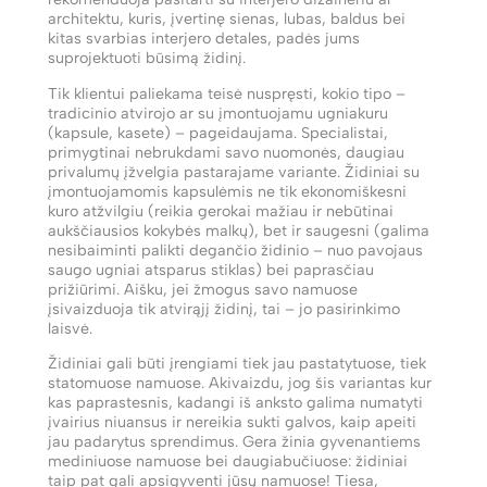
architektu, kuris, įvertinę sienas, lubas, baldus bei
kitas svarbias interjero detales, padės jums
suprojektuoti būsimą židinį.
Tik klientui paliekama teisė nuspręsti, kokio tipo –
tradicinio atvirojo ar su įmontuojamu ugniakuru
(kapsule, kasete) – pageidaujama. Specialistai,
primygtinai nebrukdami savo nuomonės, daugiau
privalumų įžvelgia pastarajame variante. Židiniai su
įmontuojamomis kapsulėmis ne tik ekonomiškesni
kuro atžvilgiu (reikia gerokai mažiau ir nebūtinai
aukščiausios kokybės malkų), bet ir saugesni (galima
nesibaiminti palikti degančio židinio – nuo pavojaus
saugo ugniai atsparus stiklas) bei paprasčiau
prižiūrimi. Aišku, jei žmogus savo namuose
įsivaizduoja tik atvirąjį židinį, tai – jo pasirinkimo
laisvė.
Židiniai gali būti įrengiami tiek jau pastatytuose, tiek
statomuose namuose. Akivaizdu, jog šis variantas kur
kas paprastesnis, kadangi iš anksto galima numatyti
įvairius niuansus ir nereikia sukti galvos, kaip apeiti
jau padarytus sprendimus. Gera žinia gyvenantiems
mediniuose namuose bei daugiabučiuose: židiniai
taip pat gali apsigyventi jūsų namuose! Tiesa,