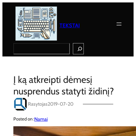
Eiti
prie
turinio
TEKSTAI
Search
Į ką atkreipti dėmesį
nusprendus statyti židinį?
Rasytojas
2019-07-20
Namai
Posted on :