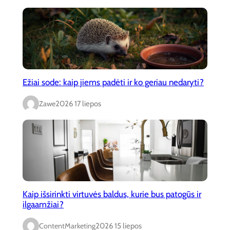
Ežiai sode: kaip jiems padėti ir ko geriau nedaryti?
Zawe
2026 17 liepos
Kaip išsirinkti virtuvės baldus, kurie bus patogūs ir
ilgaamžiai?
ContentMarketing
2026 15 liepos