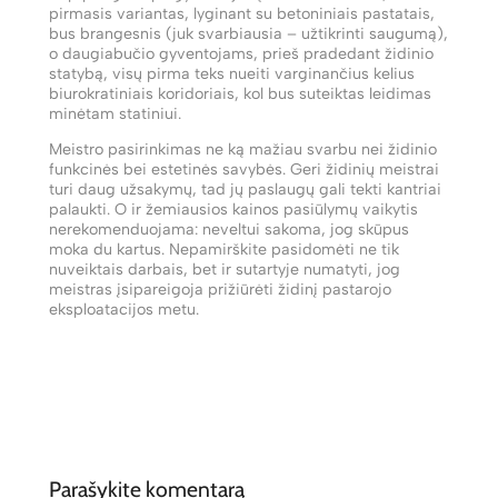
pirmasis variantas, lyginant su betoniniais pastatais,
bus brangesnis (juk svarbiausia – užtikrinti saugumą),
o daugiabučio gyventojams, prieš pradedant židinio
statybą, visų pirma teks nueiti varginančius kelius
biurokratiniais koridoriais, kol bus suteiktas leidimas
minėtam statiniui.
Meistro pasirinkimas ne ką mažiau svarbu nei židinio
funkcinės bei estetinės savybės. Geri židinių meistrai
turi daug užsakymų, tad jų paslaugų gali tekti kantriai
palaukti. O ir žemiausios kainos pasiūlymų vaikytis
nerekomenduojama: neveltui sakoma, jog skūpus
moka du kartus. Nepamirškite pasidomėti ne tik
nuveiktais darbais, bet ir sutartyje numatyti, jog
meistras įsipareigoja prižiūrėti židinį pastarojo
eksploatacijos metu.
Parašykite komentarą