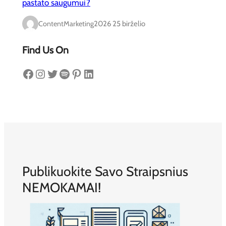
pastato saugumui?
ContentMarketing
2026 25 birželio
Find Us On
Facebook
Instagram
Twitter
Spotify
Pinterest
LinkedIn
Publikuokite Savo Straipsnius
NEMOKAMAI!