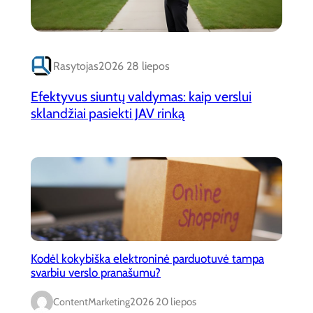
Rasytojas
2026 28 liepos
Efektyvus siuntų valdymas: kaip verslui
sklandžiai pasiekti JAV rinką
Kodėl kokybiška elektroninė parduotuvė tampa
svarbiu verslo pranašumu?
ContentMarketing
2026 20 liepos