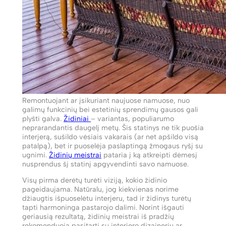
Remontuojant ar įsikuriant naujuose namuose, nuo
galimų funkcinių bei estetinių sprendimų gausos gali
plyšti galva.
Židiniai
– variantas, populiarumo
neprarandantis daugelį metų. Šis statinys ne tik puošia
interjerą, sušildo vėsiais vakarais (ar net apšildo visą
patalpą), bet ir puoselėja paslaptingą žmogaus ryšį su
ugnimi.
Židinių meistrai
pataria į ką atkreipti dėmesį
nusprendus šį statinį apgyvendinti savo namuose.
Visų pirma derėtų turėti viziją, kokio židinio
pageidaujama. Natūralu, jog kiekvienas norime
džiaugtis išpuoselėtu interjeru, tad ir židinys turėtų
tapti harmoninga pastarojo dalimi. Norint išgauti
geriausią rezultatą, židinių meistrai iš pradžių
rekomenduoja pasitarti su interjero dizaineriu ar