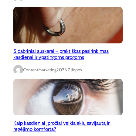
Sidabriniai auskarai – praktiškas pasirinkimas
kasdienai ir ypatingoms progoms
ContentMarketing
2026 7 liepos
Kaip kasdieniai įpročiai veikia akių savijautą ir
regėjimo komfortą?