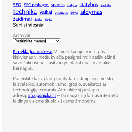
statybos
SEO
sportas
SEO paslaugos
statyba
sveikata
technika
šildymas
vaikai
vestuves
šeima
žaidimai
žaislai
žiedai
Seni straipsniai
Archyvai
Kirpykla Justiniškėse
, Vilniuje, kurioje nori kirptis
kiekvienas vilnietis, kviečia pasigražinti ir atsišviežinti
savo šukuoseną, susitvarkyti blakstienas ir antakius
bei nagus.
Praleiskite laisvą laiką skaitydami straipsnius verslo,
laisvalaikio, automobilizmo, grožio, sveikatos ar
technologijų temomis. Atminkite šį puslapio
adresą:
straipsniukai.lt
– tai naujas ir įdomus interneto
leidinys visiems šiuolaikiškiems žmonėms.