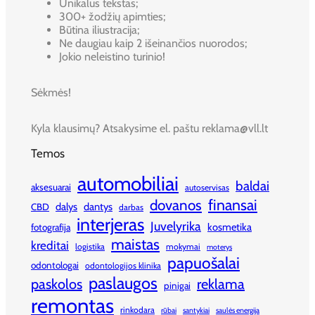
Unikalus tekstas;
300+ žodžių apimties;
Būtina iliustracija;
Ne daugiau kaip 2 išeinančios nuorodos;
Jokio neleistino turinio!
Sėkmės!
Kyla klausimų? Atsakysime el. paštu reklama@vll.lt
Temos
automobiliai
baldai
aksesuarai
autoservisas
finansai
dovanos
dalys
dantys
CBD
darbas
interjeras
Juvelyrika
kosmetika
fotografija
maistas
kreditai
logistika
mokymai
moterys
papuošalai
odontologai
odontologijos klinika
paslaugos
paskolos
reklama
pinigai
remontas
rinkodara
rūbai
santykiai
saulės energija