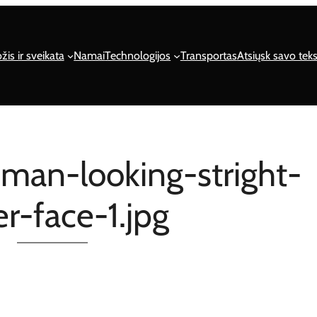
žis ir sveikata
Namai
Technologijos
Transportas
Atsiųsk savo teks
oman-looking-stright-
r-face-1.jpg