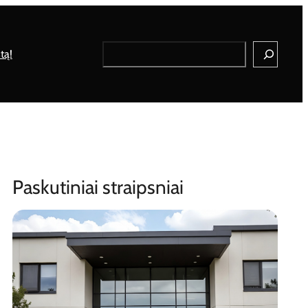
Search
tą!
Paskutiniai straipsniai