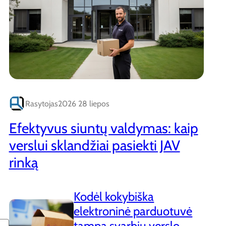
Rasytojas
2026 28 liepos
Efektyvus siuntų valdymas: kaip
verslui sklandžiai pasiekti JAV
rinką
Kodėl kokybiška
elektroninė parduotuvė
tampa svarbiu verslo