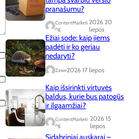
pranašumu?
2026 20
ContentMarketi
Ng
liepos
Ežiai sode: kaip jiems
padėti ir ko geriau
nedaryti?
2026 17 liepos
Zawe
Kaip išsirinkti virtuvės
baldus, kurie bus patogūs
ir ilgaamžiai?
2026 15
ContentMarketi
Ng
liepos
Sidabriniai auskarai –