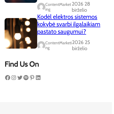
2026 28
ContentMarket
Ing
birželio
Kodėl elektros sistemos
kokybė svarbi ilgalaikiam
pastato saugumui?
2026 25
ContentMarketi
Ng
birželio
Find Us On
Facebook
Instagram
Twitter
Spotify
Pinterest
LinkedIn