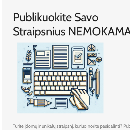
Publikuokite Savo
Straipsnius NEMOKAMA
Turite įdomų ir unikalų straipsnį, kuriuo norite pasidalinti? Publ