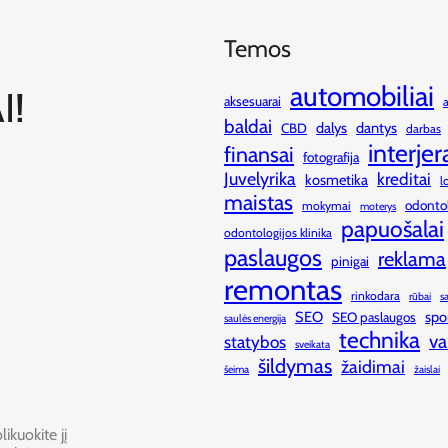
Temos
automobiliai
I!
aksesuarai
baldai
dalys
dantys
CBD
darbas
interjer
finansai
fotografija
Juvelyrika
kreditai
kosmetika
l
maistas
odonto
mokymai
moterys
papuošalai
odontologijos klinika
paslaugos
reklama
pinigai
remontas
rinkodara
rūbai
s
SEO
spo
SEO paslaugos
saulės energija
technika
va
statybos
sveikata
šildymas
žaidimai
šeima
žaislai
ikuokite jį