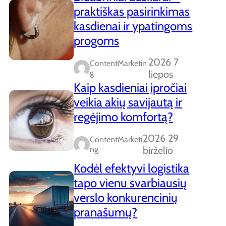
praktiškas pasirinkimas
kasdienai ir ypatingoms
progoms
2026 7
ContentMarketin
G
liepos
Kaip kasdieniai įpročiai
veikia akių savijautą ir
regėjimo komfortą?
2026 29
ContentMarketi
Ng
birželio
Kodėl efektyvi logistika
tapo vienu svarbiausių
verslo konkurencinių
pranašumų?