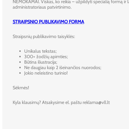
NEMOKAMAI. Viskas, ko reikia – užpildyti specialią formą ir l
administratoriaus patvirtinimo.
STRAIPSNIO PUBLIKAVIMO FORMA
Straipsnių publikavimo taisyklės:
Unikalus tekstas;
300+ žodžių apimties;
Būtina iliustracija;
Ne daugiau kaip 2 išeinančios nuorodos;
Jokio neleistino turinio!
Sėkmės!
Kyla klausimų? Atsakysime el. paštu reklama@vll.lt