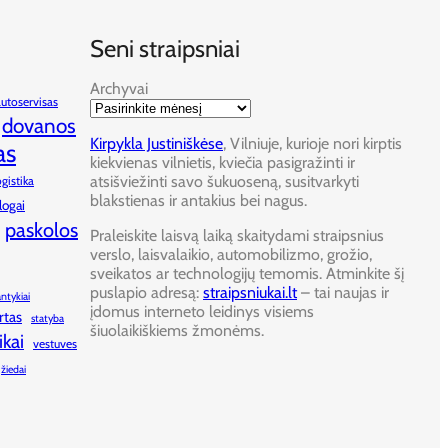
Seni straipsniai
Archyvai
autoservisas
dovanos
Kirpykla Justiniškėse
, Vilniuje, kurioje nori kirptis
as
kiekvienas vilnietis, kviečia pasigražinti ir
atsišviežinti savo šukuoseną, susitvarkyti
ogistika
blakstienas ir antakius bei nagus.
logai
paskolos
Praleiskite laisvą laiką skaitydami straipsnius
verslo, laisvalaikio, automobilizmo, grožio,
sveikatos ar technologijų temomis. Atminkite šį
puslapio adresą:
straipsniukai.lt
– tai naujas ir
antykiai
įdomus interneto leidinys visiems
rtas
statyba
šiuolaikiškiems žmonėms.
ikai
vestuves
žiedai