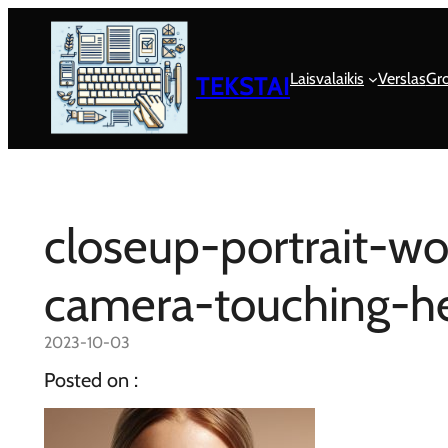
Eiti
prie
turinio
Laisvalaikis
Verslas
Gro
TEKSTAI
closeup-portrait-w
camera-touching-he
2023-10-03
Posted on :