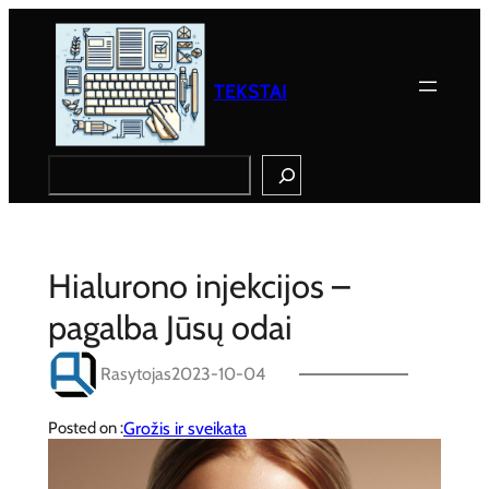
Eiti
prie
turinio
TEKSTAI
Search
Hialurono injekcijos –
pagalba Jūsų odai
Rasytojas
2023-10-04
Grožis ir sveikata
Posted on :