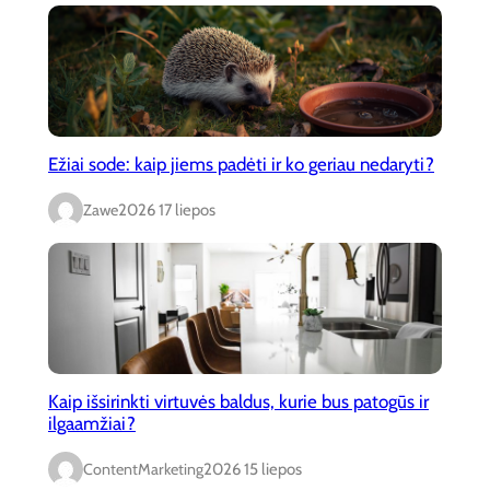
Ežiai sode: kaip jiems padėti ir ko geriau nedaryti?
Zawe
2026 17 liepos
Kaip išsirinkti virtuvės baldus, kurie bus patogūs ir
ilgaamžiai?
ContentMarketing
2026 15 liepos