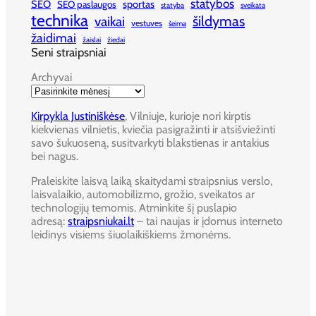
statybos
SEO
sportas
SEO paslaugos
statyba
sveikata
technika
šildymas
vaikai
vestuves
šeima
žaidimai
žaislai
žiedai
Seni straipsniai
Archyvai
Kirpykla Justiniškėse
, Vilniuje, kurioje nori kirptis
kiekvienas vilnietis, kviečia pasigražinti ir atsišviežinti
savo šukuoseną, susitvarkyti blakstienas ir antakius
bei nagus.
Praleiskite laisvą laiką skaitydami straipsnius verslo,
laisvalaikio, automobilizmo, grožio, sveikatos ar
technologijų temomis. Atminkite šį puslapio
adresą:
straipsniukai.lt
– tai naujas ir įdomus interneto
leidinys visiems šiuolaikiškiems žmonėms.