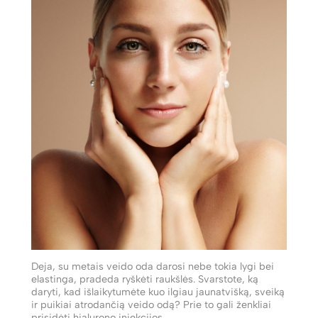
Deja, su metais veido oda darosi nebe tokia lygi bei
elastinga, pradeda ryškėti raukšlės. Svarstote, ką
daryti, kad išlaikytumėte kuo ilgiau jaunatvišką, sveiką
ir puikiai atrodančią veido odą? Prie to gali ženkliai
prisidėti hialurono injekcijos.