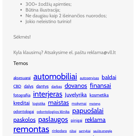
300+ žodžių apimties;
Būtina iliustracija;
Ne daugiau kaip 2 išeinančios nuorodos;
Jokio neleistino turinio!
Sėkmės!
Kyla klausimų? Atsakysime el. paštu reklama@vll.lt
Temos
automobiliai
baldai
aksesuarai
autoservisas
finansai
dovanos
dalys
dantys
CBD
darbas
interjeras
Juvelyrika
kosmetika
fotografija
maistas
kreditai
logistika
mokymai
moterys
papuošalai
odontologai
odontologijos klinika
paslaugos
paskolos
reklama
pinigai
remontas
rinkodara
rūbai
santykiai
saulės energija