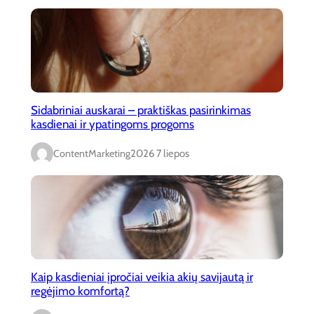
Sidabriniai auskarai – praktiškas pasirinkimas
kasdienai ir ypatingoms progoms
ContentMarketing
2026 7 liepos
Kaip kasdieniai įpročiai veikia akių savijautą ir
regėjimo komfortą?