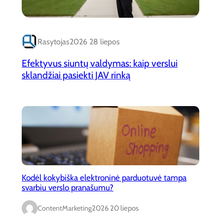
Rasytojas
2026 28 liepos
Efektyvus siuntų valdymas: kaip verslui
sklandžiai pasiekti JAV rinką
Kodėl kokybiška elektroninė parduotuvė tampa
svarbiu verslo pranašumu?
ContentMarketing
2026 20 liepos