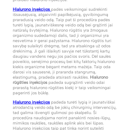
Hialurono injekcijos
padės veiksmingai sudrėkinti
išsausėjusią, atgaivinti papilkėjusią, gyvibingumą
praradusią veido odą. Taip pat ši procedūra padės
turėti lygią, jaunatviškesnę veido odą bei grąžinti jai
natūralų švytėjimą. Hialurono rūgštis yra žmogaus
organizmo sudedamoji dalis, tad ji organizmui yra
nesvetima ir gerai pažystama. Hialurono rūgštis turi
savybę sulaikyti drėgmę, tad yra atsakinga už odos
drėkinimą. Ji gali išlaikyti savyje net tūkstantį kartų
daugiau vandens negu jos pačios svoris. Dėl saulės
poveikio, senėjimo procesų bei kitų faktorių hialurono
kiekis organizme bėgant metams mažėja. Taip oda
darosi vis sausesnė, ji praranda stangrumą,
elastingumą, pradeda atsirasti raukšlės.
Hialurono
rūgšties injekcijos
padeda sugrąžinti veido odai
prarastą hialurono rūgšties kiekį ir taip veiksmingai
pagerinti jos būklę.
Hialurono injekcijos
padeda turėti lygią ir jaunatviškai
atrodančią veido odą be jokių chirurginių intervencijų,
tad galima išvengti gulimosi po skalpeliu. Ši
procedūra naudojama norint panakinti nosies-lūpų,
mimikos raukšles, raukšles aplink akis bei lūpas.
Hialurono injekcijos taip pat tinka norint suteikti