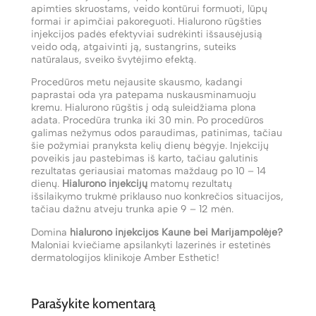
apimties skruostams, veido kontūrui formuoti, lūpų
formai ir apimčiai pakoreguoti. Hialurono rūgšties
injekcijos padės efektyviai sudrėkinti išsausėjusią
veido odą, atgaivinti ją, sustangrins, suteiks
natūralaus, sveiko švytėjimo efektą.
Procedūros metu nejausite skausmo, kadangi
paprastai oda yra patepama nuskausminamuoju
kremu. Hialurono rūgštis į odą suleidžiama plona
adata. Procedūra trunka iki 30 min. Po procedūros
galimas nežymus odos paraudimas, patinimas, tačiau
šie požymiai pranyksta kelių dienų bėgyje. Injekcijų
poveikis jau pastebimas iš karto, tačiau galutinis
rezultatas geriausiai matomas maždaug po 10 – 14
dienų.
Hialurono injekcijų
matomų rezultatų
išsilaikymo trukmė priklauso nuo konkrečios situacijos,
tačiau dažnu atveju trunka apie 9 – 12 mėn.
Domina
hialurono injekcijos Kaune bei Marijampolėje?
Maloniai kviečiame apsilankyti lazerinės ir estetinės
dermatologijos klinikoje Amber Esthetic!
Parašykite komentarą