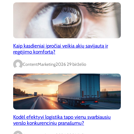
Kaip kasdieniai įpročiai veikia akių savijautą ir
regėjimo komfortą?
ContentMarketing
2026 29 birželio
Kodėl efektyvi logistika tapo vienu svarbiausių
verslo konkurencinių pranašumų?