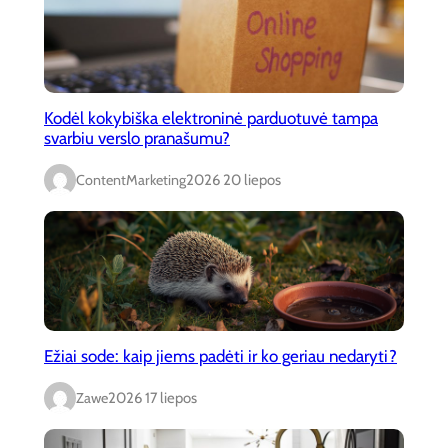
Kodėl kokybiška elektroninė parduotuvė tampa
svarbiu verslo pranašumu?
ContentMarketing
2026 20 liepos
Ežiai sode: kaip jiems padėti ir ko geriau nedaryti?
Zawe
2026 17 liepos