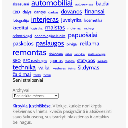
automobiliai
baldai
aksesuarai
autoservisas
finansai
dovanos
dalys
dantys
CBD
darbas
interjeras
Juvelyrika
kosmetika
fotografija
maistas
kreditai
logistika
mokymai
moterys
papuošalai
odontologai
odontologijos klinika
paslaugos
paskolos
reklama
pinigai
remontas
rinkodara
rūbai
santykiai
saulės energija
statybos
SEO
sportas
SEO paslaugos
statyba
sveikata
technika
šildymas
vaikai
vestuves
šeima
žaidimai
žaislai
žiedai
Seni straipsniai
Archyvai
Kirpykla Justiniškėse
, Vilniuje, kurioje nori kirptis
kiekvienas vilnietis, kviečia pasigražinti ir atsišviežinti
savo šukuoseną, susitvarkyti blakstienas ir antakius
bei nagus.