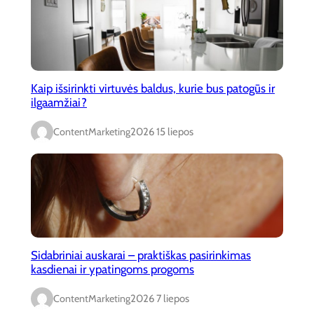
Kaip išsirinkti virtuvės baldus, kurie bus patogūs ir
ilgaamžiai?
ContentMarketing
2026 15 liepos
Sidabriniai auskarai – praktiškas pasirinkimas
kasdienai ir ypatingoms progoms
ContentMarketing
2026 7 liepos