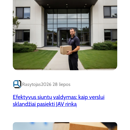
Rasytojas
2026 28 liepos
Efektyvus siuntų valdymas: kaip verslui
sklandžiai pasiekti JAV rinką