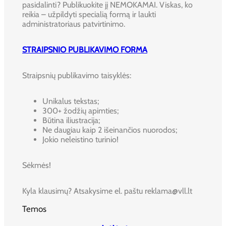
pasidalinti? Publikuokite jį NEMOKAMAI. Viskas, ko
reikia – užpildyti specialią formą ir laukti
administratoriaus patvirtinimo.
STRAIPSNIO PUBLIKAVIMO FORMA
Straipsnių publikavimo taisyklės:
Unikalus tekstas;
300+ žodžių apimties;
Būtina iliustracija;
Ne daugiau kaip 2 išeinančios nuorodos;
Jokio neleistino turinio!
Sėkmės!
Kyla klausimų? Atsakysime el. paštu reklama@vll.lt
Temos