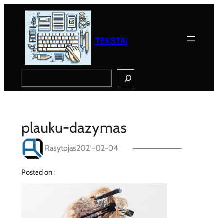
Eiti
prie
turinio
TEKSTAI
Search
plauku-dazymas
Rasytojas
2021-02-04
Posted on :