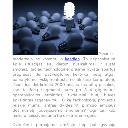
Pasaulis
modernėja ne kasmet, o
kasdien
. To nepasakytum
apie situacijas, kai daromi nusikaltimai ir žūsta
žmonės, tačiau technologine prasme vyksta spartus
progresas. Jei pažvelgtume keliolika metų atgal,
pamatytume ryškų kontrastą ne tik tarp kompiuterių
išvaizdos. Jei kokiais 2000-aisiais kas būtų pasakęs,
kad telefonų flagmanai turės po 3–4 gigabaitus
operatyviosios atminties, tikriausiai būtų buvęs
apkaltintas raganavimu… O ką technologijų proveržis
reiškia mums, antrąjį dvidešimt pirmojo amžiaus
dešimtmetį įpusėjusiems žmonėms? Ogi tai, kad
niekaip neišsiverstume be elektros energijos.
Dvidešimt pirmajame amžiuje taip pat gyvuoja