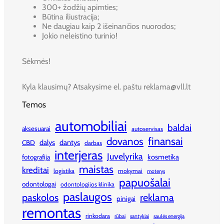
300+ žodžių apimties;
Būtina iliustracija;
Ne daugiau kaip 2 išeinančios nuorodos;
Jokio neleistino turinio!
Sėkmės!
Kyla klausimų? Atsakysime el. paštu reklama@vll.lt
Temos
automobiliai
baldai
aksesuarai
autoservisas
finansai
dovanos
dalys
dantys
CBD
darbas
interjeras
Juvelyrika
kosmetika
fotografija
maistas
kreditai
logistika
mokymai
moterys
papuošalai
odontologai
odontologijos klinika
paslaugos
paskolos
reklama
pinigai
remontas
rinkodara
rūbai
santykiai
saulės energija