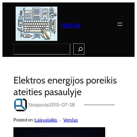
Eiti
prie
turinio
TEKSTAI
Search
Elektros energijos poreikis
ateities pasaulyje
Straipsniai
2015-07-28
Laisvalaikis
Verslas
Posted on :