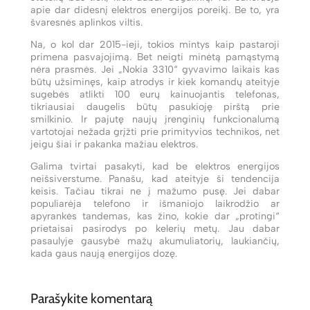
apie dar didesnį elektros energijos poreikį. Be to, yra
švaresnės aplinkos viltis.
Na, o kol dar 2015-ieji, tokios mintys kaip pastaroji
primena pasvajojimą. Bet neigti minėtą pamąstymą
nėra prasmės. Jei „Nokia 3310“ gyvavimo laikais kas
būtų užsiminęs, kaip atrodys ir kiek komandų ateityje
sugebės atlikti 100 eurų kainuojantis telefonas,
tikriausiai daugelis būtų pasukioję pirštą prie
smilkinio. Ir pajutę naujų įrenginių funkcionalumą
vartotojai nežada grįžti prie primityvios technikos, net
jeigu šiai ir pakanka mažiau elektros.
Galima tvirtai pasakyti, kad be elektros energijos
neišsiverstume. Panašu, kad ateityje ši tendencija
keisis. Tačiau tikrai ne į mažumo pusę. Jei dabar
populiarėja telefono ir išmaniojo laikrodžio ar
apyrankės tandemas, kas žino, kokie dar „protingi“
prietaisai pasirodys po kelerių metų. Jau dabar
pasaulyje gausybė mažų akumuliatorių, laukiančių,
kada gaus naują energijos dozę.
Parašykite komentarą