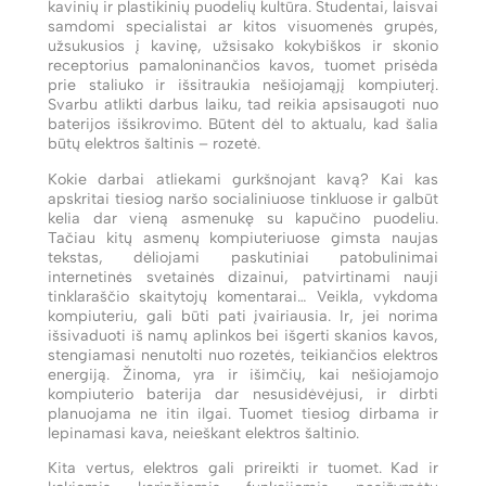
kavinių ir plastikinių puodelių kultūra. Studentai, laisvai
samdomi specialistai ar kitos visuomenės grupės,
užsukusios į kavinę, užsisako kokybiškos ir skonio
receptorius pamaloninančios kavos, tuomet prisėda
prie staliuko ir išsitraukia nešiojamąjį kompiuterį.
Svarbu atlikti darbus laiku, tad reikia apsisaugoti nuo
baterijos išsikrovimo. Būtent dėl to aktualu, kad šalia
būtų elektros šaltinis – rozetė.
Kokie darbai atliekami gurkšnojant kavą? Kai kas
apskritai tiesiog naršo socialiniuose tinkluose ir galbūt
kelia dar vieną asmenukę su kapučino puodeliu.
Tačiau kitų asmenų kompiuteriuose gimsta naujas
tekstas, dėliojami paskutiniai patobulinimai
internetinės svetainės dizainui, patvirtinami nauji
tinklaraščio skaitytojų komentarai… Veikla, vykdoma
kompiuteriu, gali būti pati įvairiausia. Ir, jei norima
išsivaduoti iš namų aplinkos bei išgerti skanios kavos,
stengiamasi nenutolti nuo rozetės, teikiančios elektros
energiją. Žinoma, yra ir išimčių, kai nešiojamojo
kompiuterio baterija dar nesusidėvėjusi, ir dirbti
planuojama ne itin ilgai. Tuomet tiesiog dirbama ir
lepinamasi kava, neieškant elektros šaltinio.
Kita vertus, elektros gali prireikti ir tuomet. Kad ir