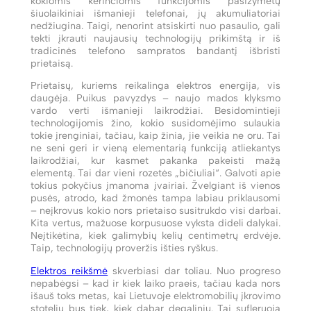
kokiomis kerinčiomis funkcijomis pasižymėtų
šiuolaikiniai išmanieji telefonai, jų akumuliatoriai
nedžiugina. Taigi, nenorint atsiskirti nuo pasaulio, gali
tekti įkrauti naujausių technologijų prikimštą ir iš
tradicinės telefono sampratos bandantį išbristi
prietaisą.
Prietaisų, kuriems reikalinga elektros energija, vis
daugėja. Puikus pavyzdys – naujo mados klyksmo
vardo verti išmanieji laikrodžiai. Besidomintieji
technologijomis žino, kokio susidomėjimo sulaukia
tokie įrenginiai, tačiau, kaip žinia, jie veikia ne oru. Tai
ne seni geri ir vieną elementarią funkciją atliekantys
laikrodžiai, kur kasmet pakanka pakeisti mažą
elementą. Tai dar vieni rozetės „bičiuliai“. Galvoti apie
tokius pokyčius įmanoma įvairiai. Žvelgiant iš vienos
pusės, atrodo, kad žmonės tampa labiau priklausomi
– neįkrovus kokio nors prietaiso susitrukdo visi darbai.
Kita vertus, mažuose korpusuose vyksta dideli dalykai.
Neįtikėtina, kiek galimybių kelių centimetrų erdvėje.
Taip, technologijų proveržis išties ryškus.
Elektros reikšmė
skverbiasi dar toliau. Nuo progreso
nepabėgsi – kad ir kiek laiko praeis, tačiau kada nors
išauš toks metas, kai Lietuvoje elektromobilių įkrovimo
stotelių bus tiek, kiek dabar degalinių. Tai sufleruoja