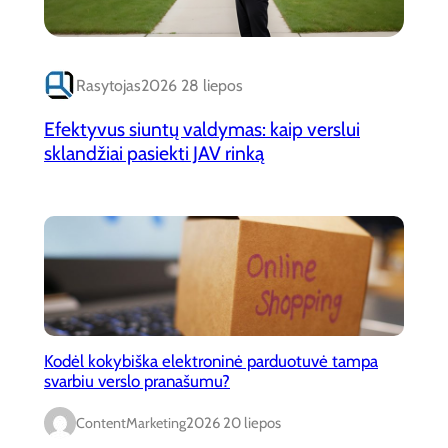
Rasytojas
2026 28 liepos
Efektyvus siuntų valdymas: kaip verslui
sklandžiai pasiekti JAV rinką
Kodėl kokybiška elektroninė parduotuvė tampa
svarbiu verslo pranašumu?
ContentMarketing
2026 20 liepos