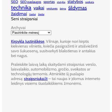
statybos
SEO
sportas
SEO paslaugos
statyba
sveikata
technika
šildymas
vaikai
vestuves
šeima
žaidimai
žaislai
žiedai
Seni straipsniai
Archyvai
Kirpykla Justiniškėse
, Vilniuje, kurioje nori kirptis
kiekvienas vilnietis, kviečia pasigražinti ir atsišviežinti
savo šukuoseną, susitvarkyti blakstienas ir antakius
bei nagus.
Praleiskite laisvą laiką skaitydami straipsnius verslo,
laisvalaikio, automobilizmo, grožio, sveikatos ar
technologijų temomis. Atminkite šį puslapio
adresą:
straipsniukai.lt
– tai naujas ir įdomus interneto
leidinys visiems šiuolaikiškiems žmonėms.