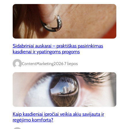
Sidabriniai auskarai – praktiškas pasirinkimas
kasdienai ir ypatingoms progoms
ContentMarketing
2026 7 liepos
Kaip kasdieniai įpročiai veikia akių savijautą ir
regėjimo komfortą?