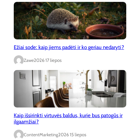
Ežiai sode: kaip jiems padėti ir ko geriau nedaryti?
Zawe
2026 17 liepos
Kaip išsirinkti virtuvės baldus, kurie bus patogūs ir
ilgaamžiai?
ContentMarketing
2026 15 liepos