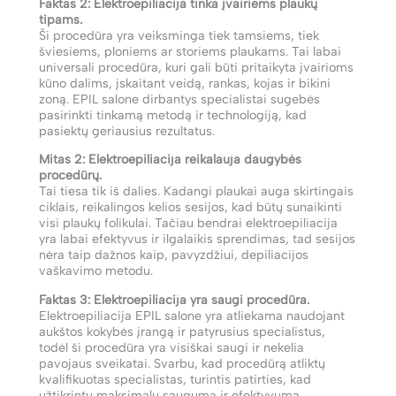
Faktas 2: Elektroepiliacija tinka įvairiems plaukų
tipams.
Ši procedūra yra veiksminga tiek tamsiems, tiek
šviesiems, ploniems ar storiems plaukams. Tai labai
universali procedūra, kuri gali būti pritaikyta įvairioms
kūno dalims, įskaitant veidą, rankas, kojas ir bikini
zoną. EPIL salone dirbantys specialistai sugebės
pasirinkti tinkamą metodą ir technologiją, kad
pasiektų geriausius rezultatus.
Mitas 2: Elektroepiliacija reikalauja daugybės
procedūrų.
Tai tiesa tik iš dalies. Kadangi plaukai auga skirtingais
ciklais, reikalingos kelios sesijos, kad būtų sunaikinti
visi plaukų folikulai. Tačiau bendrai elektroepiliacija
yra labai efektyvus ir ilgalaikis sprendimas, tad sesijos
nėra taip dažnos kaip, pavyzdžiui, depiliacijos
vaškavimo metodu.
Faktas 3: Elektroepiliacija yra saugi procedūra.
Elektroepiliacija EPIL salone yra atliekama naudojant
aukštos kokybės įrangą ir patyrusius specialistus,
todėl ši procedūra yra visiškai saugi ir nekelia
pavojaus sveikatai. Svarbu, kad procedūrą atliktų
kvalifikuotas specialistas, turintis patirties, kad
užtikrintų maksimalų saugumą ir efektyvumą.