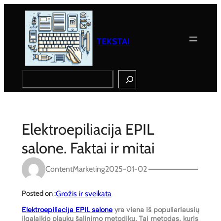
Eiti
prie
turinio
TEKSTAI
Search
Elektroepiliacija EPIL
salone. Faktai ir mitai
ContentMarketing
2025-01-02
Grožis ir sveikata
Posted on :
Elektroepiliacija EPIL salone
yra viena iš populiariausių
ilgalaikio plaukų šalinimo metodikų. Tai metodas, kuris