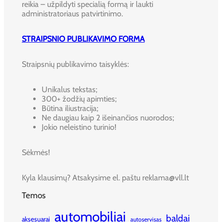
reikia – užpildyti specialią formą ir laukti
administratoriaus patvirtinimo.
STRAIPSNIO PUBLIKAVIMO FORMA
Straipsnių publikavimo taisyklės:
Unikalus tekstas;
300+ žodžių apimties;
Būtina iliustracija;
Ne daugiau kaip 2 išeinančios nuorodos;
Jokio neleistino turinio!
Sėkmės!
Kyla klausimų? Atsakysime el. paštu reklama@vll.lt
Temos
automobiliai
baldai
aksesuarai
autoservisas