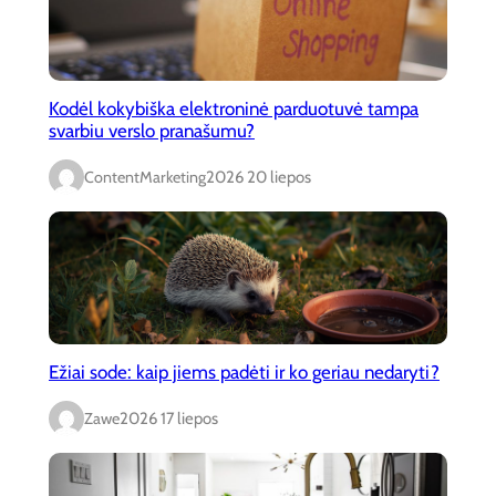
Kodėl kokybiška elektroninė parduotuvė tampa
svarbiu verslo pranašumu?
ContentMarketing
2026 20 liepos
Ežiai sode: kaip jiems padėti ir ko geriau nedaryti?
Zawe
2026 17 liepos