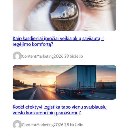
Kaip kasdieniai įpročiai veikia akių savijautą ir
regėjimo komfortą?
ContentMarketing
2026 29 birželio
Kodėl efektyvi logistika tapo vienu svarbiausių
verslo konkurencinių pranašumų?
ContentMarketing
2026 28 birželio