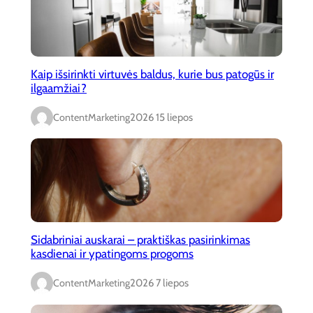
Kaip išsirinkti virtuvės baldus, kurie bus patogūs ir
ilgaamžiai?
ContentMarketing
2026 15 liepos
Sidabriniai auskarai – praktiškas pasirinkimas
kasdienai ir ypatingoms progoms
ContentMarketing
2026 7 liepos