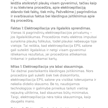
leidžia atsikratyti plaukų visam gyvenimui, tačiau kaip
ir su kiekviena procedūra, apie elektroepiliaciją
sklando tiek faktų, tiek mitų. Pažvelkime į pagrindinius
ir svarbiausius faktus bei klaidingus įsitikinimus apie
šią procedūrą.
Faktas 1: Elektroepiliacija yra ilgalaikis sprendimas.
Vienas iš pagrindinių elektroepiliacijos privalumų –
jos ilgalaikiškumas. Procedūros metu elektros impulsai
sunaikina plaukų folikulus, todėl plaukai nebeauga toje
vietoje. Tai reiškia, kad elektroepiliacija EPIL salone
gali suteikti ilgalaikius ir netgi visam gyvenimui
išliekamus rezultatus, jei procedūros atliekamos
tinkamai ir pakankamai kartų.
Mitas 1: Elektroepiliacija yra labai skausminga.
Tai dažnai pasitaikantis klaidingas įsitikinimas. Nors
procedūra gali sukelti šiek tiek diskomforto,
elektroepiliacija EPIL salone yra visiškai toleruojama ir
nekelia didelio skausmo. Be to, naudojamos
technologijos ir galimybė prireikus taikyti vietinę
nejautrą užtikrina, kad skausmas būtų minimalus.
Taigi, elektroepiliacija nėra tokia skausminga, kaip
daugelis mano.