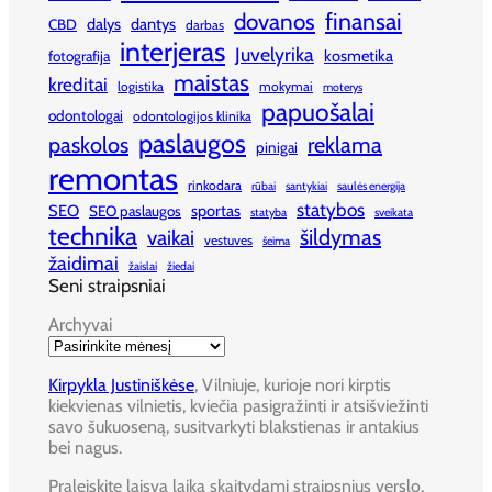
finansai
dovanos
dalys
dantys
CBD
darbas
interjeras
Juvelyrika
kosmetika
fotografija
maistas
kreditai
logistika
mokymai
moterys
papuošalai
odontologai
odontologijos klinika
paslaugos
paskolos
reklama
pinigai
remontas
rinkodara
rūbai
santykiai
saulės energija
statybos
SEO
sportas
SEO paslaugos
statyba
sveikata
technika
šildymas
vaikai
vestuves
šeima
žaidimai
žaislai
žiedai
Seni straipsniai
Archyvai
Kirpykla Justiniškėse
, Vilniuje, kurioje nori kirptis
kiekvienas vilnietis, kviečia pasigražinti ir atsišviežinti
savo šukuoseną, susitvarkyti blakstienas ir antakius
bei nagus.
Praleiskite laisvą laiką skaitydami straipsnius verslo,