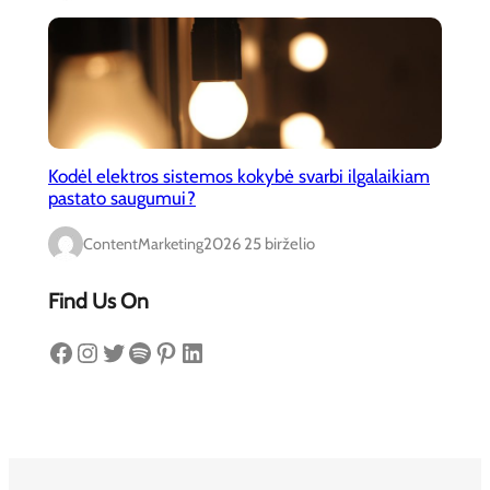
Kodėl elektros sistemos kokybė svarbi ilgalaikiam
pastato saugumui?
ContentMarketing
2026 25 birželio
Find Us On
Facebook
Instagram
Twitter
Spotify
Pinterest
LinkedIn