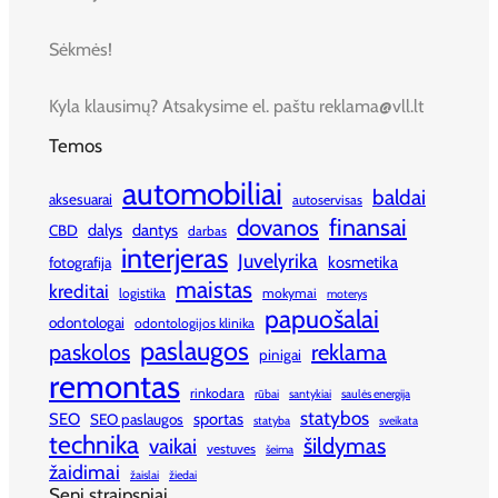
Sėkmės!
Kyla klausimų? Atsakysime el. paštu reklama@vll.lt
Temos
automobiliai
baldai
aksesuarai
autoservisas
finansai
dovanos
dalys
dantys
CBD
darbas
interjeras
Juvelyrika
kosmetika
fotografija
maistas
kreditai
logistika
mokymai
moterys
papuošalai
odontologai
odontologijos klinika
paslaugos
paskolos
reklama
pinigai
remontas
rinkodara
rūbai
santykiai
saulės energija
statybos
SEO
sportas
SEO paslaugos
statyba
sveikata
technika
šildymas
vaikai
vestuves
šeima
žaidimai
žaislai
žiedai
Seni straipsniai