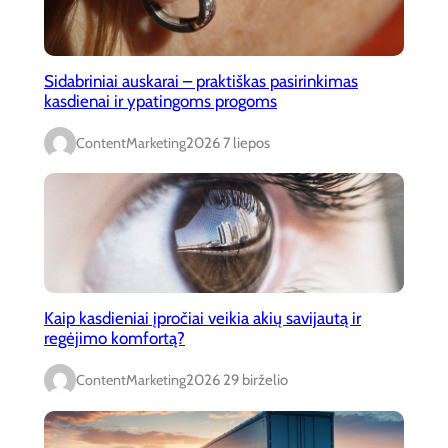
Sidabriniai auskarai – praktiškas pasirinkimas
kasdienai ir ypatingoms progoms
ContentMarketing
2026 7 liepos
Kaip kasdieniai įpročiai veikia akių savijautą ir
regėjimo komfortą?
ContentMarketing
2026 29 birželio