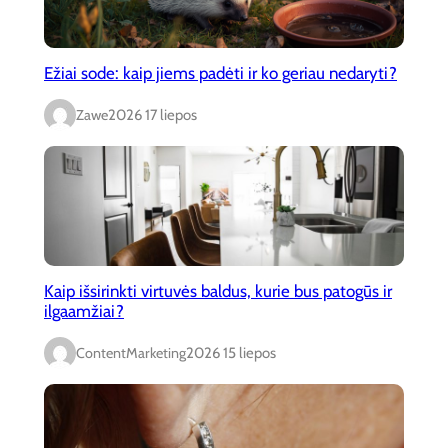
Ežiai sode: kaip jiems padėti ir ko geriau nedaryti?
Zawe
2026 17 liepos
Kaip išsirinkti virtuvės baldus, kurie bus patogūs ir
ilgaamžiai?
ContentMarketing
2026 15 liepos