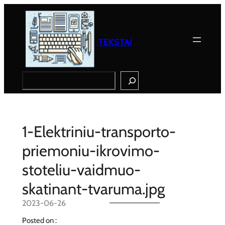
Eiti
prie
turinio
TEKSTAI
Search
1-Elektriniu-transporto-
priemoniu-ikrovimo-
stoteliu-vaidmuo-
skatinant-tvaruma.jpg
2023-06-26
Posted on :