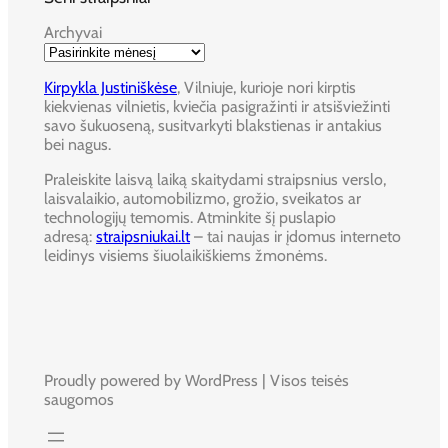
Archyvai
Kirpykla Justiniškėse
, Vilniuje, kurioje nori kirptis
kiekvienas vilnietis, kviečia pasigražinti ir atsišviežinti
savo šukuoseną, susitvarkyti blakstienas ir antakius
bei nagus.
Praleiskite laisvą laiką skaitydami straipsnius verslo,
laisvalaikio, automobilizmo, grožio, sveikatos ar
technologijų temomis. Atminkite šį puslapio
adresą:
straipsniukai.lt
– tai naujas ir įdomus interneto
leidinys visiems šiuolaikiškiems žmonėms.
Proudly powered by WordPress | Visos teisės
saugomos