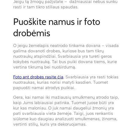
Jeigu tą žmogų pažįstate – dažniausiai nebus sunku
rasti ir tam tikro stiliaus spaudas.
Puoškite namus ir foto
drobėmis
O jeigu žemėlapis neatrodo tinkama dovana – visada
galima dovanoti drobes, kuriose bus tam tikrų
nuotraukų atspindžiai. Svarbiausia yra turėti geros
kokybės nuotrauką. Tai bus puiki dovana tiems, kurie
vertina tikrumą bei nuoširdumą.
Foto ant drobės rasite čia
. Svarbiausia yra rasti tokias
nuotraukas, kurias norisi matyti kasdien. Tuomet
papuošti namai atrodys puikiai.
Gera, kai namai iki mažiausių smulkmenų atrodo taip,
kaip Jums labiausiai patinka. Tuomet juose būti yra
kur kas maloniau. O juk namai daugeliui žmonių yra
pati svarbiausia vieta žemėje. Taigi, juos renkantis
siūlome kuo daugiau analizuoti smulkmenas, žinoma,
vertinti stilių, kuris yra dekoruojamas.