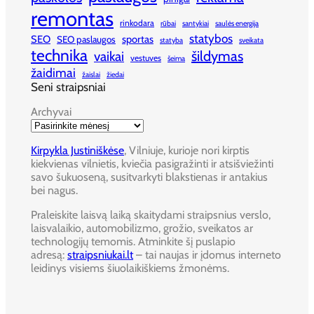
remontas
rinkodara
rūbai
santykiai
saulės energija
statybos
SEO
sportas
SEO paslaugos
statyba
sveikata
technika
šildymas
vaikai
vestuves
šeima
žaidimai
žaislai
žiedai
Seni straipsniai
Archyvai
Kirpykla Justiniškėse
, Vilniuje, kurioje nori kirptis
kiekvienas vilnietis, kviečia pasigražinti ir atsišviežinti
savo šukuoseną, susitvarkyti blakstienas ir antakius
bei nagus.
Praleiskite laisvą laiką skaitydami straipsnius verslo,
laisvalaikio, automobilizmo, grožio, sveikatos ar
technologijų temomis. Atminkite šį puslapio
adresą:
straipsniukai.lt
– tai naujas ir įdomus interneto
leidinys visiems šiuolaikiškiems žmonėms.