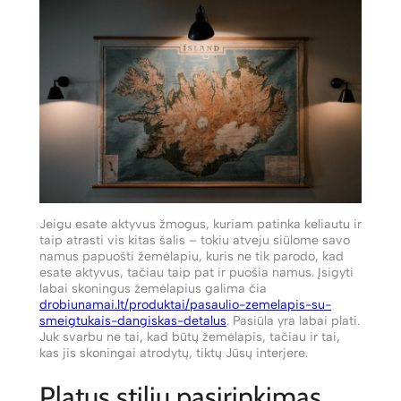
Jeigu esate aktyvus žmogus, kuriam patinka keliautu ir
taip atrasti vis kitas šalis – tokiu atveju siūlome savo
namus papuošti žemėlapiu, kuris ne tik parodo, kad
esate aktyvus, tačiau taip pat ir puošia namus. Įsigyti
labai skoningus žemėlapius galima čia
drobiunamai.lt/produktai/pasaulio-zemelapis-su-
smeigtukais-dangiskas-detalus
. Pasiūla yra labai plati.
Juk svarbu ne tai, kad būtų žemėlapis, tačiau ir tai,
kas jis skoningai atrodytų, tiktų Jūsų interjere.
Platus stilių pasirinkimas