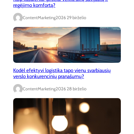
regėjimo komfortą?
ContentMarketing
2026 29 birželio
Kodėl efektyvi logistika tapo vienu svarbiausių
verslo konkurencinių pranašumų?
ContentMarketing
2026 28 birželio