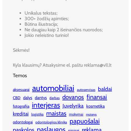
Unikalus tekstas;
300+ žodžių apimties;
Būtina iliustracija;
Ne daugiau kaip 2 išeinančios nuorodos;
Jokio neleistino turinio!
Sėkmės!
Kyla klausimų? Atsakysime el. paštu reklama@vll.lt
Temos
automobiliai
baldai
aksesuarai
autoservisas
finansai
dovanos
dalys
dantys
CBD
darbas
interjeras
Juvelyrika
kosmetika
fotografija
maistas
kreditai
logistika
mokymai
moterys
papuošalai
odontologai
odontologijos klinika
paslaugos
paskolos
reklama
pinigai