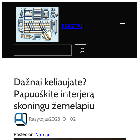
Eiti
prie
turinio
TEKSTAI
Search
Dažnai keliaujate?
Papuoškite interjerą
skoningu žemėlapiu
Rasytojas
2023-01-02
Namai
Posted on :