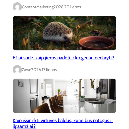
ContentMarketing
2026 20 liepos
Ežiai sode: kaip jiems padėti ir ko geriau nedaryti?
Zawe
2026 17 liepos
Kaip išsirinkti virtuvės baldus, kurie bus patogūs ir
ilgaamžiai?