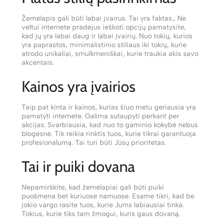
Žemėlapis gali būti labai įvairus. Tai yra faktas., Ne
veltui internete pradėjus ieškoti opcijų pamatysite,
kad jų yra labai daug ir labai įvairių. Nuo tokių, kurios
yra paprastos, minimalistinio stiliaus iki tokių, kurie
atrodo unikaliai, smulkmeniškai, kurie traukia akis savo
akcentais.
Kainos yra įvairios
Taip pat kinta ir kainos, kurias šiuo metu geriausia yra
pamatyti internete. Galima sutaupyti perkant per
akcijas. Svarbiausia, kad nuo to gaminio kokybė nebus
blogesnė. Tik reikia rinktis tuos, kurie tikrai garantuoja
profesionalumą. Tai turi būti Jūsų prioritetas.
Tai ir puiki dovana
Nepamirškite, kad žemėlapiai gali būti puiki
puošmena bet kuriuose namuose. Esame tikri, kad be
jokio vargo rasite tuos, kurie Jums labiausiai tinka.
Tokius, kurie tiks tam žmogui, kuris gaus dovaną.