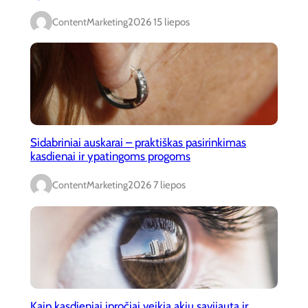
ContentMarketing
2026 15 liepos
Sidabriniai auskarai – praktiškas pasirinkimas
kasdienai ir ypatingoms progoms
ContentMarketing
2026 7 liepos
Kaip kasdieniai įpročiai veikia akių savijautą ir