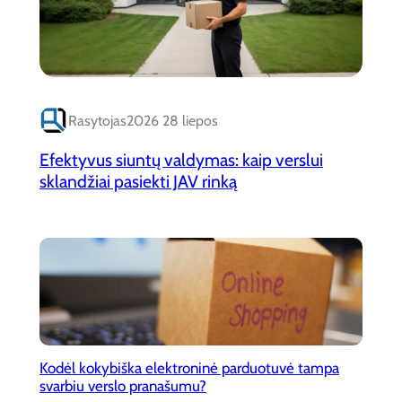
Rasytojas
2026 28 liepos
Efektyvus siuntų valdymas: kaip verslui
sklandžiai pasiekti JAV rinką
Kodėl kokybiška elektroninė parduotuvė tampa
svarbiu verslo pranašumu?