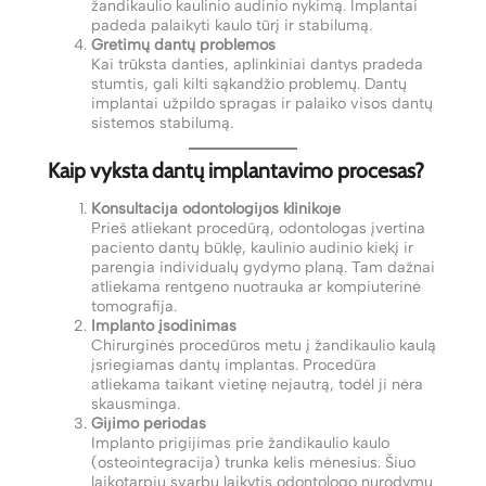
žandikaulio kaulinio audinio nykimą. Implantai
padeda palaikyti kaulo tūrį ir stabilumą.
Gretimų dantų problemos
Kai trūksta danties, aplinkiniai dantys pradeda
stumtis, gali kilti sąkandžio problemų. Dantų
implantai užpildo spragas ir palaiko visos dantų
sistemos stabilumą.
Kaip vyksta dantų implantavimo procesas?
Konsultacija odontologijos klinikoje
Prieš atliekant procedūrą, odontologas įvertina
paciento dantų būklę, kaulinio audinio kiekį ir
parengia individualų gydymo planą. Tam dažnai
atliekama rentgeno nuotrauka ar kompiuterinė
tomografija.
Implanto įsodinimas
Chirurginės procedūros metu į žandikaulio kaulą
įsriegiamas dantų implantas. Procedūra
atliekama taikant vietinę nejautrą, todėl ji nėra
skausminga.
Gijimo periodas
Implanto prigijimas prie žandikaulio kaulo
(osteointegracija) trunka kelis mėnesius. Šiuo
laikotarpiu svarbu laikytis odontologo nurodymų