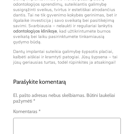
odontologijos sprendimų, suteikiantis galimybę
susigrąžinti sveikus, tvirtus ir estetiškai atrodančius
dantis. Tai ne tik gyvenimo kokybės gerinimas, bet ir
ilgalaikė investicija į savo sveikatą bei pasitikėjimą
savimi. Svarbiausia – nelaukti ir reguliariai lankytis
odontologijos klinikoje
, kad užtikrintumėte burnos
sveikatą bei laiku pasirinktumėte tinkamiausią
gydymo būdą.
Dantų implantai suteikia galimybę šypsotis plačiai,
kalbėti aiškiai ir kramtyti patogiai. Jūsų šypsena – tai
jūsų geriausias turtas, todėl rūpinkitės ja atsakingai!
Parašykite komentarą
El. pašto adresas nebus skelbiamas.
Būtini laukeliai
pažymėti
*
Komentaras
*