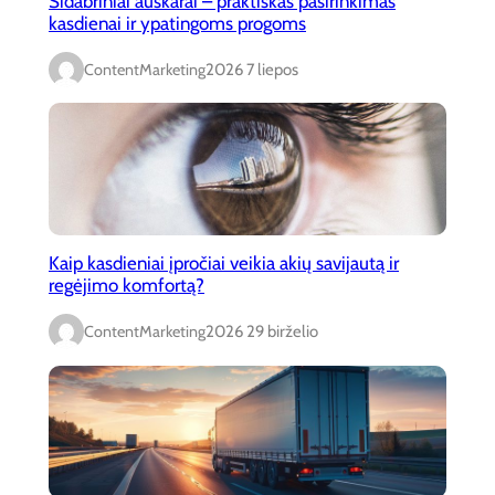
Sidabriniai auskarai – praktiškas pasirinkimas
kasdienai ir ypatingoms progoms
ContentMarketing
2026 7 liepos
Kaip kasdieniai įpročiai veikia akių savijautą ir
regėjimo komfortą?
ContentMarketing
2026 29 birželio