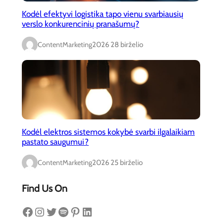
Kodėl efektyvi logistika tapo vienu svarbiausių
verslo konkurencinių pranašumų?
ContentMarketing
2026 28 birželio
Kodėl elektros sistemos kokybė svarbi ilgalaikiam
pastato saugumui?
ContentMarketing
2026 25 birželio
Find Us On
Facebook
Instagram
Twitter
Spotify
Pinterest
LinkedIn