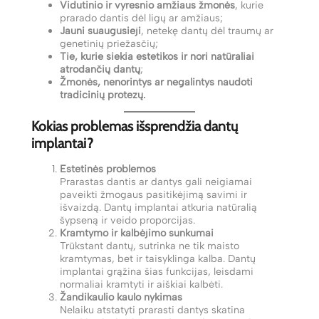
Vidutinio ir vyresnio amžiaus žmonės
, kurie
prarado dantis dėl ligų ar amžiaus;
Jauni suaugusieji
, netekę dantų dėl traumų ar
genetinių priežasčių;
Tie, kurie siekia estetikos ir nori natūraliai
atrodančių dantų
;
Žmonės, nenorintys ar negalintys naudoti
tradicinių protezų.
Kokias problemas išsprendžia dantų
implantai?
Estetinės problemos
Prarastas dantis ar dantys gali neigiamai
paveikti žmogaus pasitikėjimą savimi ir
išvaizdą. Dantų implantai atkuria natūralią
šypseną ir veido proporcijas.
Kramtymo ir kalbėjimo sunkumai
Trūkstant dantų, sutrinka ne tik maisto
kramtymas, bet ir taisyklinga kalba. Dantų
implantai grąžina šias funkcijas, leisdami
normaliai kramtyti ir aiškiai kalbėti.
Žandikaulio kaulo nykimas
Nelaiku atstatyti prarasti dantys skatina