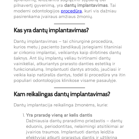
pilnavertį gyvenimą, yra
dantų implantavimas
. Tai
moderni odontologijos
procedūra
, kuri vis dažniau
pasirenkama įvairaus amžiaus žmonių.
Kas yra dantų implantavimas?
Dantų implantavimas – tai chirurginė procedūra,
kurios metu į paciento žandikaulį įsriegiami titaniniai
ar cirkonio implantai, veikiantys kaip dirbtinės dantų
šaknys. Ant šių implantų vėliau tvirtinami dantų
vainikėliai, atkuriantys prarasto danties estetiką ir
funkcionalumą. Implantuoti dantys atrodo, jaučiasi ir
veikia kaip natūralūs dantys, todėl ši procedūra yra itin
populiari odontologijos klinikose visame pasaulyje.
Kam reikalingas dantų implantavimas?
Dantų implantacija reikalinga žmonėms, kurie:
Yra praradę vieną ar kelis dantis
Dažniausia dantų praradimo priežastis – dantų
ėduonis, periodontitas, nelaimingi atsitikimai ar
įvairios traumos. Implantuoti dantys leidžia
efektyviai atkurti prarastus dantis ir užtikrina