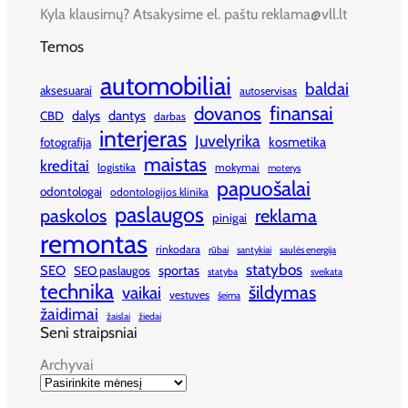
Kyla klausimų? Atsakysime el. paštu reklama@vll.lt
Temos
automobiliai
baldai
aksesuarai
autoservisas
finansai
dovanos
dalys
dantys
CBD
darbas
interjeras
Juvelyrika
kosmetika
fotografija
maistas
kreditai
logistika
mokymai
moterys
papuošalai
odontologai
odontologijos klinika
paslaugos
paskolos
reklama
pinigai
remontas
rinkodara
rūbai
santykiai
saulės energija
statybos
SEO
sportas
SEO paslaugos
statyba
sveikata
technika
šildymas
vaikai
vestuves
šeima
žaidimai
žaislai
žiedai
Seni straipsniai
Archyvai