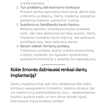
sveiką šypseną.
Turi problemų dėl kramtymo funkcijos
Prarasti dantys apsunkina kramtymą, dėl ko kyla
virškinimo problemų. Dantų implantai sugrąžina
gebėjimą tinkamai sukramtyti maistą.
Susiduria su žandikaulio kaulo tirpimu
Netekus danties, žandikaulio kaulas pradeda
nykti, nes nėra apkraunamas kaip įprasta. Dantų
implantai sustabdo kaulo tirpimą, nes apkrauna
žandikaulį taip, kaip natūralus dantis.
Nenori nešioti išimamų protezų
Tradiciniai protezai dažnai sukelia diskomfortą,
o dantų implantai yra ilgalaikis sprendimas,
suteikiantis komfortą ir estetiką be nepatogumų.
Kokie žmonės dažniausiai renkasi dantų
implantaciją?
Dantų implantavimas gali būti atliekamas bet kokio
amžiaus suaugusiems žmonėms, išskyrus atvejus, kai
yra medicininių kontraindikacijų (pvz., nepakankamas
kaulinio audinio kiekis ar tam tikros lėtinės ligos).
Dažniausiai šią procedūrą renkasi: