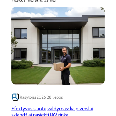
Rasytojas
2026 28 liepos
Efektyvus siuntų valdymas: kaip verslui
sklandžiai pasiekti JAV rinką