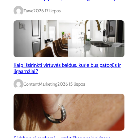
Zawe
2026 17 liepos
Kaip išsirinkti virtuvės baldus, kurie bus patogūs ir
ilgaamžiai?
ContentMarketing
2026 15 liepos