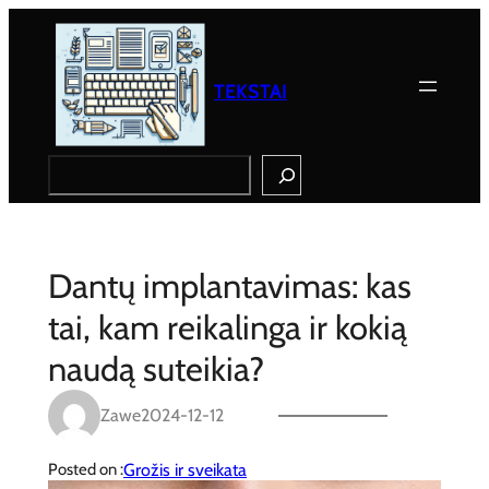
Eiti
prie
turinio
TEKSTAI
Search
Dantų implantavimas: kas
tai, kam reikalinga ir kokią
naudą suteikia?
Zawe
2024-12-12
Grožis ir sveikata
Posted on :