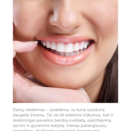
Dantų netekimas – problema, su kuria susiduria
daugelis žmonių. Tai ne tik estetinis trūkumas, bet ir
reikšmingai paveikia bendrą sveikatą, pasitikėjimą
savimi ir gyvenimo kokybę. Vienas pažangiausių
sprendimų, leidžiantis sugrąžinti šypseną bei