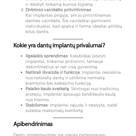
ir išlaikyti tinkamą burnos higieną.
Dirbtinio vainikėlio pritvirtinimas
Kai implantas prigyja, ant jo pritvirtinamas
danties vainikėlis. Šie vainikėliai gaminami
individualiai, kad spalva ir forma idealiai atitiktų
kitus dantis.
Kokie yra dantų implantų privalumai?
Ilgalaikis sprendimas
: Kokybiškai įstatyti
implantai, tinkamai prižiūrimi, tarnauja
dešimtmečius ar net visą gyvenimą.
Natūrali išvaizda ir funkcija
: Implantai nesiskiria
nuo natūralių dantų ir užtikrina normalią
kramtymo bei kalbėjimo funkciją.
Palaiko kaulo sveikatą
: Skirtingai nuo tradicinių
protezų, implantai apsaugo žandikaulio kaulą
nuo tirpimo.
Stabilumas
: Implantai nejuda ir neslysta, todėl
suteikia maksimalų komfortą.
Apibendrinimas
Dantų implantavimas yra vienas pažangiausių