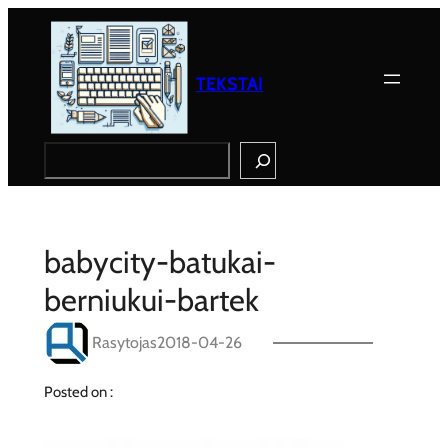
Eiti
prie
turinio
TEKSTAI
Search
babycity-batukai-
berniukui-bartek
Rasytojas
2018-04-26
Posted on :