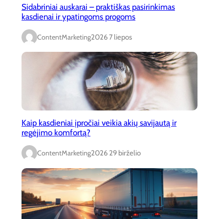
Sidabriniai auskarai – praktiškas pasirinkimas
kasdienai ir ypatingoms progoms
ContentMarketing
2026 7 liepos
Kaip kasdieniai įpročiai veikia akių savijautą ir
regėjimo komfortą?
ContentMarketing
2026 29 birželio