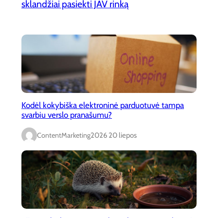
sklandžiai pasiekti JAV rinką
Kodėl kokybiška elektroninė parduotuvė tampa
svarbiu verslo pranašumu?
ContentMarketing
2026 20 liepos