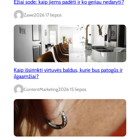
Ežiai sode: kaip jiems padėti ir ko geriau nedaryti?
Zawe
2026 17 liepos
Kaip išsirinkti virtuvės baldus, kurie bus patogūs ir
ilgaamžiai?
ContentMarketing
2026 15 liepos