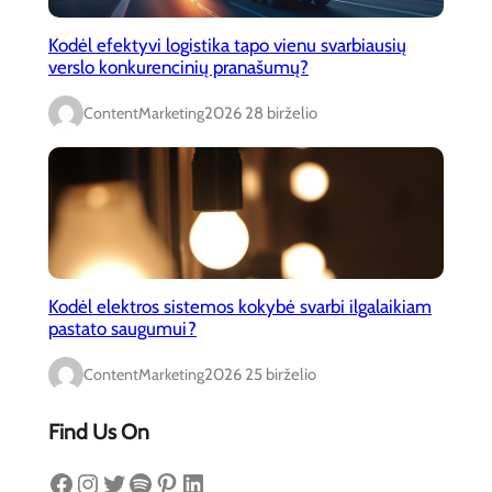
Kodėl efektyvi logistika tapo vienu svarbiausių
verslo konkurencinių pranašumų?
ContentMarketing
2026 28 birželio
Kodėl elektros sistemos kokybė svarbi ilgalaikiam
pastato saugumui?
ContentMarketing
2026 25 birželio
Find Us On
Facebook
Instagram
Twitter
Spotify
Pinterest
LinkedIn