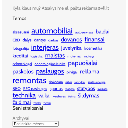
Kyla klausimų? Atsakysime el. paštu reklama@vll.lt
Temos
automobiliai
baldai
aksesuarai
autoservisas
finansai
dovanos
dalys
dantys
CBD
darbas
interjeras
Juvelyrika
kosmetika
fotografija
maistas
kreditai
logistika
mokymai
moterys
papuošalai
odontologai
odontologijos klinika
paslaugos
paskolos
reklama
pinigai
remontas
rinkodara
rūbai
santykiai
saulės energija
statybos
SEO
sportas
SEO paslaugos
statyba
sveikata
technika
šildymas
vaikai
vestuves
šeima
žaidimai
žaislai
žiedai
Seni straipsniai
Archyvai