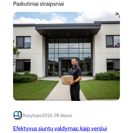
Paskutiniai straipsniai
Rasytojas
2026 28 liepos
Efektyvus siuntų valdymas: kaip verslui