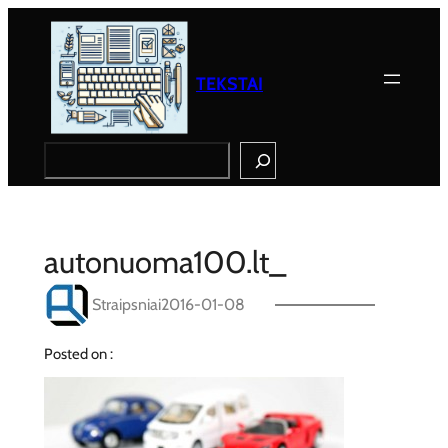
Eiti
prie
turinio
TEKSTAI
Search
autonuoma100.lt_
Straipsniai
2016-01-08
Posted on :