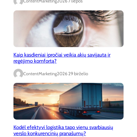
ContentMarketing
2026 7 liepos
Kaip kasdieniai įpročiai veikia akių savijautą ir
regėjimo komfortą?
ContentMarketing
2026 29 birželio
Kodėl efektyvi logistika tapo vienu svarbiausių
verslo konkurencinių pranašumų?