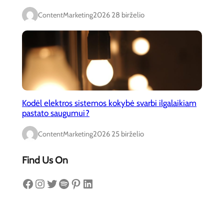
ContentMarketing
2026 28 birželio
Kodėl elektros sistemos kokybė svarbi ilgalaikiam
pastato saugumui?
ContentMarketing
2026 25 birželio
Find Us On
Facebook
Instagram
Twitter
Spotify
Pinterest
LinkedIn