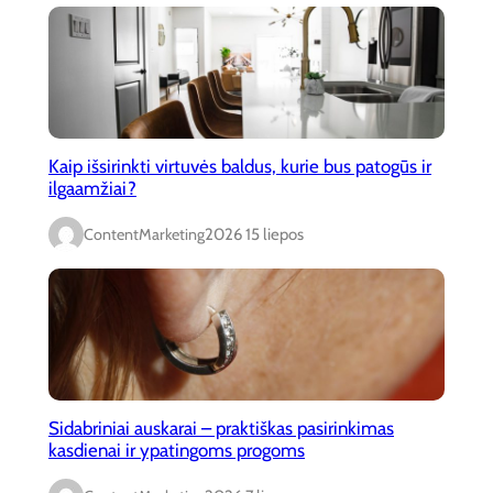
Kaip išsirinkti virtuvės baldus, kurie bus patogūs ir
ilgaamžiai?
ContentMarketing
2026 15 liepos
Sidabriniai auskarai – praktiškas pasirinkimas
kasdienai ir ypatingoms progoms