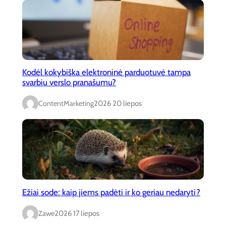
Kodėl kokybiška elektroninė parduotuvė tampa
svarbiu verslo pranašumu?
ContentMarketing
2026 20 liepos
Ežiai sode: kaip jiems padėti ir ko geriau nedaryti?
Zawe
2026 17 liepos