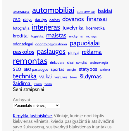
automobiliai
baldai
aksesuarai
autoservisas
finansai
dovanos
dalys
dantys
CBD
darbas
interjeras
Juvelyrika
kosmetika
fotografija
maistas
kreditai
logistika
mokymai
moterys
papuošalai
odontologai
odontologijos klinika
paslaugos
paskolos
reklama
pinigai
remontas
rinkodara
rūbai
santykiai
saulės energija
statybos
SEO
sportas
SEO paslaugos
statyba
sveikata
technika
šildymas
vaikai
vestuves
šeima
žaidimai
žaislai
žiedai
Seni straipsniai
Archyvai
Kirpykla Justiniškėse
, Vilniuje, kurioje nori kirptis
kiekvienas vilnietis, kviečia pasigražinti ir atsišviežinti
savo šukuoseną, susitvarkyti blakstienas ir antakius