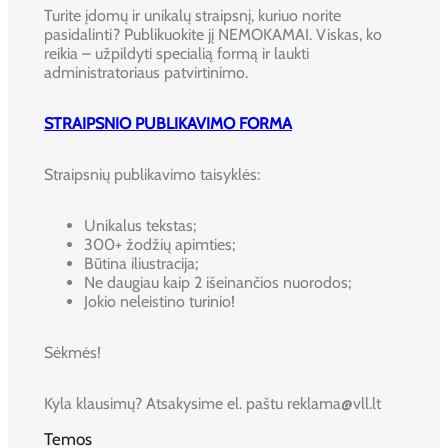
Turite įdomų ir unikalų straipsnį, kuriuo norite
pasidalinti? Publikuokite jį NEMOKAMAI. Viskas, ko
reikia – užpildyti specialią formą ir laukti
administratoriaus patvirtinimo.
STRAIPSNIO PUBLIKAVIMO FORMA
Straipsnių publikavimo taisyklės:
Unikalus tekstas;
300+ žodžių apimties;
Būtina iliustracija;
Ne daugiau kaip 2 išeinančios nuorodos;
Jokio neleistino turinio!
Sėkmės!
Kyla klausimų? Atsakysime el. paštu reklama@vll.lt
Temos