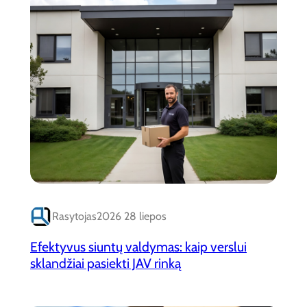
Rasytojas
2026 28 liepos
Efektyvus siuntų valdymas: kaip verslui
sklandžiai pasiekti JAV rinką